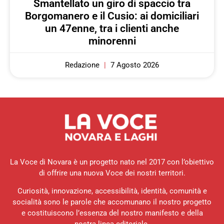
Smantellato un giro di spaccio tra
Borgomanero e il Cusio: ai domiciliari
un 47enne, tra i clienti anche
minorenni
Redazione
7 Agosto 2026
La Voce di Novara è un progetto nato nel 2017 con l’obiettivo
di offrire una nuova Voce dei nostri territori.
Curiosità, innovazione, accessibilità, identità, comunità e
socialità sono le parole che accomunano il nostro progetto
e costituiscono l’essenza del nostro manifesto e della