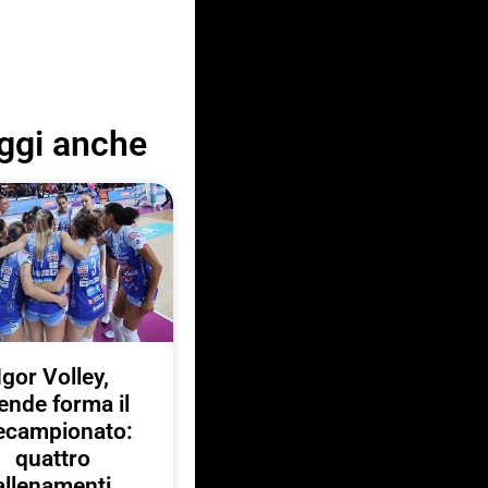
ggi anche
Igor Volley,
ende forma il
ecampionato:
quattro
allenamenti