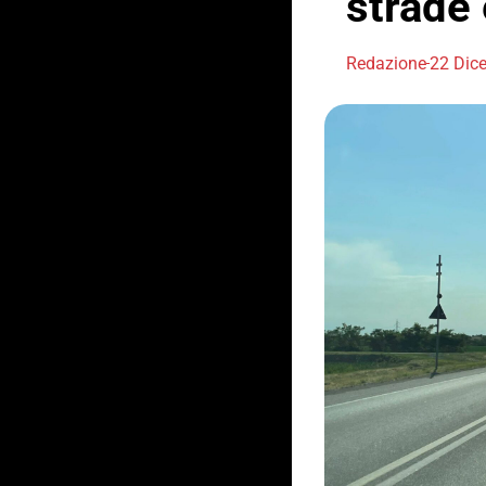
strade 
Redazione
22 Dic