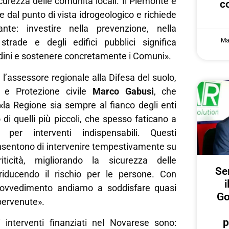
sicurezza delle comunità locali. Il Piemonte è
c
ile dal punto di vista idrogeologico e richiede
ante: investire nella prevenzione, nella
Ma
strade e degli edifici pubblici significa
adini e sostenere concretamente i Comuni».
 l’assessore regionale alla Difesa del suolo,
 e Protezione civile
Marco Gabusi
, che
«la Regione sia sempre al fianco degli enti
o di quelli più piccoli, che spesso faticano a
e per interventi indispensabili. Questi
nsentono di intervenire tempestivamente su
riticità, migliorando la sicurezza delle
Ser
 riducendo il rischio per le persone. Con
i
rovvedimento andiamo a soddisfare quasi
Go
 pervenute».
p
li interventi finanziati nel Novarese sono: