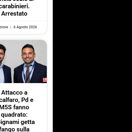
carabinieri.
Arrestato
zione
6 Agosto 2026
Attacco a
calfaro, Pd e
M5S fanno
quadrato:
ignami getta
fango sulla