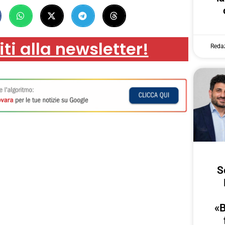
iti alla newsletter!
Reda
S
«B