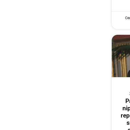
Cec
P
ni
rep
s