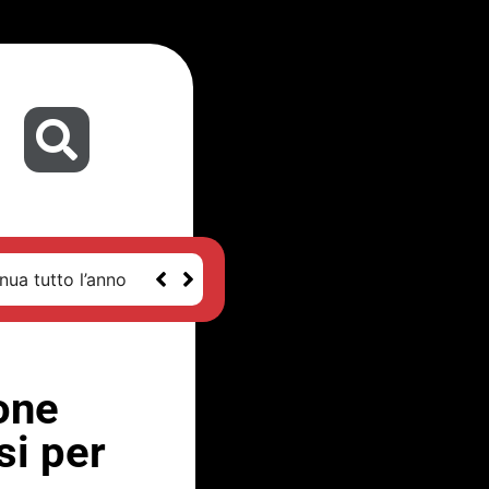
nua tutto l’anno
ione
si per