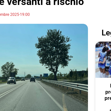
e versanti a rischio
embre 2025
19:00
Le
pr
pr