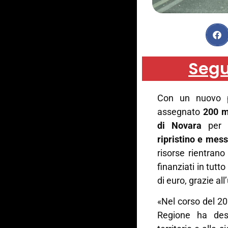
Segu
Con un nuovo p
assegnato
200 m
di Novara
per l
ripristino e mess
risorse rientrano
finanziati in tutto
di euro, grazie al
«Nel corso del 20
Regione ha dest