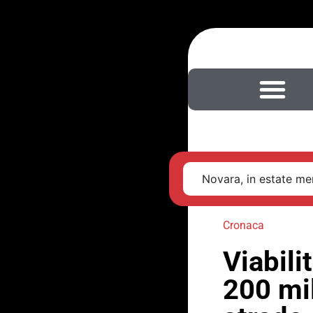
Novara, in estate men
Cronaca
Viabili
200 mi