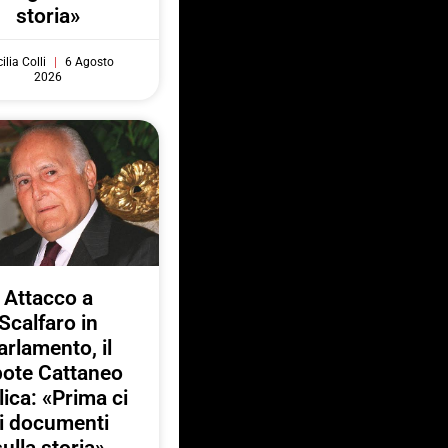
storia»
ilia Colli
6 Agosto
2026
Attacco a
Scalfaro in
arlamento, il
pote Cattaneo
lica: «Prima ci
i documenti