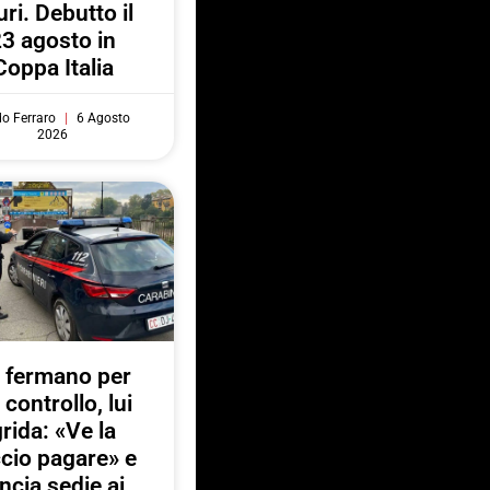
uri. Debutto il
3 agosto in
Coppa Italia
do Ferraro
6 Agosto
2026
 fermano per
 controllo, lui
rida: «Ve la
ccio pagare» e
ancia sedie ai