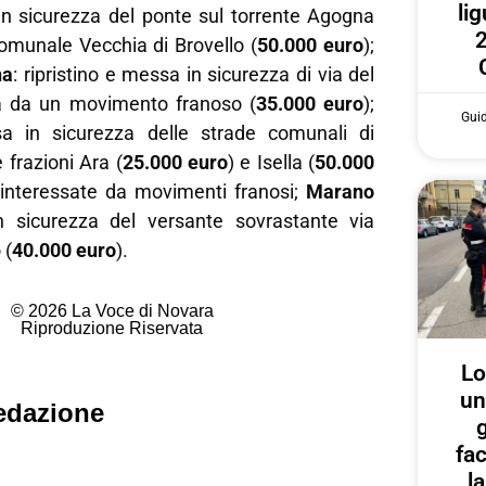
lig
in sicurezza del ponte sul torrente Agogna
2
omunale Vecchia di Brovello (
50.000 euro
);
na
: ripristino e messa in sicurezza di via del
ta da un movimento franoso (
35.000 euro
);
Gui
a in sicurezza delle strade comunali di
 frazioni Ara (
25.000 euro
) e Isella (
50.000
 interessate da movimenti franosi;
Marano
 sicurezza del versante sovrastante via
 (
40.000 euro
).
© 2026 La Voce di Novara
Riproduzione Riservata
Lo
un
edazione
g
fa
l