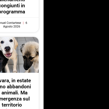
congiunti in
programma
nuel Contartese
6
Agosto 2026
ara, in estate
no abbandoni
i animali. Ma
emergenza sul
territorio