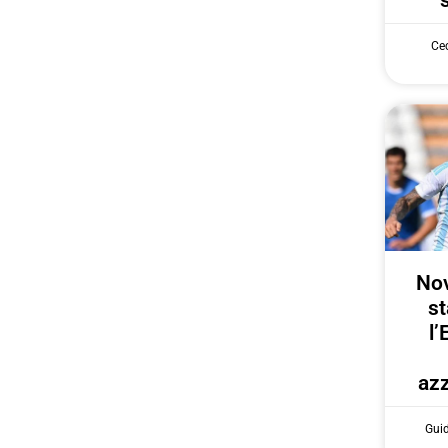
Cec
Nov
st
l’
azz
Gui