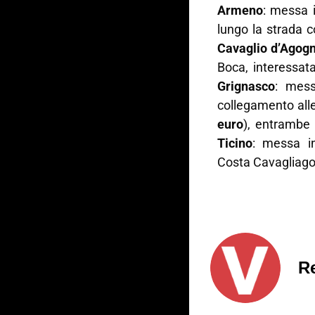
Armeno
: messa 
lungo la strada c
Cavaglio d’Agog
Boca, interessa
Grignasco
: mess
collegamento alle
euro
), entrambe
Ticino
: messa in
Costa Cavagliago
R