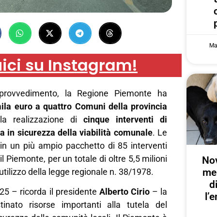
Ma
ici su Instagram!
rovvedimento, la Regione Piemonte ha
ila euro a quattro Comuni della provincia
a realizzazione di
cinque interventi di
a in sicurezza della viabilità comunale
. Le
 in un più ampio pacchetto di 85 interventi
 il Piemonte, per un totale di oltre 5,5 milioni
Nov
me
l’utilizzo della legge regionale n. 38/1978.
d
25 – ricorda il presidente
Alberto Cirio
– la
l’
inato risorse importanti alla tutela del