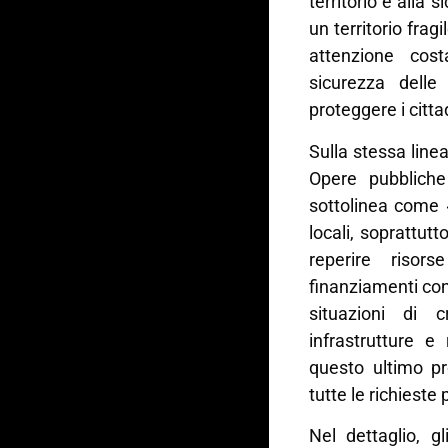
territorio e alla 
un territorio frag
attenzione cost
sicurezza delle 
proteggere i citt
Sulla stessa linea
Opere pubbliche
sottolinea come 
locali, soprattutt
reperire risors
finanziamenti co
situazioni di c
infrastrutture e
questo ultimo p
tutte le richieste
Nel dettaglio, g