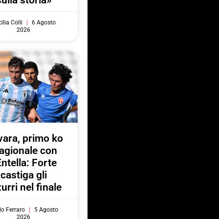
sulla storia»
ilia Colli
6 Agosto
2026
ara, primo ko
agionale con
Entella: Forte
castiga gli
urri nel finale
do Ferraro
5 Agosto
2026