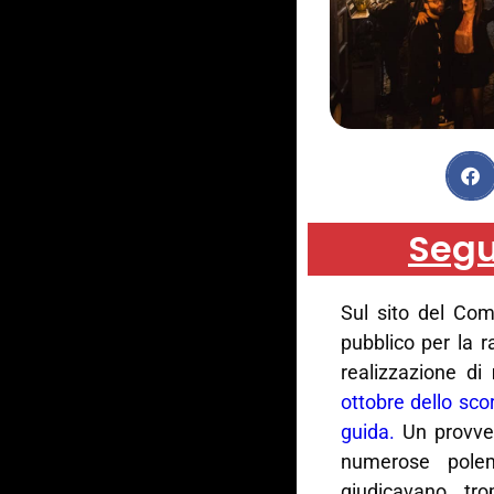
Segu
Sul sito del Com
pubblico per la r
realizzazione di
ottobre dello sco
guida.
Un provved
numerose pole
giudicavano tr