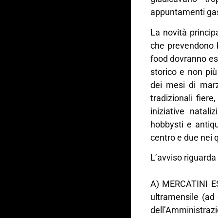
appuntamenti gas
La novità princip
che prevendono b
food dovranno es
storico e non più
dei mesi di marz
tradizionali fier
iniziative natali
hobbysti e antiqu
centro e due nei q
L’avviso riguarda 
A) MERCATINI E
ultramensile (ad 
dell’Amministrazio