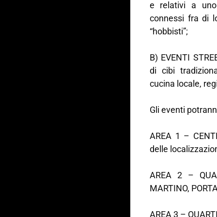
e relativi a un
connessi fra di l
“hobbisti”;
B) EVENTI STREE
di cibi tradizion
cucina locale, reg
Gli eventi potrann
AREA 1 – CENTRO
delle localizzazio
AREA 2 – QUAR
MARTINO, PORT
AREA 3 – QUARTIE