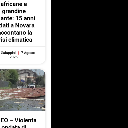
africane e
grandine
gante: 15 anni
 dati a Novara
accontano la
risi climatica
 Galuppini
7 Agosto
2026
EO – Violenta
ondata di