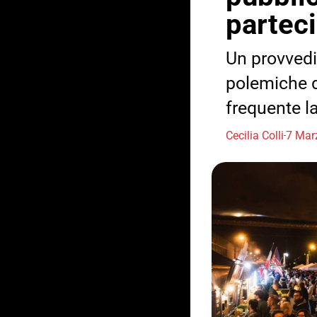
partec
Un provvedi
polemiche d
frequente l
Cecilia Colli
7 Mar