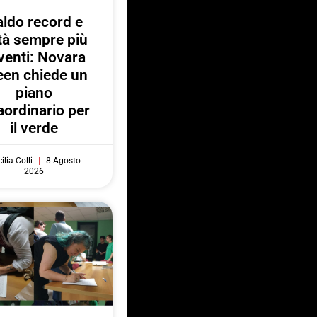
ldo record e
ttà sempre più
venti: Novara
een chiede un
piano
aordinario per
il verde
ilia Colli
8 Agosto
2026