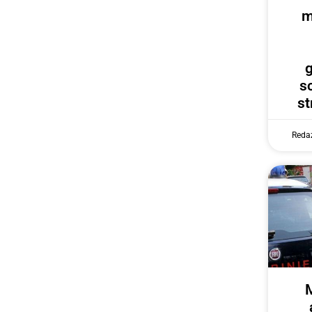
m
g
s
st
Reda