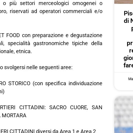
o o più settori merceologici omogenei o
oro, riservati ad operatori commerciali e/o
Pis
di 
T FOOD con preparazione e degustazione
pr
ali, specialità gastronomiche tipiche della
r
ionale, etnica.
gi
far
o svolgersi nelle seguenti aree:
Ma
 STORICO (con specifica individuazione
ni)
TIERI CITTADINI: SACRO CUORE, SAN
A MORTARA
RI CITTADINI diversi da Area 1 e Area 2