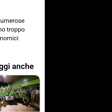
 numerose
no troppo
onomici
ggi anche