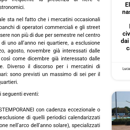
E
tronomici.
na
ale sta nel fatto che i mercatini occasionali
anchi di operatori commerciali e gli street
ci
sere non più di due per semestre nel centro
dai
 di uno all’anno nei quartiere, a esclusione
c
o, agosto, novembre già interessati dalle
e, così come dicembre già interessato dalle
zie. Diverso il discorso per i mercatini di
Luca
ari: sono previsti un massimo di sei per il
uartieri.
i seguenti eventi:
STEMPORANEI con cadenza eccezionale o
esclusione di quelli periodici calendarizzati
ne nell’arco dell’anno solare), specializzati