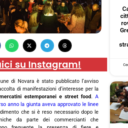
Ca
ci
ro
Gr
str
ici su Instagram!
Cec
une di Novara è stato pubblicato l’avviso
accolta di manifestazioni d’interesse per la
mercatini estemporanei e street food
.
A
rso anno la giunta aveva approvato le linee
imento che si è reso necessario dopo le
miche da parte dei commercianti che
oppo frequente la presenza di fiere e