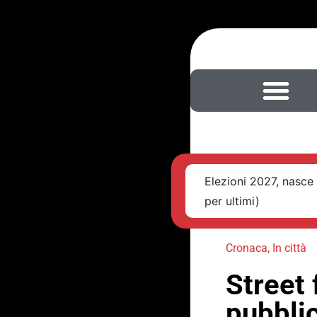
Elezioni 2027, nasce 
per ultimi)
Cronaca
,
In città
Street 
pubblic