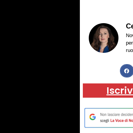
Ce
Nov
per
ruo
Iscriv