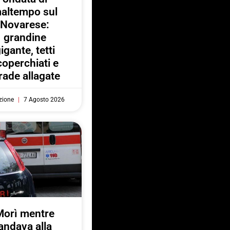
altempo sul
Novarese:
grandine
igante, tetti
coperchiati e
rade allagate
zione
7 Agosto 2026
Morì mentre
andava alla