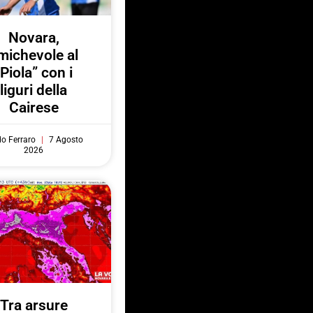
Novara,
michevole al
“Piola” con i
liguri della
Cairese
do Ferraro
7 Agosto
2026
Tra arsure