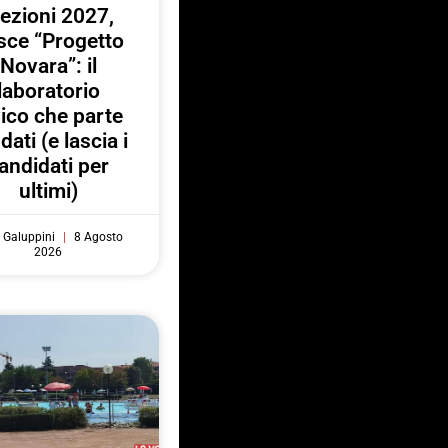
lezioni 2027,
sce “Progetto
Novara”: il
laboratorio
vico che parte
 dati (e lascia i
andidati per
ultimi)
 Galuppini
8 Agosto
2026