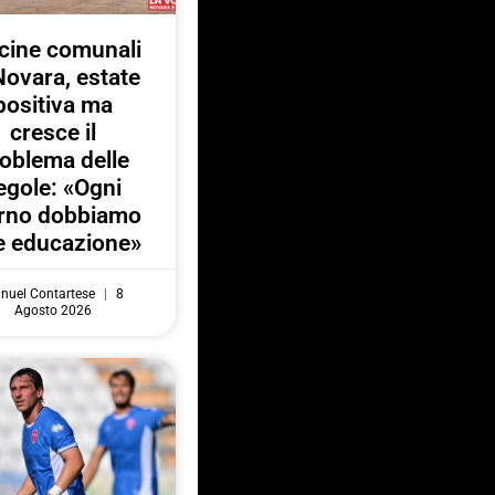
cine comunali
Novara, estate
positiva ma
cresce il
oblema delle
egole: «Ogni
orno dobbiamo
e educazione»
nuel Contartese
8
Agosto 2026