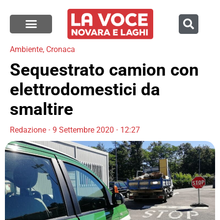
Ambiente
,
Cronaca
Sequestrato camion con
elettrodomestici da
smaltire
Redazione
9 Settembre 2020
12:27