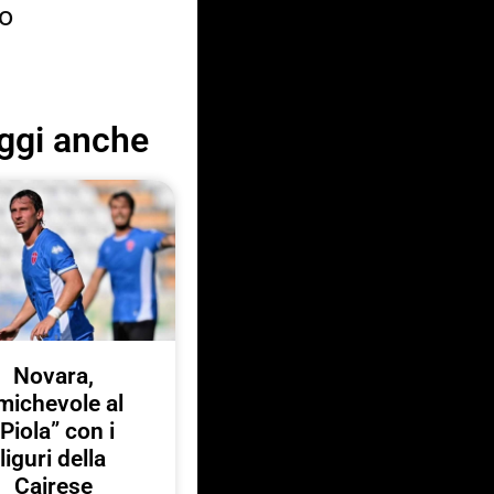
co
ggi anche
Novara,
michevole al
“Piola” con i
liguri della
Cairese