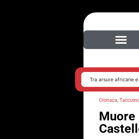
Tra arsure africane e
Cronaca
,
Taccuino
Muore 
Castell