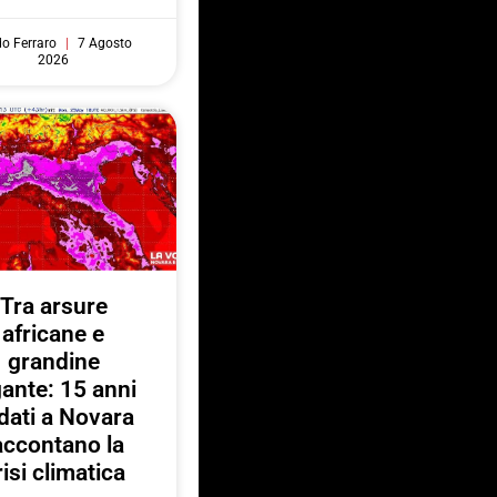
do Ferraro
7 Agosto
2026
Tra arsure
africane e
grandine
gante: 15 anni
 dati a Novara
accontano la
risi climatica