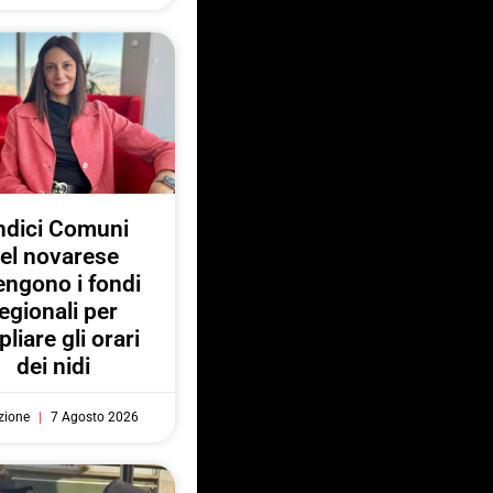
ndici Comuni
el novarese
engono i fondi
egionali per
liare gli orari
dei nidi
zione
7 Agosto 2026