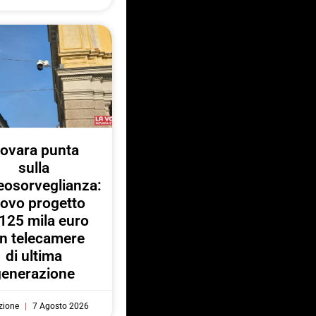
ovara punta
sulla
eosorveglianza:
ovo progetto
125 mila euro
n telecamere
di ultima
generazione
zione
7 Agosto 2026