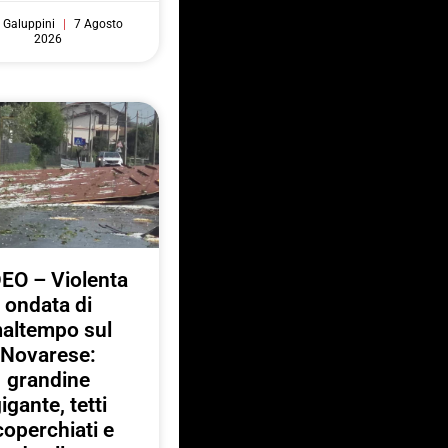
 Galuppini
7 Agosto
2026
EO – Violenta
ondata di
altempo sul
Novarese:
grandine
igante, tetti
coperchiati e