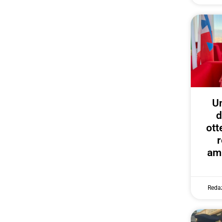
U
d
ott
r
amp
Reda