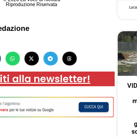
Riproduzione Riservata
Luca
edazione
iti alla newsletter!
VID
m
g
s