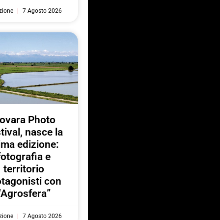
zione
7 Agosto 2026
ovara Photo
tival, nasce la
ima edizione:
fotografia e
territorio
otagonisti con
“Agrosfera”
zione
7 Agosto 2026