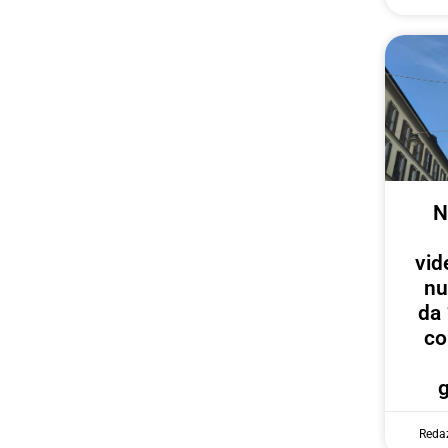
N
vid
nu
da 
co
Reda