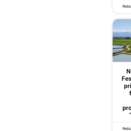
Reda
N
Fes
pr
pr
Reda