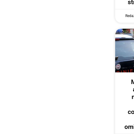
st
Reda
c
omi