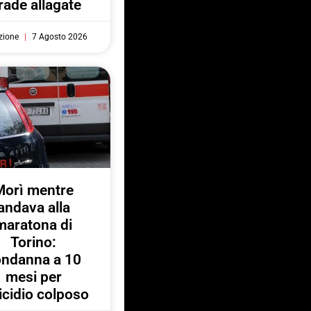
rade allagate
zione
7 Agosto 2026
Morì mentre
andava alla
maratona di
Torino:
ondanna a 10
mesi per
cidio colposo