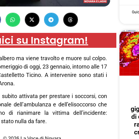
Gui
ici su Instagram!
albero ma viene travolto e muore sul colpo.
meriggio di oggi, 23 gennaio, intorno alle 17
astelletto Ticino. A intervenire sono stati i
 Arona.
 subito attivata per prestare i soccorsi, con
sonale dell’ambulanza e dell’elisoccorso che
gi
o di rianimare la vittima dell’incidente:
di
stato nulla da fare.
r
c
© 2026 La Voce di Novara