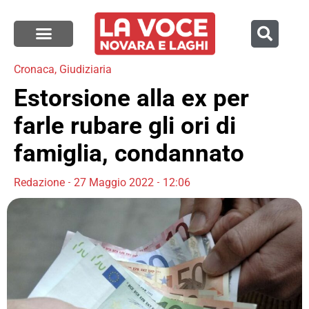
Cronaca
,
Giudiziaria
Estorsione alla ex per
farle rubare gli ori di
famiglia, condannato
Redazione
27 Maggio 2022
12:06