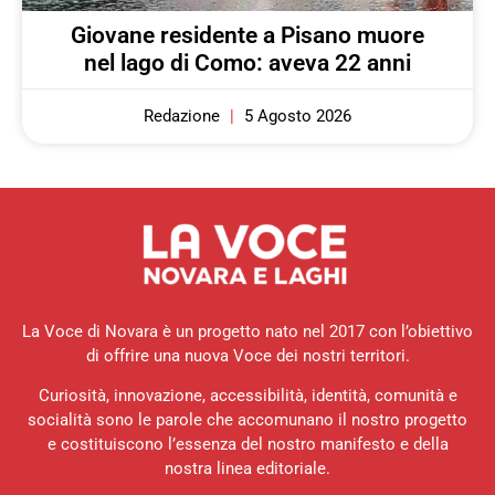
Giovane residente a Pisano muore
nel lago di Como: aveva 22 anni
Redazione
5 Agosto 2026
La Voce di Novara è un progetto nato nel 2017 con l’obiettivo
di offrire una nuova Voce dei nostri territori.
Curiosità, innovazione, accessibilità, identità, comunità e
socialità sono le parole che accomunano il nostro progetto
e costituiscono l’essenza del nostro manifesto e della
nostra linea editoriale.