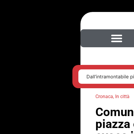
Dall’intramontabile pi
Cronaca
,
In città
Comunit
piazza