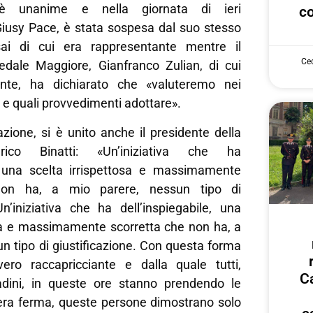
 unanime e nella giornata di ieri
co
 Giusy Pace, è stata sospesa dal suo stesso
sai di cui era rappresentante mentre il
Cec
spedale Maggiore, Gianfranco Zulian, di cui
nte, ha dichiarato che «valuteremo nei
e e quali provvedimenti adottare».
azione, si è unito anche il presidente della
rico Binatti: «Un’iniziativa che ha
e, una scelta irrispettosa e massimamente
non ha, a mio parere, nessun tipo di
Un’iniziativa che ha dell’inspiegabile, una
osa e massimamente scorretta che non ha, a
n tipo di giustificazione. Con questa forma
ero raccapricciante e dalla quale tutti,
Ca
ttadini, in queste ore stanno prendendo le
era ferma, queste persone dimostrano solo