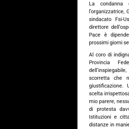
La condanna è
l’organizzatrice,
sindacato Fsi-U
direttore dell’o
Pace è dipende
prossimi giorni s
Al coro di indign
Provincia Fede
dell’inspiegabil
scorretta che 
giustificazione. 
scelta irrispett
mio parere, nessu
di protesta davv
Istituzioni e ci
distanze in mani