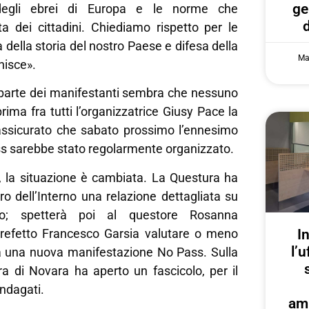
ge
 degli ebrei di Europa e le norme che
ta dei cittadini. Chiediamo rispetto per le
 della storia del nostro Paese e difesa della
Ma
nisce».
a parte dei manifestanti sembra che nessuno
prima fra tutti l’organizzatrice Giusy Pace la
ssicurato che sabato prossimo l’ennesimo
ss sarebbe stato regolarmente organizzato.
ò, la situazione è cambiata. La Questura ha
ero dell’Interno una relazione dettagliata su
o; spetterà poi al questore Rosanna
refetto Francesco Garsia valutare o meno
I
l’u
 a una nuova manifestazione No Pass. Sulla
ra di Novara ha aperto un fascicolo, per il
ndagati.
am