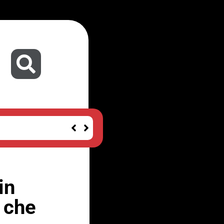
in
 che