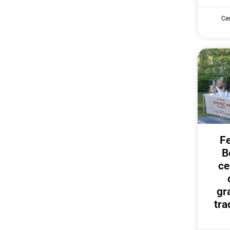
Cec
Fe
B
ce
gr
tra