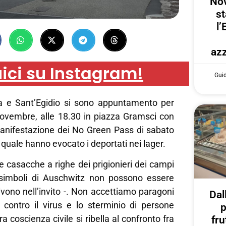
Nov
st
l’
azz
ici su Instagram!
Gui
a e Sant’Egidio si sono appuntamento per
novembre, alle 18.30 in piazza Gramsci con
manifestazione dei No Green Pass di sabato
 quale hanno evocato i deportati nei lager.
 le casacche a righe dei prigionieri dei campi
 simboli di Auschwitz non possono essere
rivono nell’invito -. Non accettiamo paragoni
Dal
e contro il virus e lo sterminio di persone
p
a coscienza civile si ribella al confronto fra
fru