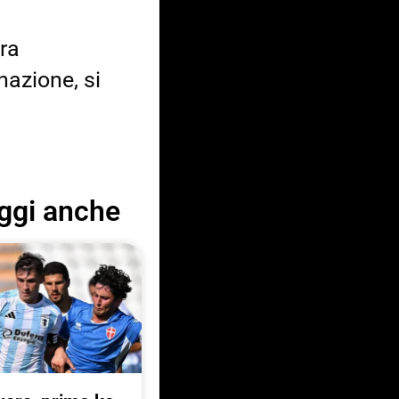
ura
nazione, si
ggi anche