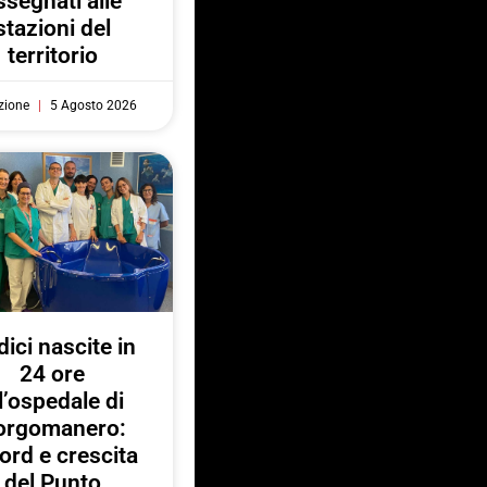
ssegnati alle
stazioni del
territorio
zione
5 Agosto 2026
ici nascite in
24 ore
l’ospedale di
orgomanero:
ord e crescita
del Punto