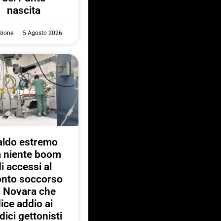
nascita
zione
5 Agosto 2026
aldo estremo
 niente boom
di accessi al
onto soccorso
i Novara che
ice addio ai
ici gettonisti