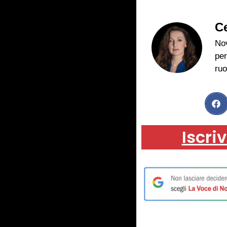
Ce
Nov
per
ruo
Iscriv