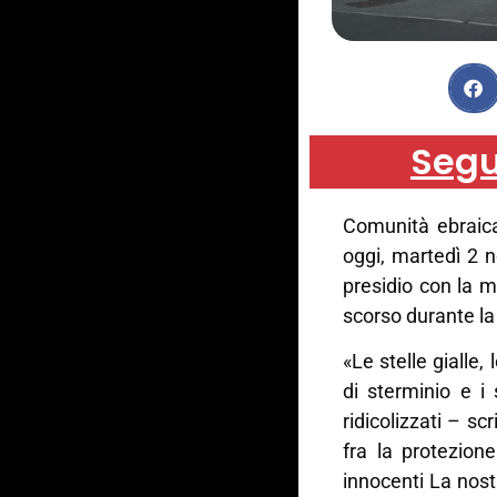
Segu
Comunità ebraic
oggi, martedì 2 
presidio con la 
scorso durante la
«Le stelle gialle,
di sterminio e i
ridicolizzati – sc
fra la protezion
innocenti La nostr