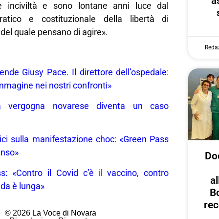
a
 e inciviltà e sono lontane anni luce dal
ratico e costituzionale della libertà di
del quale pensano di agire».
Reda
ende Giusy Pace. Il direttore dell’ospedale:
magine nei nostri confronti»
a vergogna novarese diventa un caso
ici sulla manifestazione choc: «Green Pass
enso»
Dod
s: «Contro il Covid c’è il vaccino, contro
al
ada è lunga»
B
rec
© 2026 La Voce di Novara