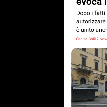
evoca i
Dopo i fatti
autorizzare
è unito anch
Cecilia Colli
2 Nov