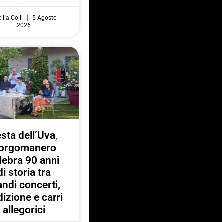
ilia Colli
5 Agosto
2026
sta dell’Uva,
orgomanero
lebra 90 anni
di storia tra
andi concerti,
dizione e carri
allegorici