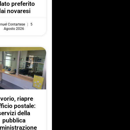
lato preferito
dai novaresi
nuel Contartese
5
Agosto 2026
nvorio, riapre
fficio postale:
servizi della
pubblica
ministrazione