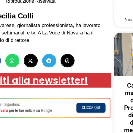
Riproduzione Riservata
cilia Colli
Reda
arese, giornalista professionista, ha lavorato
 settimanali e tv. A La Voce di Novara ha il
lo di direttore
iti alla newsletter!
C
ma
Pr
d
d
med