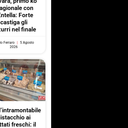
ara, primo ko
agionale con
Entella: Forte
castiga gli
urri nel finale
do Ferraro
5 Agosto
2026
l’intramontabile
istacchio ai
ttati freschi: il