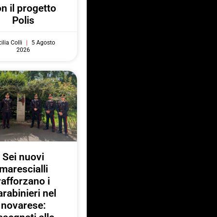
n il progetto
Polis
ilia Colli
5 Agosto
2026
Sei nuovi
marescialli
rafforzano i
rabinieri nel
novarese: