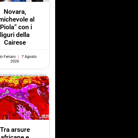
Novara,
michevole al
“Piola” con i
liguri della
Cairese
do Ferraro
7 Agosto
2026
Tra arsure
africane e