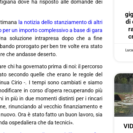
artigiana dove ha risposto alle domande dei
gi
di
ettimana
la notizia dello stanziamento di altri
r
ro per un importo complessivo a base di gara
c
a soluzione intrapresa dopo che a fine
bando prorogato per ben tre volte era stato
Luca
are che andasse deserto.
are chi ha governato prima di noi: il percorso
ato secondo quelle che erano le regole del
ua Cirio -. I tempi sono cambiati e siamo
 modificare in corso d’opera recuperando più
ni in più in due momenti distinti per i rincari
ime, rinunciando al vecchio finanziamento e
uovo. Ora è stato fatto un buon lavoro, sia
enda ospedaliera che da tecnici».
VID