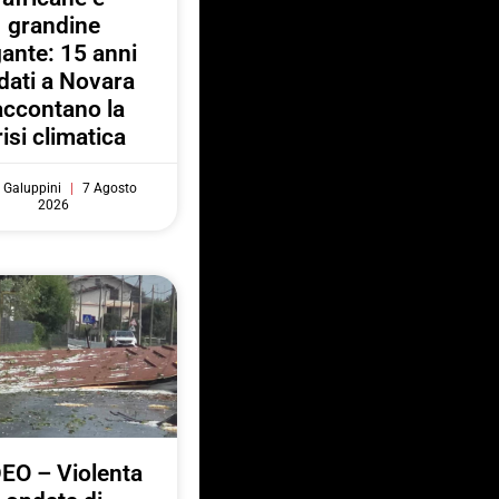
grandine
gante: 15 anni
 dati a Novara
accontano la
risi climatica
 Galuppini
7 Agosto
2026
EO – Violenta