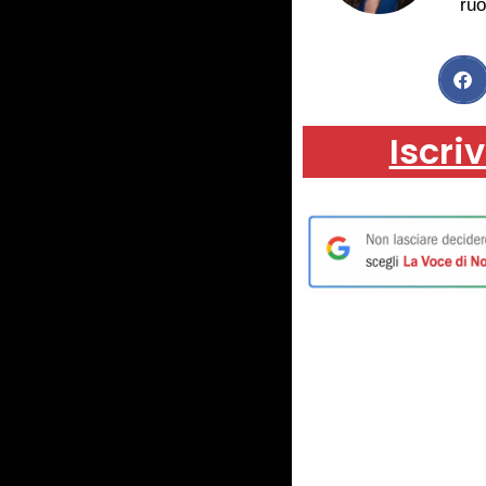
ruo
Iscriv