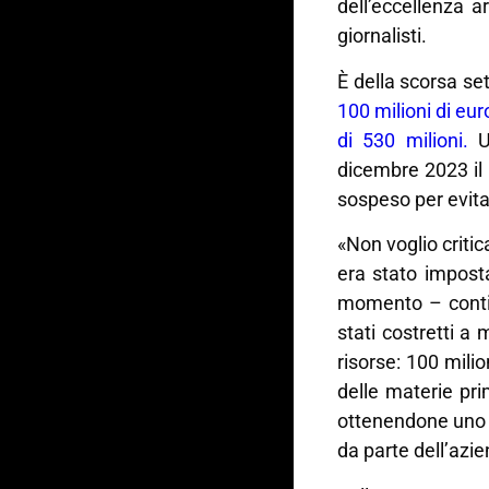
dell’eccellenza 
giornalisti.
È della scorsa s
100 milioni di eu
di 530 milioni.
Un
dicembre 2023 il 
sospeso per evit
«Non voglio critic
era stato impost
momento – contin
stati costretti a
risorse: 100 milio
delle materie pr
ottenendone uno n
da parte dell’azi