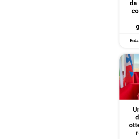
da 
co
Reda
U
d
ott
r