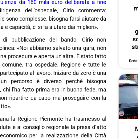
ulenza da 160 mila euro deliberata a fine
m
irigenza dell’ospedale, Cirio commenta:
ie sono complesse, bisogna farsi aiutare da
e capacità, ci si fa aiutare dai migliori».
g
s
e di pubblicazione del bando, Cirio non
st
olinea: «Noi abbiamo salvato una gara, non
a procedura e aperta un’altra. È stato fatto
Reda
 comune, tra ospedale, Regione e tutte le
partecipato al lavoro. Iniziare da zero è una
e un percorso è diverso perchè bisogna
o, chi l’ha fatto prima era in buona fede, ma
 non ripartire da capo ma proseguire con la
tto».
mana la Regione Piemonte ha trasmesso al
lute e al consiglio regionale la presa d’atto
economico per la realizzazione della Città