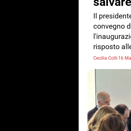
salvare
Il presiden
convegno di 
l'inaugurazi
risposto al
Cecilia Colli
16 Ma