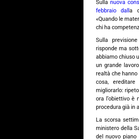
Sulla
nuova cons
febbraio dall
a d
«Quando le mater
chi ha competenza 
Sulla prevision
risponde ma sott
abbiamo chiuso un
un grande lavoro
realtà che hanno 
cosa, ereditar
migliorarlo: ripet
ora l’obiettivo è
procedura già in a
La scorsa setti
ministero della Sa
del nuovo piano 