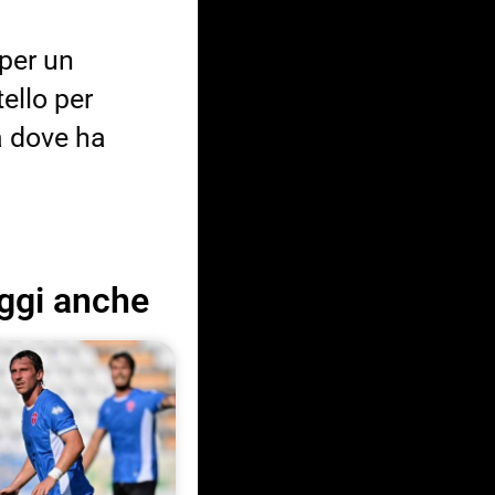
 per un
ello per
a dove ha
ggi anche