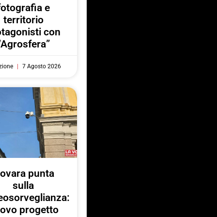
fotografia e
territorio
otagonisti con
“Agrosfera”
zione
7 Agosto 2026
ovara punta
sulla
eosorveglianza:
ovo progetto