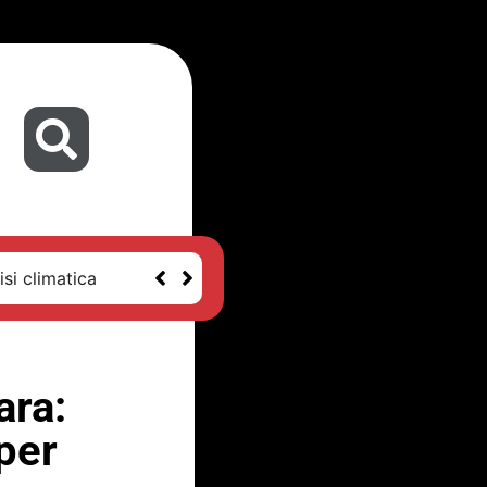
isi climatica
ara:
 per