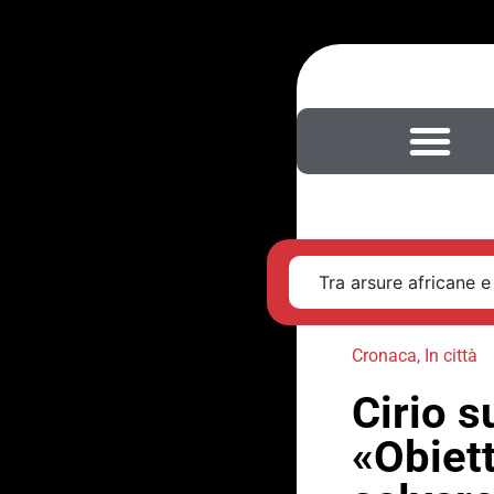
Tra arsure africane e
Cronaca
,
In città
Cirio s
«Obiett