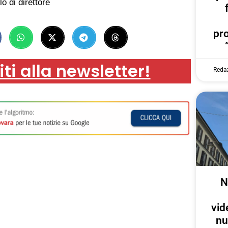
lo di direttore
pr
iti alla newsletter!
Reda
N
vid
nu