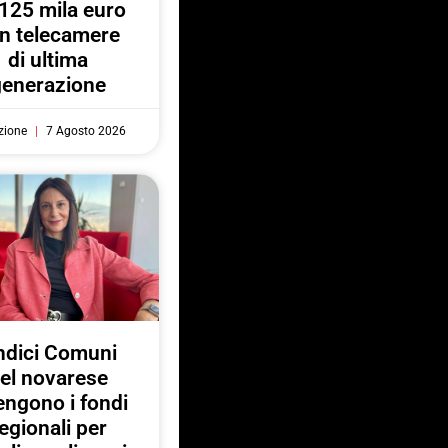
125 mila euro
n telecamere
di ultima
generazione
zione
7 Agosto 2026
ndici Comuni
el novarese
engono i fondi
egionali per