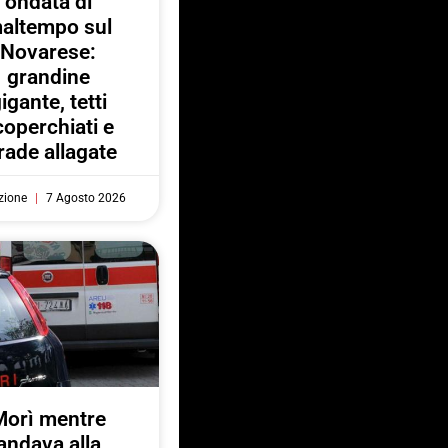
ondata di
altempo sul
Novarese:
grandine
igante, tetti
coperchiati e
rade allagate
zione
7 Agosto 2026
Morì mentre
andava alla