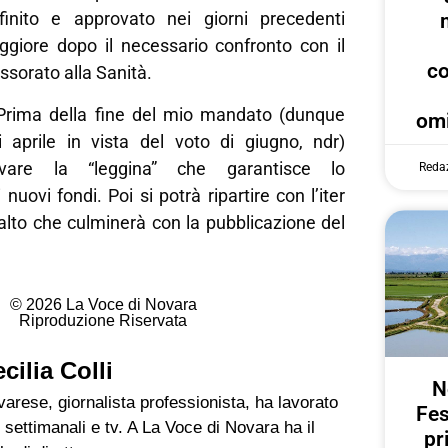
finito e approvato nei giorni precedenti
ggiore dopo il necessario confronto con il
c
ssorato alla Sanità.
«Prima della fine del mio mandato (dunque
omi
 aprile in vista del voto di giugno, ndr)
vare la “leggina” che garantisce lo
Reda
uovi fondi. Poi si potrà ripartire con l’iter
alto che culminerà con la pubblicazione del
© 2026 La Voce di Novara
Riproduzione Riservata
cilia Colli
N
arese, giornalista professionista, ha lavorato
Fes
 settimanali e tv. A La Voce di Novara ha il
pr