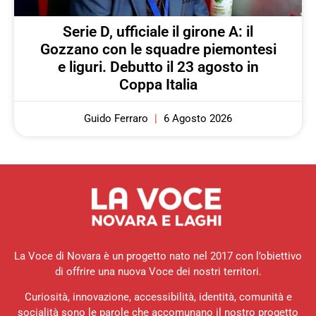
Serie D, ufficiale il girone A: il
Gozzano con le squadre piemontesi
e liguri. Debutto il 23 agosto in
Coppa Italia
Guido Ferraro
6 Agosto 2026
La Voce di Novara è un progetto nato nel 2017 con l’obiettivo
di offrire una nuova Voce dei nostri territori.
Curiosità, innovazione, accessibilità, identità, comunità e
socialità sono le parole che accomunano il nostro progetto