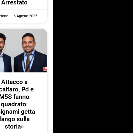
Arrestato
zione
6 Agosto 2026
Attacco a
calfaro, Pd e
M5S fanno
quadrato:
ignami getta
fango sulla
storia»