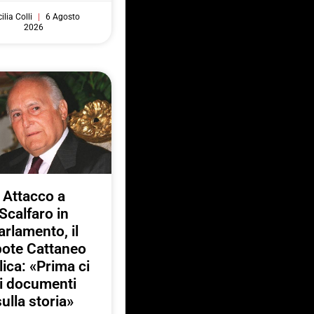
ilia Colli
6 Agosto
2026
Attacco a
Scalfaro in
arlamento, il
pote Cattaneo
lica: «Prima ci
i documenti
sulla storia»