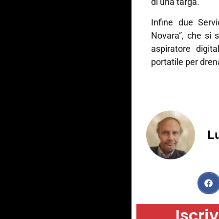
di una targa.
Infine due Servi
Novara”, che si 
aspiratore digit
portatile per drena
Lu
Iscriv