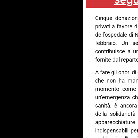
Segu
Cinque donazioni
privati a favore d
dell’ospedale di 
febbraio. Un se
contribuisce a u
fornite dal repart
A fare gli onori d
che non ha manc
momento come qu
un’emergenza che
sanità, è ancora 
della solidarietà
apparecchiatu
indispensabili pe