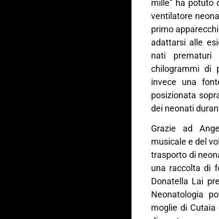
mille” ha potuto
ventilatore neona
primo apparecchio
adattarsi alle es
nati prematuri
chilogrammi di 
invece una font
posizionata sopra
dei neonati durant
Grazie ad Ange
musicale e del vol
trasporto di neon
una raccolta di f
Donatella Lai pr
Neonatologia pot
moglie di Cutaia 