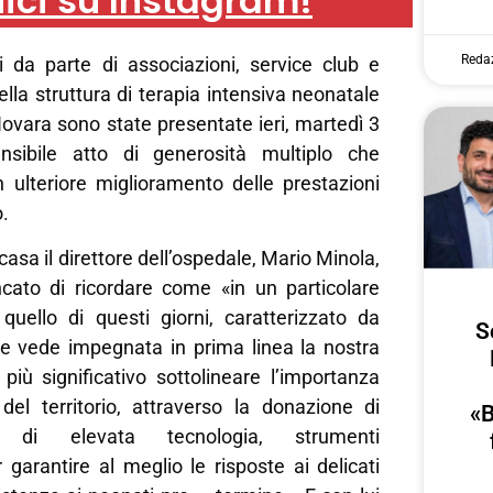
ici su Instagram!
Reda
 da parte di associazioni, service club e
ella struttura di terapia intensiva neonatale
Novara sono state presentate ieri, martedì 3
nsibile atto di generosità multiplo che
n ulteriore miglioramento delle prestazioni
o.
i casa il direttore dell’ospedale, Mario Minola,
ato di ricordare come «in un particolare
ello di questi giorni, caratterizzato da
S
 vede impegnata in prima linea la nostra
più significativo sottolineare l’importanza
 del territorio, attraverso la donazione di
«B
re di elevata tecnologia, strumenti
r garantire al meglio le risposte ai delicati