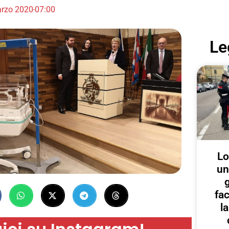
rzo 2020
07:00
Le
Lo
un
g
fa
l