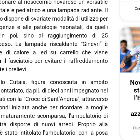
 donare al nosocomio novarese un versatile
Cec
tale e pediatrico e una lampada radiante. Il
 dispone di svariate modalità di utilizzo per
igenze e alle patologie neonatali, da quelli
 in poi, sino al raggiungimento di 25
peso. La lampada riscaldante “Ginevri” è
e di calore a led su carrello che viene
 il fasciatoio per evitare il raffreddamento
e i prelievi.
Nov
lo Cutaia, figura conosciuta in ambito
st
ontariato, da più di dieci anni impegnato nel
l’
ati con la “Croce di Sant’Andrea”, attraverso
ondi iniziata anche per ricordare la moglie
azz
ematuramente scomparsa, l’ambulatorio di
rà disporre di nuovi arredi. Proprio alla
Gui
è stato intitolato l’ambulatorio, con la posa