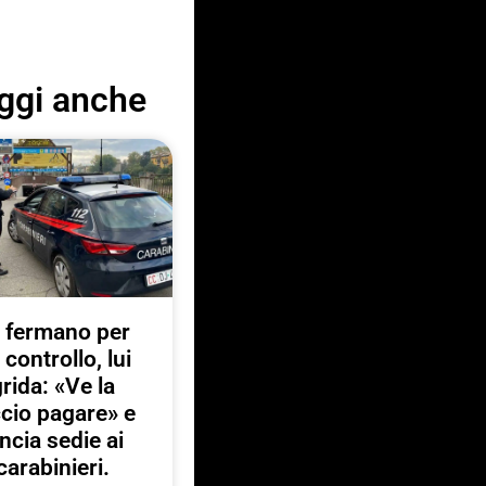
ggi anche
 fermano per
 controllo, lui
rida: «Ve la
ccio pagare» e
ancia sedie ai
carabinieri.