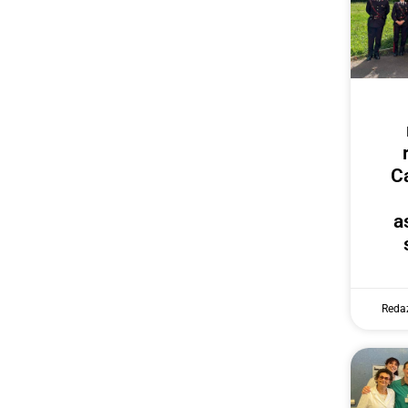
Ca
a
Reda