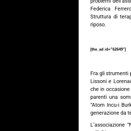
problemi dell’ass
Federica Ferrer
Struttura di ter
riposo.
[the_ad id=”62649″]
Fra gli strumenti
Lissoni e Lorena
che in occasione 
parenti una somm
“Atom Incu-i Bur
generazione da te
L’associazione “