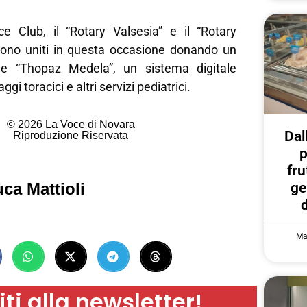
ce Club, il “Rotary Valsesia” e il “Rotary
sono uniti in questa occasione donando un
ale “Thopaz Medela”, un sistema digitale
ggi toracici e altri servizi pediatrici.
© 2026 La Voce di Novara
Dal
Riproduzione Riservata
p
fru
ge
ca Mattioli
Ma
iti alla newsletter!