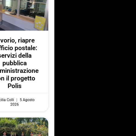
nvorio, riapre
fficio postale:
servizi della
pubblica
ministrazione
n il progetto
Polis
ilia Colli
5 Agosto
2026