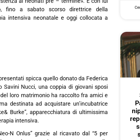
istenza ai neonati pre – termine». E con lui
Cec
o, fino a sabato scorso direttrice della
apia intensiva neonatale e oggi collocata a
 presentati spicca quello donato da Federica
o Savini Nucci, una coppia di giovani sposi
del loro matrimonio ha raccolto fra amici e
P
a destinata ad acquistare un’incubatrice
ni
ke& Burke”, apparecchiatura di ultimissima
rep
rapia intensiva.
s
Neo-N Onlus” grazie al ricavato dal “5 per