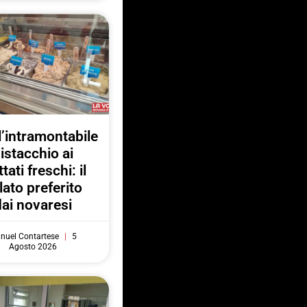
l’intramontabile
istacchio ai
ttati freschi: il
lato preferito
dai novaresi
nuel Contartese
5
Agosto 2026