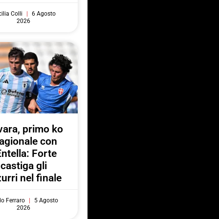
ilia Colli
6 Agosto
2026
ara, primo ko
agionale con
Entella: Forte
castiga gli
urri nel finale
do Ferraro
5 Agosto
2026