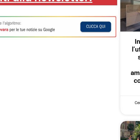
I
l’u
am
co
Cec