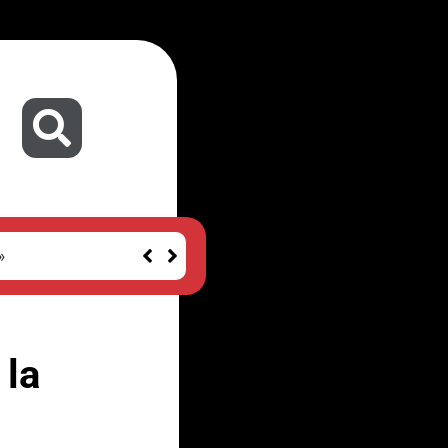
»
 la