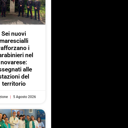
Sei nuovi
marescialli
rafforzano i
rabinieri nel
novarese:
ssegnati alle
stazioni del
territorio
zione
5 Agosto 2026