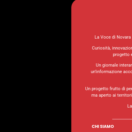
La Voce di Novara è
Curiosità, innovazio
progetto 
Un giornale intera
un’informazione accor
Un progetto frutto di pe
ma aperto ai territor
La
CHI SIAMO