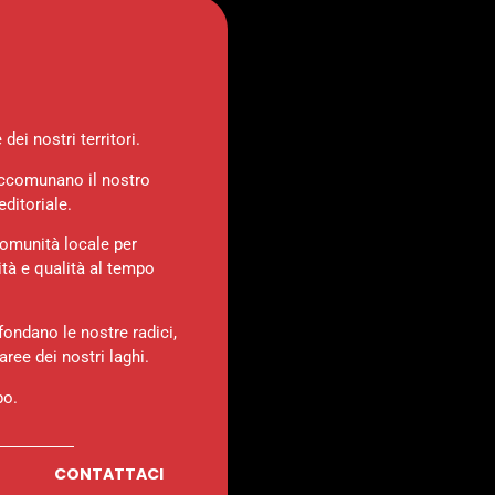
ei nostri territori.
 accomunano il nostro
ditoriale.
comunità locale per
ità e qualità al tempo
fondano le nostre radici,
aree dei nostri laghi.
po.
CONTATTACI