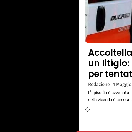
Accoltella
un litigio
per tenta
Redazione
4 Maggio
L’episodio è avvenuto ma
della vicenda è ancora t