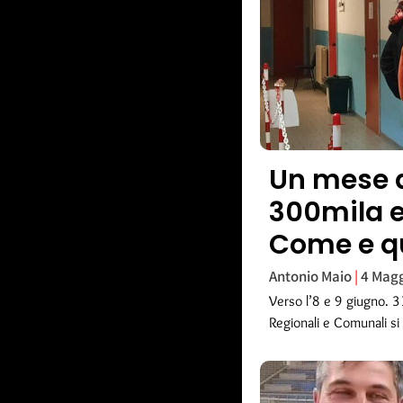
Un mese al
300mila e
Come e q
Antonio Maio
4 Magg
Verso l’8 e 9 giugno. 31
Regionali e Comunali s