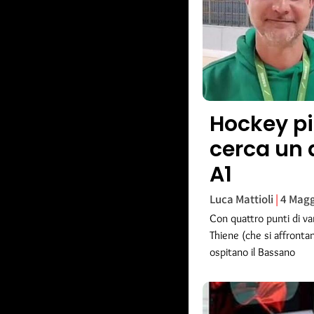
Hockey pis
cerca un 
A1
Luca Mattioli
4 Magg
Con quattro punti di v
Thiene (che si affronta
ospitano il Bassano