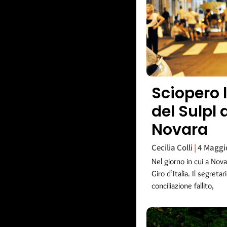
Sciopero 
del Sulpl d
Novara
Cecilia Colli
4 Maggi
Nel giorno in cui a Nova
Giro d’Italia. Il segreta
conciliazione fallito,