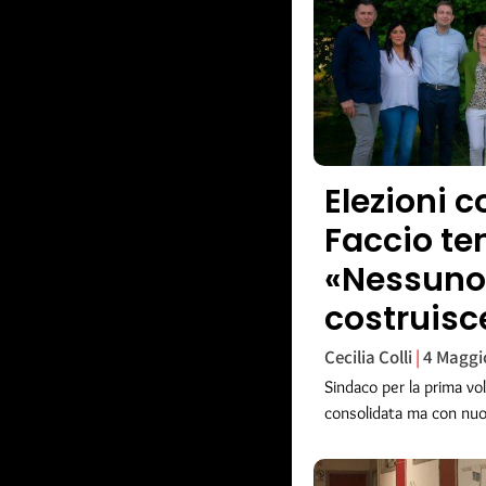
Elezioni 
Faccio te
«Nessuno e
costruisc
Cecilia Colli
4 Maggi
Sindaco per la prima vo
consolidata ma con nuo