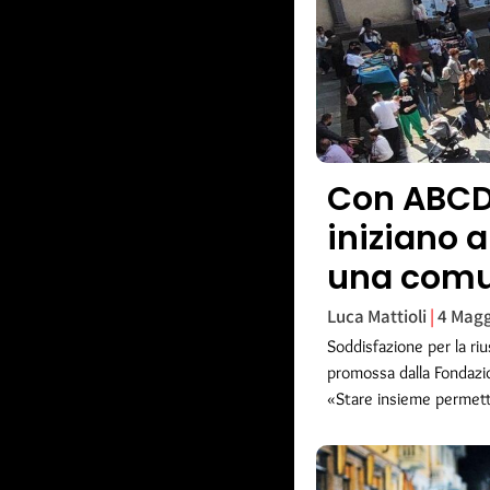
Con ABCD
iniziano a
una comu
Luca Mattioli
4 Magg
Soddisfazione per la riu
promossa dalla Fondazi
«Stare insieme permette