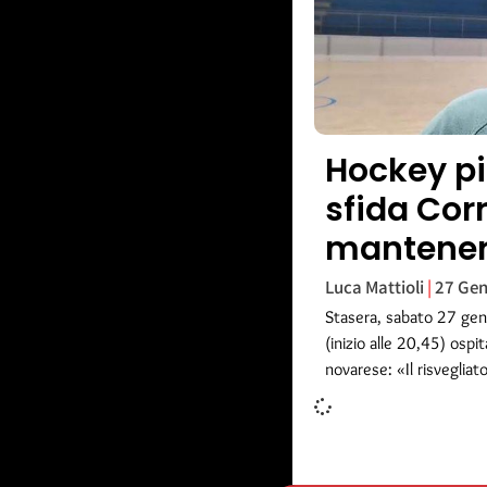
Hockey pis
sfida Cor
mantenere
Luca Mattioli
27 Gen
Stasera, sabato 27 genn
(inizio alle 20,45) ospi
novarese: «Il risvegliat