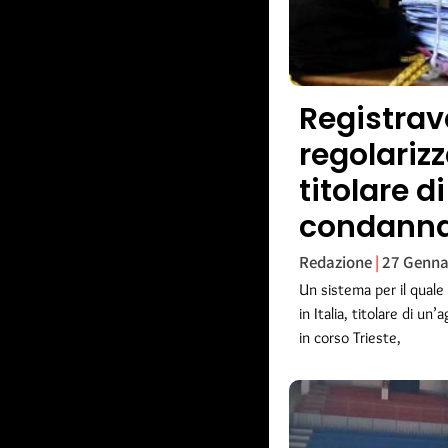
Registrava
regolariz
titolare d
condanna
Redazione
27 Genna
Un sistema per il quale
in Italia, titolare di un
in corso Trieste,