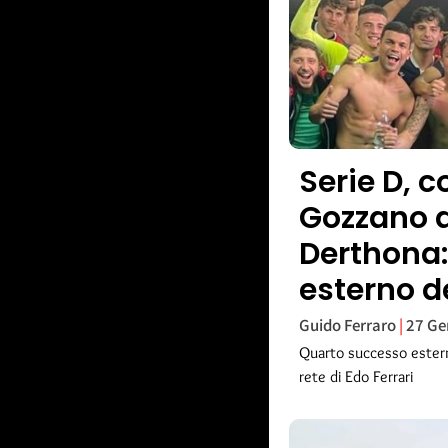
Serie D, c
Gozzano a
Derthona:
esterno d
Guido Ferraro
27 Ge
Quarto successo esterno
rete di Edo Ferrari