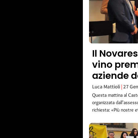
Il Novare
vino pre
aziende de
Luca Mattioli
27 Gen
Questa mattina al Cast
organizzata dall’assess
richiesta: «Più nostre et