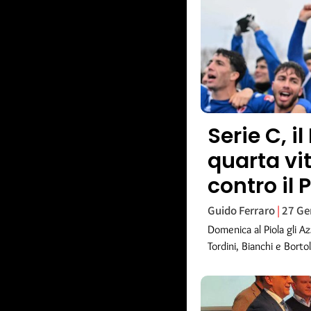
Serie C, i
quarta vit
contro il
Guido Ferraro
27 Ge
Domenica al Piola gli Az
Tordini, Bianchi e Borto