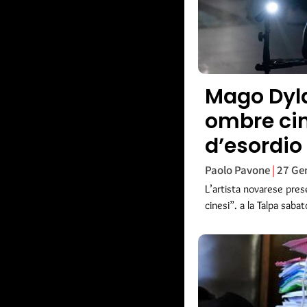
Mago Dylan
ombre cin
d’esordio
Paolo Pavone
27 Ge
L’artista novarese pre
cinesi”. a la Talpa saba