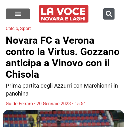
Calcio
,
Sport
Novara FC a Verona
contro la Virtus. Gozzano
anticipa a Vinovo con il
Chisola
Prima partita degli Azzurri con Marchionni in
panchina
Guido Ferraro
20 Gennaio 2023
15:54