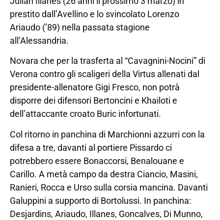
Julian Illanes (26 anni il prossimo 3 marzo) in
prestito dall’Avellino e lo svincolato Lorenzo
Ariaudo (’89) nella passata stagione
all’Alessandria.
Novara che per la trasferta al “Cavagnini-Nocini” di
Verona contro gli scaligeri della Virtus allenati dal
presidente-allenatore Gigi Fresco, non potrà
disporre dei difensori Bertoncini e Khailoti e
dell’attaccante croato Buric infortunati.
Col ritorno in panchina di Marchionni azzurri con la
difesa a tre, davanti al portiere Pissardo ci
potrebbero essere Bonaccorsi, Benalouane e
Carillo. A metà campo da destra Ciancio, Masini,
Ranieri, Rocca e Urso sulla corsia mancina. Davanti
Galuppini a supporto di Bortolussi. In panchina:
Desjardins, Ariaudo, Illanes, Goncalves, Di Munno,