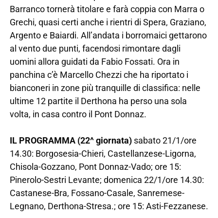
Barranco tornerà titolare e farà coppia con Marra o
Grechi, quasi certi anche i rientri di Spera, Graziano,
Argento e Baiardi. All’andata i borromaici gettarono
al vento due punti, facendosi rimontare dagli
uomini allora guidati da Fabio Fossati. Ora in
panchina c’è Marcello Chezzi che ha riportato i
bianconeri in zone più tranquille di classifica: nelle
ultime 12 partite il Derthona ha perso una sola
volta, in casa contro il Pont Donnaz.
IL PROGRAMMA (22^ giornata)
sabato 21/1/ore
14.30: Borgosesia-Chieri, Castellanzese-Ligorna,
Chisola-Gozzano, Pont Donnaz-Vado; ore 15:
Pinerolo-Sestri Levante; domenica 22/1/ore 14.30:
Castanese-Bra, Fossano-Casale, Sanremese-
Legnano, Derthona-Stresa.; ore 15: Asti-Fezzanese.