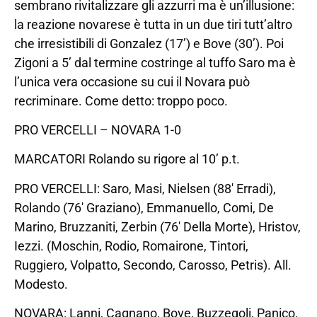
sembrano rivitalizzare gli azzurri ma è un’illusione:
la reazione novarese è tutta in un due tiri tutt’altro
che irresistibili di Gonzalez (17’) e Bove (30’). Poi
Zigoni a 5’ dal termine costringe al tuffo Saro ma è
l’unica vera occasione su cui il Novara può
recriminare. Come detto: troppo poco.
PRO VERCELLI – NOVARA 1-0
MARCATORI Rolando su rigore al 10’ p.t.
PRO VERCELLI: Saro, Masi, Nielsen (88′ Erradi),
Rolando (76′ Graziano), Emmanuello, Comi, De
Marino, Bruzzaniti, Zerbin (76′ Della Morte), Hristov,
Iezzi. (Moschin, Rodio, Romairone, Tintori,
Ruggiero, Volpatto, Secondo, Carosso, Petris). All.
Modesto.
NOVARA: Lanni, Cagnano, Bove, Buzzegoli, Panico,