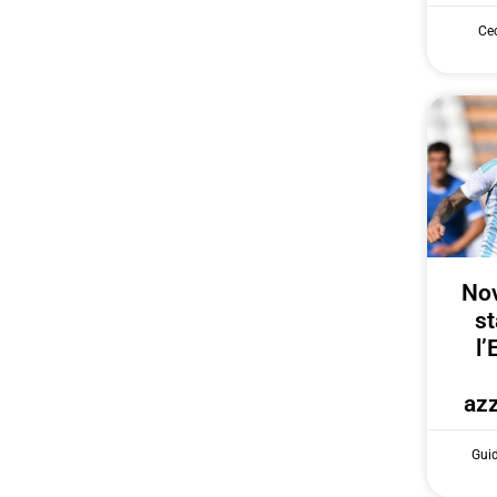
Cec
Nov
st
l’
azz
Gui