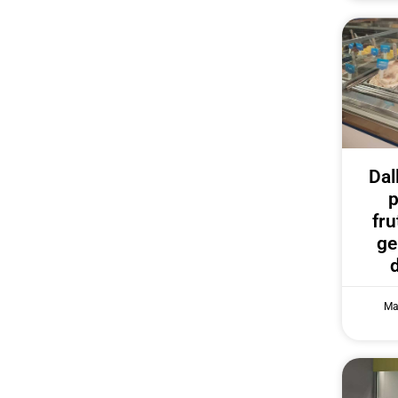
Dal
p
fru
ge
Ma