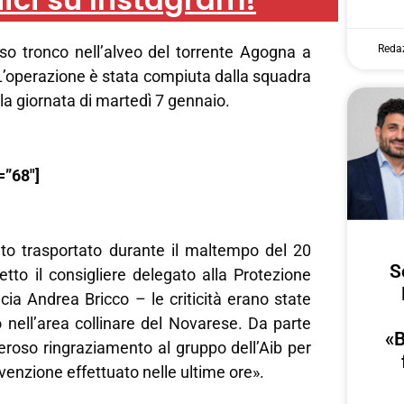
Reda
o tronco nell’alveo del torrente Agogna a
L’operazione è stata compiuta dalla squadra
la giornata di martedì 7 gennaio.
=”68″]
tato trasportato durante il maltempo del 20
S
tto il consigliere delegato alla Protezione
ncia Andrea Bricco – le criticità erano state
o nell’area collinare del Novarese. Da parte
«B
eroso ringraziamento al gruppo dell’Aib per
evenzione effettuato nelle ultime ore».