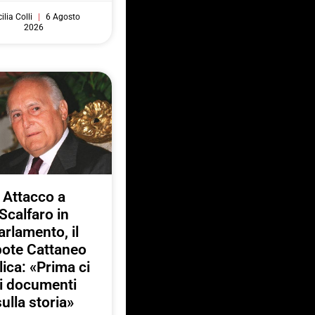
ilia Colli
6 Agosto
2026
Attacco a
Scalfaro in
arlamento, il
pote Cattaneo
lica: «Prima ci
i documenti
sulla storia»