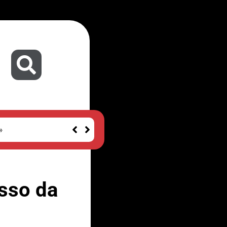
»
sso da