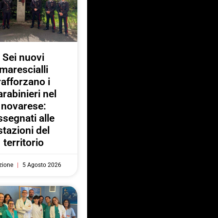
Sei nuovi
marescialli
rafforzano i
rabinieri nel
novarese:
ssegnati alle
stazioni del
territorio
zione
5 Agosto 2026