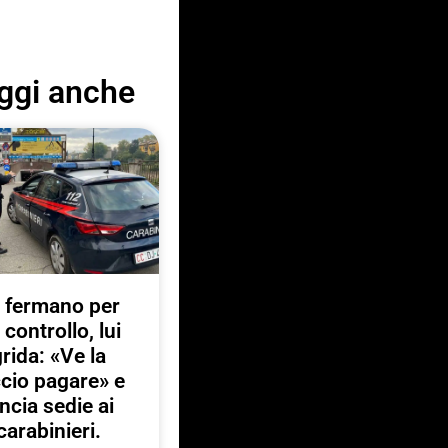
ggi anche
 fermano per
 controllo, lui
rida: «Ve la
ccio pagare» e
ancia sedie ai
carabinieri.