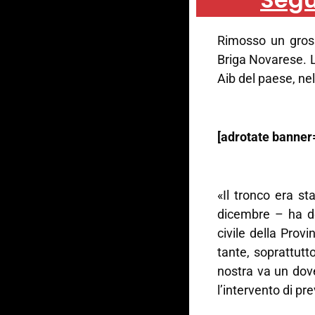
Rimosso un gross
Briga Novarese. 
Aib del paese, nel
[adrotate banner
«Il tronco era s
dicembre – ha de
civile della Provi
tante, soprattutt
nostra va un dov
l’intervento di pr