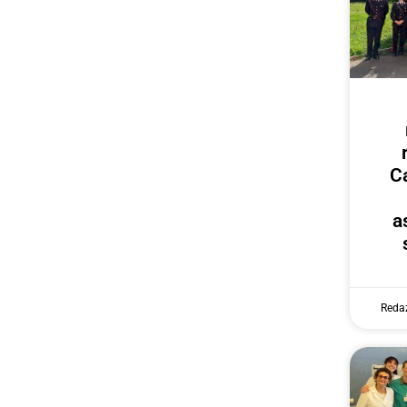
Ca
a
Reda