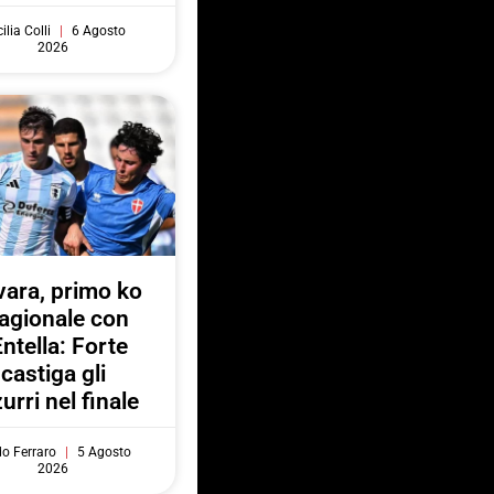
ilia Colli
6 Agosto
2026
ara, primo ko
agionale con
Entella: Forte
castiga gli
urri nel finale
do Ferraro
5 Agosto
2026