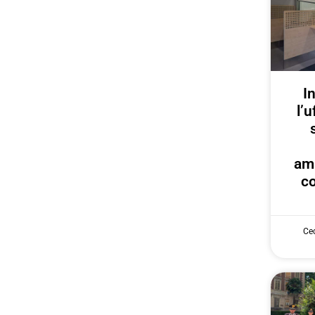
I
l’u
am
co
Cec