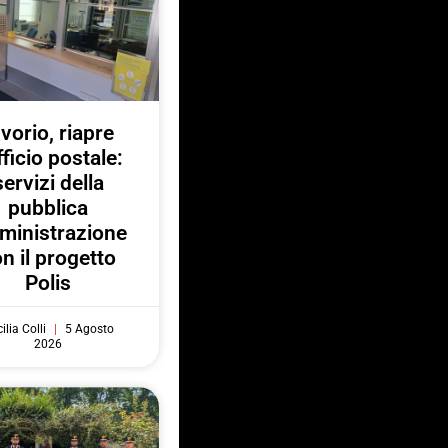
nvorio, riapre
fficio postale:
servizi della
pubblica
ministrazione
n il progetto
Polis
ilia Colli
5 Agosto
2026