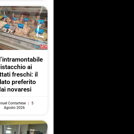
l’intramontabile
istacchio ai
ttati freschi: il
lato preferito
dai novaresi
nuel Contartese
5
Agosto 2026