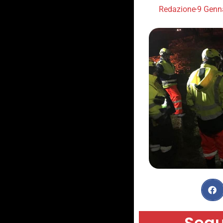
Redazione
9 Genn
Segu