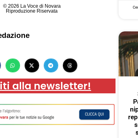
© 2026 La Voce di Novara
Cec
Riproduzione Riservata
edazione
iti alla newsletter!
P
ni
rep
s