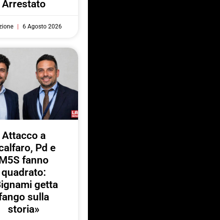
Arrestato
zione
6 Agosto 2026
Attacco a
calfaro, Pd e
M5S fanno
quadrato:
ignami getta
fango sulla
storia»