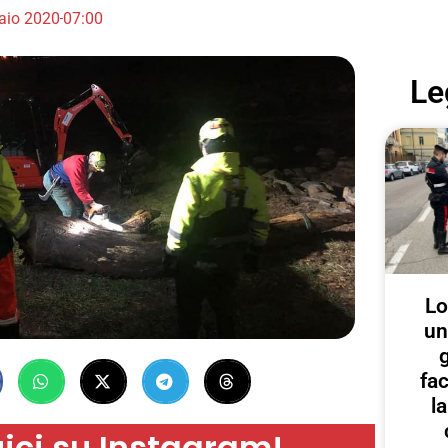
aio 2020
07:00
Le
Lo
un
g
fa
l
ici su Instagram!