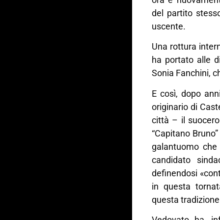
del partito stes
uscente.
Una rottura inte
ha portato alle 
Sonia Fanchini, c
E così, dopo anni
originario di Cast
città – il suocer
“Capitano Bruno” 
galantuomo che l
candidato sinda
definendosi «cont
in questa tornat
questa tradizione 
Vedovato ha, inf