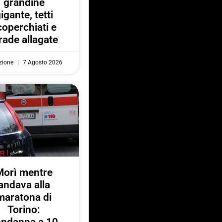
grandine
igante, tetti
coperchiati e
rade allagate
zione
7 Agosto 2026
Morì mentre
andava alla
maratona di
Torino:
ondanna a 10