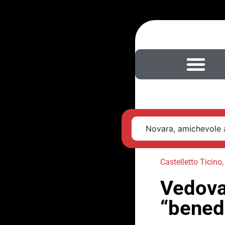
Novara, amichevole al
Castelletto Ticino
Vedovat
“benedi