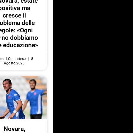
Novara, estate
positiva ma
cresce il
oblema delle
egole: «Ogni
orno dobbiamo
e educazione»
nuel Contartese
8
Agosto 2026
Novara,