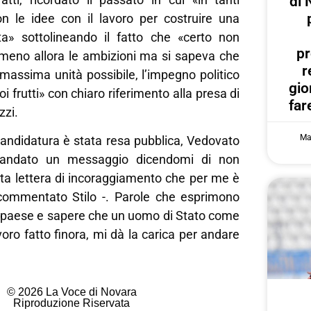
di 
n le idee con il lavoro per costruire una
ta» sottolineando il fatto che «certo non
pr
no allora le ambizioni ma si sapeva che
r
massima unità possibile, l’impegno politico
gi
i frutti» con chiaro riferimento alla presa di
far
zzi.
Ma
andidatura è stata resa pubblica, Vedovato
andato un messaggio dicendomi di non
sta lettera di incoraggiamento che per me è
commentato Stilo -. Parole che esprimono
io paese e sapere che un uomo di Stato come
avoro fatto finora, mi dà la carica per andare
© 2026 La Voce di Novara
Riproduzione Riservata