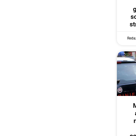
g
s
st
Reda
c