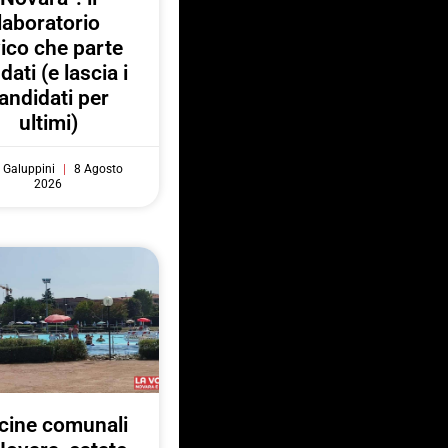
laboratorio
vico che parte
 dati (e lascia i
andidati per
ultimi)
 Galuppini
8 Agosto
2026
cine comunali