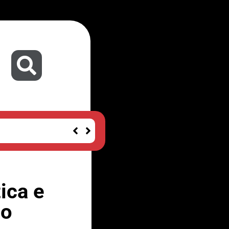
ica e
lo