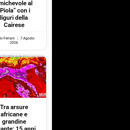
michevole al
“Piola” con i
liguri della
Cairese
do Ferraro
7 Agosto
2026
Tra arsure
africane e
grandine
gante: 15 anni