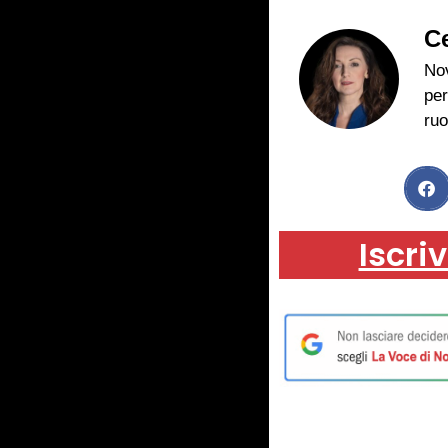
Ce
Nov
per
ruo
Iscriv