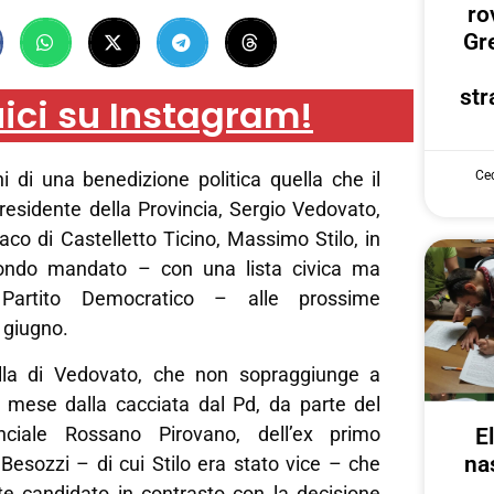
ro
Gr
str
ici su Instagram!
Cec
ni di una benedizione politica quella che il
residente della Provincia, Sergio Vedovato,
daco di Castelletto Ticino, Massimo Stilo, in
condo mandato – con una lista civica ma
Partito Democratico – alle prossime
 giugno.
ella di Vedovato, che non sopraggiunge a
 mese dalla cacciata dal Pd, da parte del
inciale Rossano Pirovano, dell’ex primo
E
na
Besozzi – di cui Stilo era stato vice – che
 candidato in contrasto con la decisione