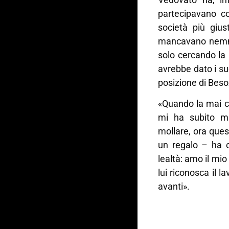
partecipavano co
società più gius
mancavano nemme
solo cercando la 
avrebbe dato i suo
posizione di Beso
«Quando la mai c
mi ha subito m
mollare, ora que
un regalo – ha 
lealtà: amo il m
lui riconosca il l
avanti».