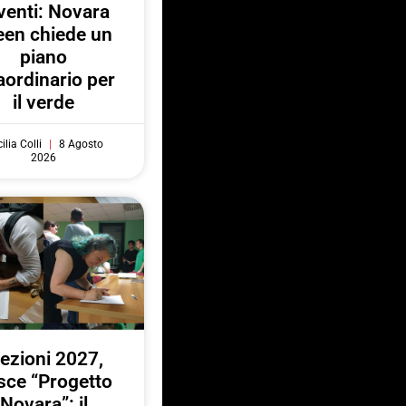
venti: Novara
een chiede un
piano
aordinario per
il verde
ilia Colli
8 Agosto
2026
lezioni 2027,
sce “Progetto
Novara”: il