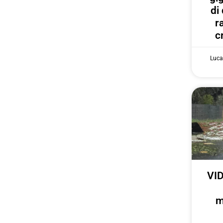
di
r
c
Luca
VID
m