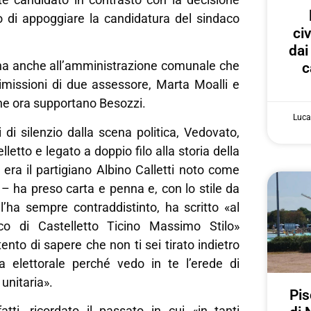
so di appoggiare la candidatura del sindaco
ci
dai
rna anche all’amministrazione comunale che
c
dimissioni di due assessore, Marta Moalli e
he ora supportano Besozzi.
Luca
 di silenzio dalla scena politica, Vedovato,
elletto e legato a doppio filo alla storia della
o era il partigiano Albino Calletti noto come
– ha preso carta e penna e, con lo stile da
’ha sempre contraddistinto, ha scritto «al
co di Castelletto Ticino Massimo Stilo»
ento di sapere che non ti sei tirato indietro
a elettorale perché vedo in te l’erede di
unitaria».
Pis
atti, ricordato il passato in cui «in tanti