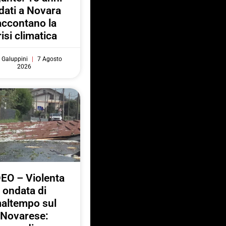
 dati a Novara
accontano la
risi climatica
 Galuppini
7 Agosto
2026
EO – Violenta
ondata di
altempo sul
Novarese: