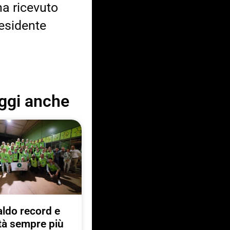
ha ricevuto
residente
ggi anche
ldo record e
ttà sempre più