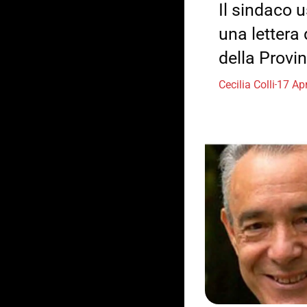
Il sindaco 
una lettera
della Provi
Cecilia Colli
17 Apr