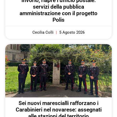
Invorio, riapre l’ufficio postale:
servizi della pubblica
amministrazione con il progetto
Polis
Cecilia Colli
5 Agosto 2026
Sei nuovi marescialli rafforzano i
Carabinieri nel novarese: assegnati
alle stazioni del territorio