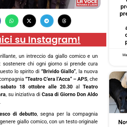
pr
pr
ici su Instagram!
Ma
llante, un intreccio da giallo comico e un
e: sostenere chi ogni giorno si prende cura
questo lo spirito di
“Brivido Giallo”
, la nuova
a compagnia
“Teatro C’era l’Acca” – APS
, che
a
sabato 18 ottobre alle 20.30
al
Teatro
ara
, su iniziativa di
Casa di Giorno Don Aldo
.
resco di debutto
, segna per la compagnia
 genere giallo comico, con un testo originale
Nov