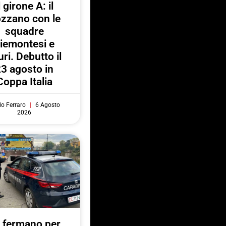
l girone A: il
zzano con le
squadre
iemontesi e
uri. Debutto il
3 agosto in
Coppa Italia
do Ferraro
6 Agosto
2026
 fermano per