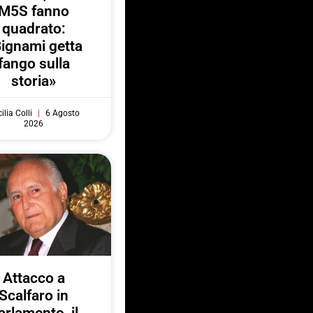
M5S fanno
quadrato:
ignami getta
fango sulla
storia»
ilia Colli
6 Agosto
2026
Attacco a
Scalfaro in