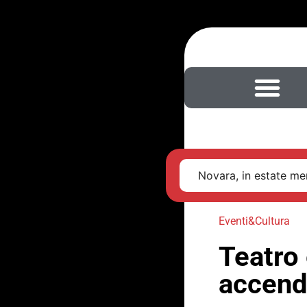
Novara, in estate men
Eventi&Cultura
Teatro 
accend