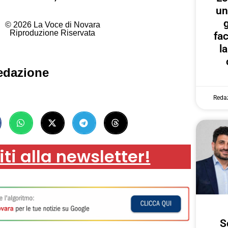
un
g
© 2026 La Voce di Novara
Riproduzione Riservata
fa
l
edazione
Reda
iti alla newsletter!
S