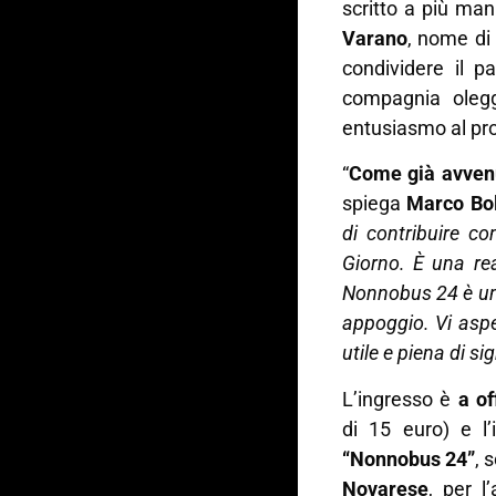
scritto a più man
Varano
, nome di
condividere il p
compagnia ole
entusiasmo al prog
“
Come già avven
spiega
Marco Bo
di contribuire c
Giorno. È una rea
Nonnobus 24 è un’i
appoggio. Vi asp
utile e piena di si
L’ingresso è
a of
di 15 euro) e l’
“Nonnobus 24”
, 
Novarese
, per l