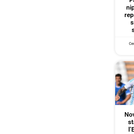
P
ni
rep
s
Cec
Nov
st
l’