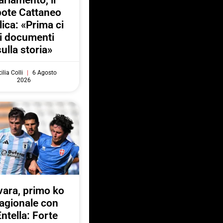
arlamento, il
pote Cattaneo
lica: «Prima ci
i documenti
sulla storia»
ilia Colli
6 Agosto
2026
ara, primo ko
agionale con
Entella: Forte