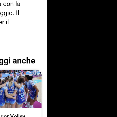
a con la
ggio. Il
r il
ggi anche
Igor Volley,