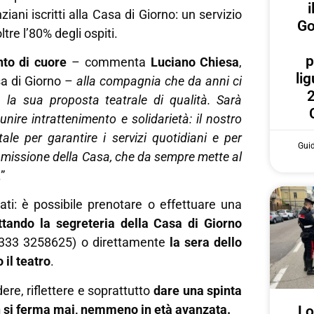
i
ziani iscritti alla Casa di Giorno: un servizio
Go
ltre l’80% degli ospiti.
p
to di cuore
– commenta
Luciano Chiesa
,
lig
sa di Giorno –
alla compagnia che da anni ci
2
a sua proposta teatrale di qualità. Sarà
nire intrattenimento e solidarietà: il nostro
ale per garantire i servizi quotidiani e per
Gui
 missione della Casa, che da sempre mette al
.”
tati: è possibile prenotare o effettuare una
ttando la segreteria della Casa di Giorno
333 3258625) o direttamente
la sera dello
 il teatro
.
ere, riflettere e soprattutto
dare una spinta
on si ferma mai, nemmeno in età avanzata.
Lo