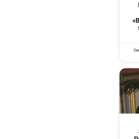
«B
Cec