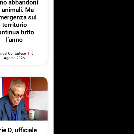
no abbandoni
i animali. Ma
emergenza sul
territorio
ontinua tutto
l’anno
nuel Contartese
6
Agosto 2026
ie D, ufficiale