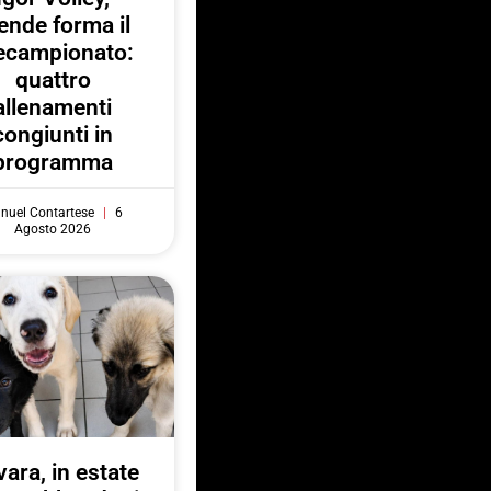
ende forma il
ecampionato:
quattro
allenamenti
congiunti in
programma
nuel Contartese
6
Agosto 2026
ara, in estate