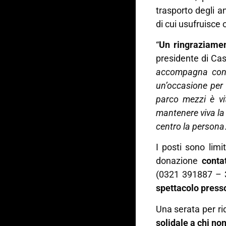
trasporto degli an
di cui usufruisce o
“
Un ringraziamen
presidente di Ca
accompagna con l
un’occasione per u
parco mezzi è vit
mantenere viva la
centro la persona
I posti sono limi
donazione
conta
(0321 391887 – 
spettacolo presso
Una serata per rid
solidale a chi n