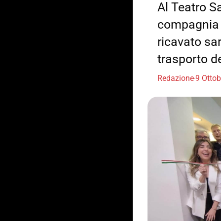
Al Teatro Sa
compagnia “T
ricavato sa
trasporto de
Redazione
9 Otto