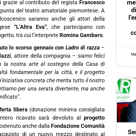
me
i grazie al contributo del regista
Francesco
d
 punta del teatro amatoriale piemontese. A
l’
alcoscenico saranno anche gli attori della
ggese
“L’Altra Eva”
, che partecipano con
c
etto, tra cui l’interprete
Romina Gambaro
.
uto lo scorso gennaio con
Ladro di razza
–
Ma
lazzi
, attore della compagnia –
siamo felici
on la nostra arte al sostegno della Casa di
ltà fondamentale per la città, e il progetto
niziativa concreta che merita tutto il nostro
ettiamo per una serata divertente, ma anche
gnificato
”.
ferta libera
(donazione minima consigliata
intero ricavato sarà devoluto al
progetto
sostenuto anche dalla
Fondazione Comunità
Ser
’acquisto di un nuovo mezzo destinato al