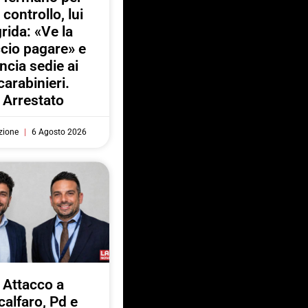
 controllo, lui
rida: «Ve la
ccio pagare» e
ancia sedie ai
carabinieri.
Arrestato
zione
6 Agosto 2026
Attacco a
calfaro, Pd e