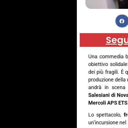
Segu
Una commedia bri
obiettivo solidal
dei più fragili. È 
produzione dell
andrà in scen
Salesiani di Nov
Mercoli APS ETS
Lo spettacolo,
f
un’incursione nel