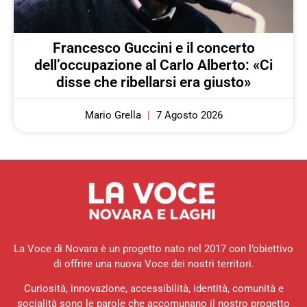
Francesco Guccini e il concerto
dell’occupazione al Carlo Alberto: «Ci
disse che ribellarsi era giusto»
Mario Grella
7 Agosto 2026
La Voce di Novara è un progetto nato nel 2017 con l’obiettivo
di offrire una nuova Voce dei nostri territori.
Curiosità, innovazione, accessibilità, identità, comunità e
socialità sono le parole che accomunano il nostro progetto