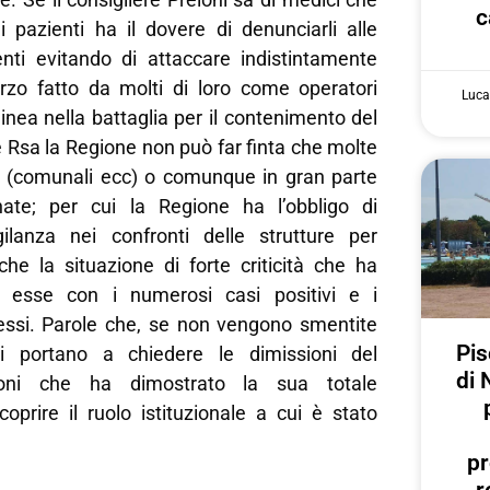
c
i pazienti ha il dovere di denunciarli alle
nti evitando di attaccare indistintamente
forzo fatto da molti di loro come operatori
Luca
linea nella battaglia per il contenimento del
e Rsa la Regione non può far finta che molte
 (comunali ecc) o comunque in gran parte
ate; per cui la Regione ha l’obbligo di
gilanza nei confronti delle strutture per
che la situazione di forte criticità che ha
i esse con i numerosi casi positivi e i
ssi. Parole che, se non vengono smentite
Pis
ci portano a chiedere le dimissioni del
di 
eioni che ha dimostrato la sua totale
icoprire il ruolo istituzionale a cui è stato
pr