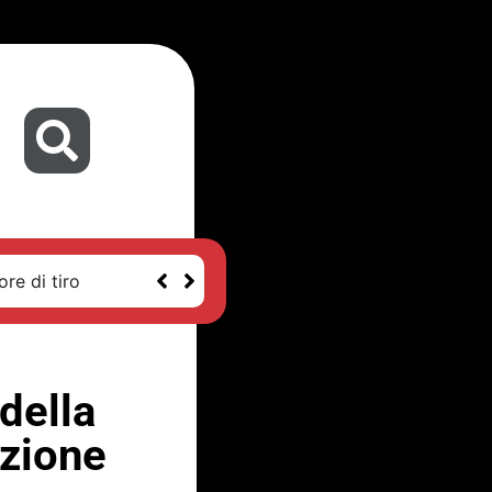
re di tiro
della
izione