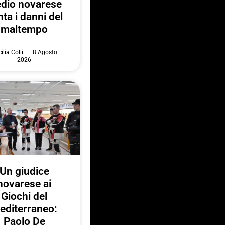
dio novarese
ta i danni del
maltempo
ilia Colli
8 Agosto
2026
Un giudice
novarese ai
Giochi del
editerraneo:
Paolo De