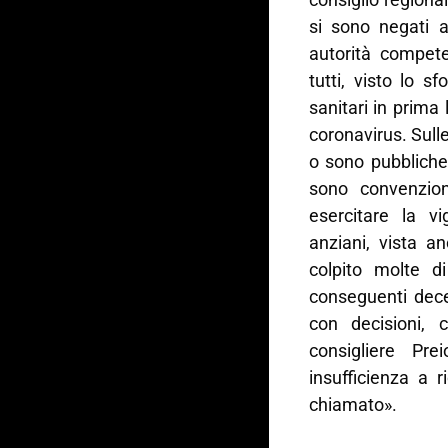
si sono negati a
autorità compete
tutti, visto lo s
sanitari in prima 
coronavirus. Sull
o sono pubbliche
sono convenzion
esercitare la vi
anziani, vista an
colpito molte d
conseguenti dece
con decisioni, 
consigliere Pr
insufficienza a r
chiamato».