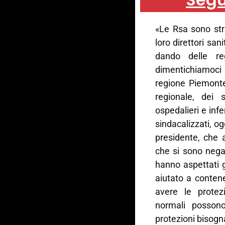
«Le Rsa sono str
loro direttori san
dando delle re
dimentichiamoci 
regione Piemonte
regionale, dei
ospedalieri e infe
sindacalizzati, og
presidente, che 
che si sono negat
hanno aspettati 
aiutato a conten
avere le protez
normali possono
protezioni bisogn