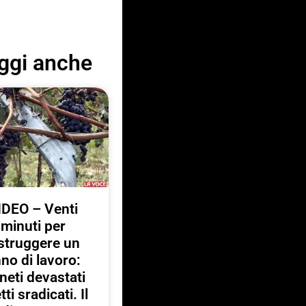
ggi anche
IDEO – Venti
minuti per
struggere un
no di lavoro:
neti devastati
tti sradicati. Il