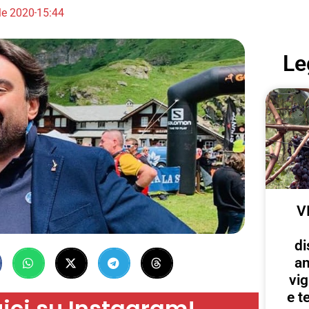
le 2020
15:44
Le
V
di
an
vig
e te
ici su Instagram!