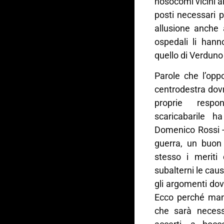
nosocomi vicini a
posti necessari 
allusione anche 
ospedali li hann
quello di Verduno
Parole che l’opp
centrodestra dov
proprie respon
scaricabarile h
Domenico Rossi -
guerra, un buon
stesso i meriti 
subalterni le caus
gli argomenti do
Ecco perché man
che sarà necess