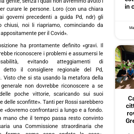
lla gente, senza i quali non avremmo avuto i
in 
per curare le persone. Loro (con una chiara
ai governi precedenti a guida Pd, ndr) gli
o chiusi, noi li riapriamo, cominciando da
Ma
 appositamente per il Covid».
osizione ha prontamente definito «gravi. Il
rebbe riconoscere i problemi e assumersi le
sabilità, evitando atteggiamenti di
a detto il consigliere regionale del Pd,
. Visto che si sta usando la metafora della
 generale non dovrebbe riconoscere a se
delle poche vittorie, scaricando sui suoi
Ca
e delle sconfitte». Tanti per Rossi sarebbero
ci
ve «dovremo confrontarci a lungo e a fondo.
ro
 mano che il tempo passa resto convinto
Gr
aria una Commissione straordinaria che