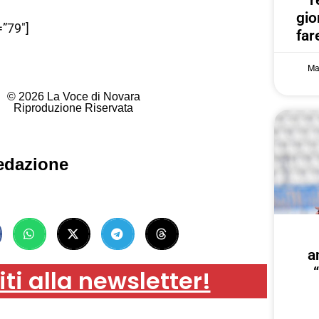
r
gi
”79″]
far
Ma
© 2026 La Voce di Novara
Riproduzione Riservata
edazione
a
iti alla newsletter!