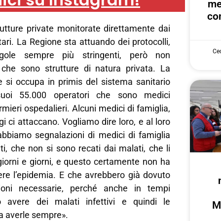
me
con
utture private monitorate direttamente dai
itari. La Regione sta attuando dei protocolli,
Cec
gole sempre più stringenti, però non
che sono strutture di natura privata. La
 si occupa in primis del sistema sanitario
 suoi 55.000 operatori che sono medici
rmieri ospedalieri. Alcuni medici di famiglia,
gi ci attaccano. Vogliamo dire loro, e al loro
abbiamo segnalazioni di medici di famiglia
i, che non si sono recati dai malati, che li
giorni e giorni, e questo certamente non ha
ere l’epidemia. E che avrebbero già dovuto
ioni necessarie, perché anche in tempi
 avere dei malati infettivi e quindi le
M
a averle sempre».