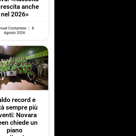
crescita anche
nel 2026»
nuel Contartese
8
Agosto 2026
ldo record e
ttà sempre più
venti: Novara
een chiede un
piano