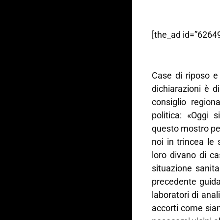
[the_ad id=”62649
Case di riposo e 
dichiarazioni è d
consiglio region
politica: «Oggi
questo mostro per
noi in trincea l
loro divano di ca
situazione sanitar
precedente guida
laboratori di ana
accorti come siano