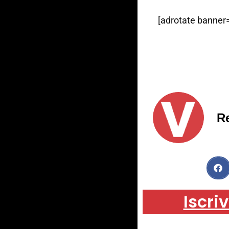
[adrotate banner=
R
Iscriv