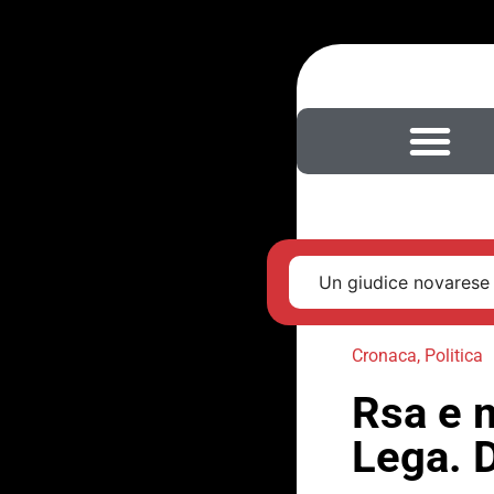
Un giudice novarese 
Cronaca
,
Politica
Rsa e m
Lega. D