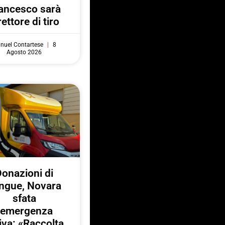
ancesco sarà
rettore di tiro
nuel Contartese
8
Agosto 2026
onazioni di
ngue, Novara
sfata
l’emergenza
iva: «Raccolta