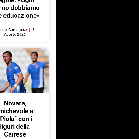
egole: «Ogni
orno dobbiamo
e educazione»
nuel Contartese
8
Agosto 2026
Novara,
michevole al
“Piola” con i
liguri della
Cairese