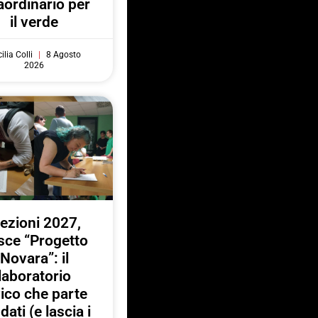
aordinario per
il verde
ilia Colli
8 Agosto
2026
lezioni 2027,
sce “Progetto
Novara”: il
laboratorio
vico che parte
 dati (e lascia i