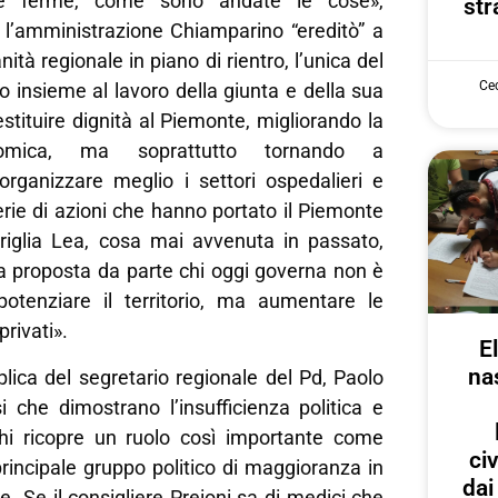
ce ferme, come sono andate le cose»,
str
l’amministrazione Chiamparino “ereditò” a
ità regionale in piano di rientro, l’unica del
Cec
to insieme al lavoro della giunta e della sua
tituire dignità al Piemonte, migliorando la
nomica, ma soprattutto tornando a
ganizzare meglio i settori ospedalieri e
serie di azioni che hanno portato il Piemonte
griglia Lea, cosa mai avvenuta in passato,
 proposta da parte chi oggi governa non è
potenziare il territorio, ma aumentare le
privati».
E
na
lica del segretario regionale del Pd, Paolo
i che dimostrano l’insufficienza politica e
 chi ricopre un ruolo così importante come
ci
rincipale gruppo politico di maggioranza in
dai
e. Se il consigliere Preioni sa di medici che