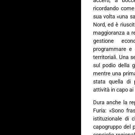
accerti, a boc
ricordando come 
sua volta «una san
Nord, ed è riusci
maggioranza a res
gestione eco
programmare e or
territoriali. Una 
sul podio della 
mentre una prima
stata quella di 
attività in capo ai 
Dura anche la rep
Furia: «Sono fras
istituzionale di
capogruppo del p
consiglio regional