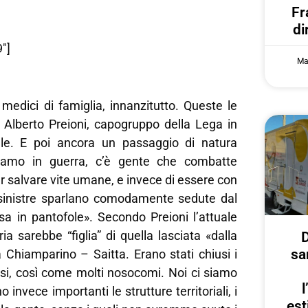
Fr
di
″]
Ma
medici di famiglia, innanzitutto. Queste le
i Alberto Preioni, capogruppo della Lega in
ale. E poi ancora un passaggio di natura
 siamo in guerra, c’è gente che combatte
 salvare vite umane, e invece di essere con
e sinistre sparlano comodamente sedute dal
sa in pantofole». Secondo Preioni l’attuale
ia sarebbe “figlia” di quella lasciata «dalla
D
sa
 Chiamparino – Saitta. Erano stati chiusi i
lisi, così come molti nosocomi. Noi ci siamo
 invece importanti le strutture territoriali, i
est