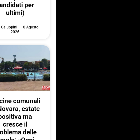
andidati per
ultimi)
 Galuppini
8 Agosto
2026
cine comunali
Novara, estate
positiva ma
cresce il
oblema delle