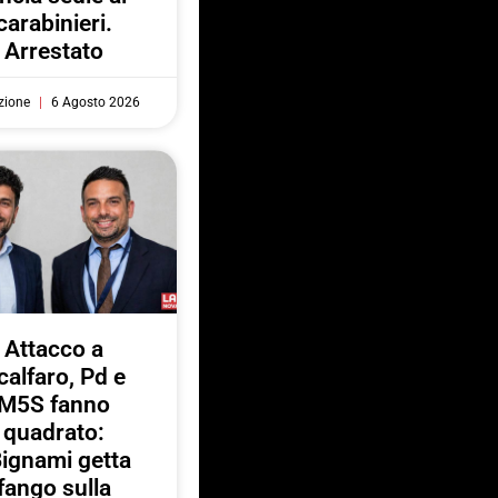
carabinieri.
Arrestato
zione
6 Agosto 2026
Attacco a
calfaro, Pd e
M5S fanno
quadrato:
ignami getta
fango sulla