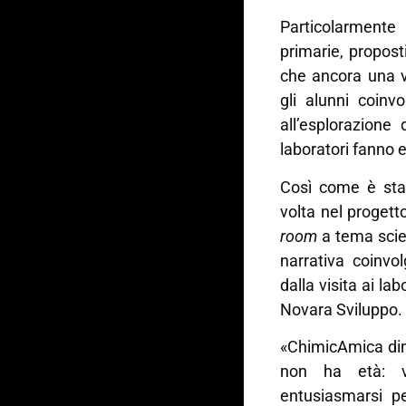
Particolarmente 
primarie, propost
che ancora una v
gli alunni coinv
all’esplorazione
laboratori fanno
Così come è stat
volta nel progett
room
a tema scien
narrativa coinvo
dalla visita ai la
Novara Sviluppo.
«ChimicAmica dimo
non ha età: v
entusiasmarsi pe