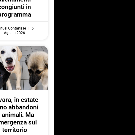
congiunti in
programma
nuel Contartese
6
Agosto 2026
ara, in estate
no abbandoni
i animali. Ma
emergenza sul
territorio