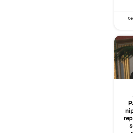
Cec
P
ni
rep
s