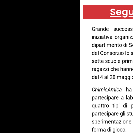
Segu
Grande succes
iniziativa organ
dipartimento di S
del Consorzio Ibis
sette scuole prim
ragazzi che hanno
dal 4 al 28 maggi
ChimicAmica
ha i
partecipare a labo
quattro tipi di 
partecipare gli st
sperimentazione 
forma di gioco.