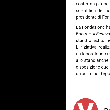
conferma più bell
scientifica del n
presidente di Fo
La Fondazione ha 
Boom – il Festiva
stand allestito n
L’iniziativa, real
un laboratorio cre
allo stand anche
disposizione due m
un pullmino d’epo