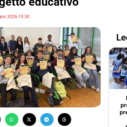
ogetto educativo
gno 2026
10:30
Le
pr
pr