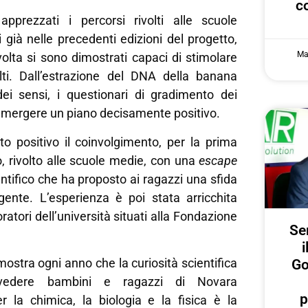
c
apprezzati i percorsi rivolti alle scuole
i già nelle precedenti edizioni del progetto,
Ma
olta si sono dimostrati capaci di stimolare
olti. Dall’estrazione del DNA della banana
 dei sensi, i questionari di gradimento dei
 emergere un piano decisamente positivo.
o positivo il coinvolgimento, per la prima
o, rivolto alle scuole medie, con una
escape
tifico che ha proposto ai ragazzi una sfida
lgente. L’esperienza è poi stata arricchita
boratori dell’università situati alla Fondazione
Ser
i
stra ogni anno che la curiosità scientifica
Go
edere bambini e ragazzi di Novara
p
r la chimica, la biologia e la fisica è la