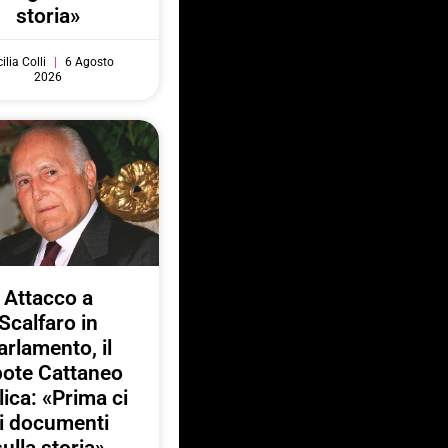
storia»
ilia Colli
6 Agosto
2026
Attacco a
Scalfaro in
arlamento, il
pote Cattaneo
lica: «Prima ci
i documenti