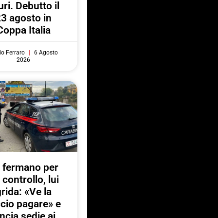
uri. Debutto il
3 agosto in
Coppa Italia
do Ferraro
6 Agosto
2026
 fermano per
 controllo, lui
rida: «Ve la
ccio pagare» e
ancia sedie ai