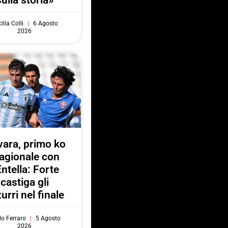
sulla storia»
ilia Colli
6 Agosto
2026
ara, primo ko
agionale con
Entella: Forte
castiga gli
urri nel finale
do Ferraro
5 Agosto
2026