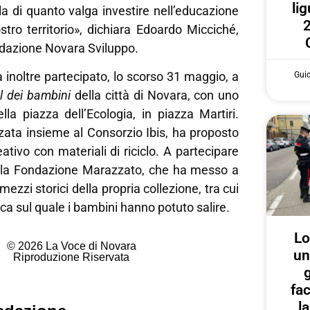
lig
a di quanto valga investire nell’educazione
2
ostro territorio», dichiara Edoardo Micciché,
ndazione Novara Sviluppo.
inoltre partecipato, lo scorso 31 maggio, a
Gui
l dei bambini
della città di Novara, con uno
ella piazza dell’Ecologia, in piazza Martiri.
izzata insieme al Consorzio Ibis, ha proposto
ativo con materiali di riciclo. A partecipare
 la Fondazione Marazzato, che ha messo a
ezzi storici della propria collezione, tra cui
ca sul quale i bambini hanno potuto salire.
Lo
© 2026 La Voce di Novara
un
Riproduzione Riservata
g
fa
l