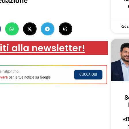
edazione
Reda
iti alla newsletter!
S
«B