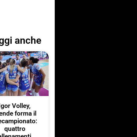
ggi anche
Igor Volley,
ende forma il
ecampionato:
quattro
allenamenti