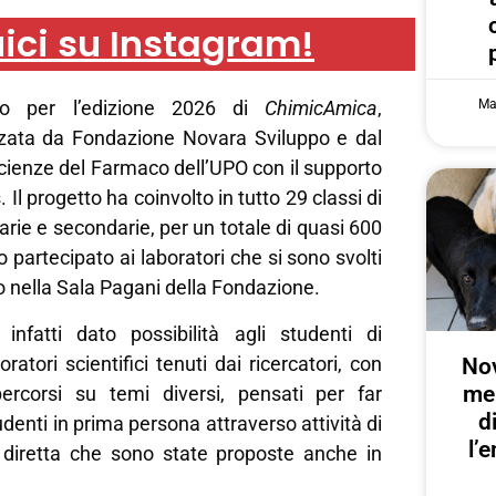
ici su Instagram!
Ma
so per l’edizione 2026 di
ChimicAmica
,
izzata da Fondazione Novara Sviluppo e dal
cienze del Farmaco dell’UPO con il supporto
. Il progetto ha coinvolto in tutto 29 classi di
arie e secondarie, per un totale di quasi 600
 partecipato ai laboratori che si sono svolti
o nella Sala Pagani della Fondazione.
nfatti dato possibilità agli studenti di
ratori scientifici tenuti dai ricercatori, con
Nov
me
percorsi su temi diversi, pensati per far
d
udenti in prima persona attraverso attività di
l’
diretta che sono state proposte anche in