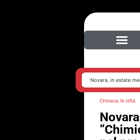
Novara, in estate men
Cronaca
,
In città
Novara
“Chimi