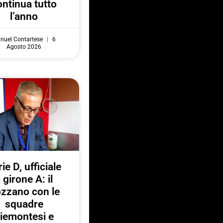
ontinua tutto
l’anno
nuel Contartese
6
Agosto 2026
ie D, ufficiale
l girone A: il
zzano con le
squadre
iemontesi e