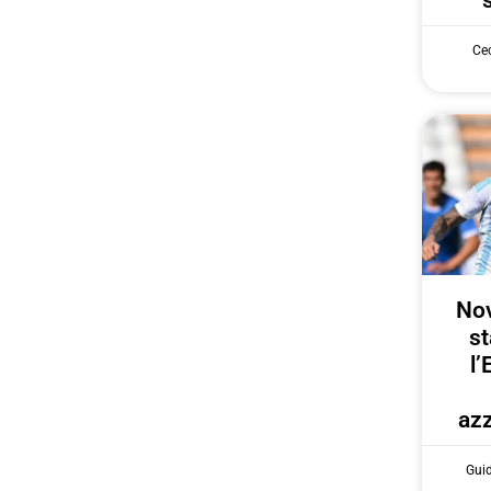
Cec
Nov
st
l’
azz
Gui