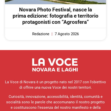
Novara Photo Festival, nasce la
prima edizione: fotografia e territorio
protagonisti con “Agrosfera”
Redazione
7 Agosto 2026
La Voce di Novara è un progetto nato nel 2017 con l’obiettivo
di offrire una nuova Voce dei nostri territori.
Curiosità, innovazione, accessibilità, identità, comunità e
socialità sono le parole che accomunano il nostro progetto
e costituiscono l’essenza del nostro manifesto e della