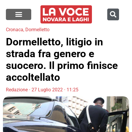
Cronaca
,
Dormelletto
Dormelletto, litigio in
strada fra genero e
suocero. Il primo finisce
accoltellato
Redazione
27 Luglio 2022
11:25