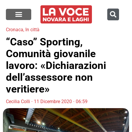
Cronaca
,
In città
“Caso” Sporting,
Comunità giovanile
lavoro: «Dichiarazioni
dell’assessore non
veritiere»
Cecilia Colli
11 Dicembre 2020
06:59