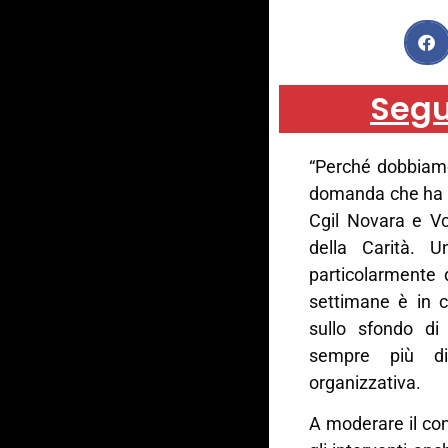
Segu
“Perché dobbiamo
domanda che ha p
Cgil Novara e Vc
della Carità. 
particolarmente 
settimane è in c
sullo sfondo di 
sempre più dif
organizzativa.
A moderare il con