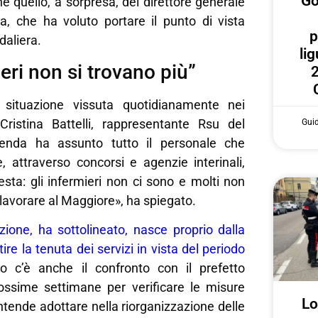
Go
he quello, a sorpresa, del direttore generale
a, che ha voluto portare il punto di vista
p
daliera.
lig
ieri non si trovano più”
2
 situazione vissuta quotidianamente nei
Cristina Battelli, rappresentante Rsu del
Gui
ienda ha assunto tutto il personale che
 attraverso concorsi e agenzie interinali,
sta: gli infermieri non ci sono e molti non
 lavorare al Maggiore», ha spiegato.
zione, ha sottolineato, nasce proprio dalla
ntire la tenuta dei servizi in vista del periodo
lo c’è anche il confronto con il prefetto
rossime settimane per verificare le misure
Lo
intende adottare nella riorganizzazione delle