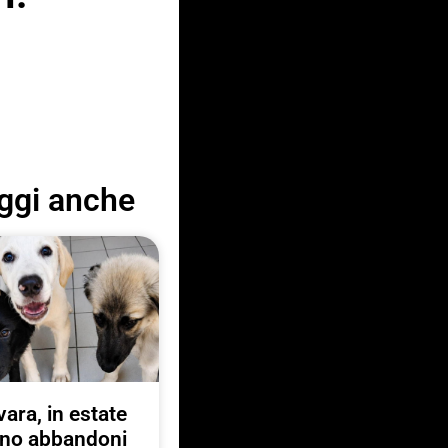
ggi anche
ara, in estate
no abbandoni