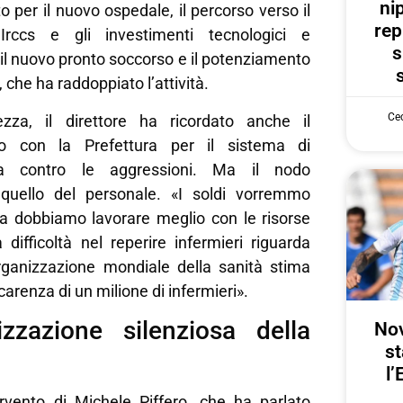
ni
o per il nuovo ospedale, il percorso verso il
rep
Irccs e gli investimenti tecnologici e
s
ui il nuovo pronto soccorso e il potenziamento
, che ha raddoppiato l’attività.
Cec
zza, il direttore ha ricordato anche il
ato con la Prefettura per il sistema di
nza contro le aggressioni. Ma il nodo
 quello del personale. «I soldi vorremmo
ma dobbiamo lavorare meglio con le risorse
difficoltà nel reperire infermieri riguarda
Organizzazione mondiale della sanità stima
carenza di un milione di infermieri».
izzazione silenziosa della
Nov
st
l’
ervento di Michele Piffero, che ha parlato