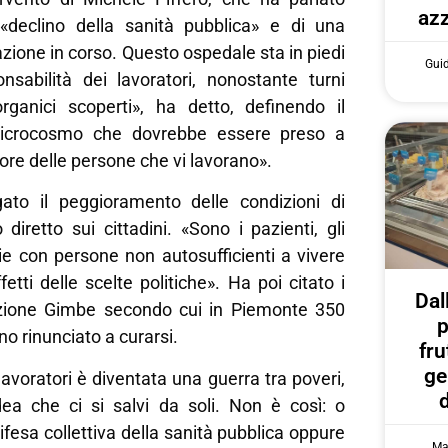
azz
«declino della sanità pubblica» e di una
azione in corso. Questo ospedale sta in piedi
Gui
onsabilità dei lavoratori, nonostante turni
ganici scoperti», ha detto, definendo il
icrocosmo che dovrebbe essere preso a
lore delle persone che vi lavorano».
gato il peggioramento delle condizioni di
 diretto sui cittadini. «Sono i pazienti, gli
lie con persone non autosufficienti a vivere
fetti delle scelte politiche». Ha poi citato i
Dal
azione Gimbe secondo cui in Piemonte 350
p
o rinunciato a curarsi.
fru
ge
lavoratori è diventata una guerra tra poveri,
idea che ci si salvi da soli. Non è così: o
fesa collettiva della sanità pubblica oppure
Ma