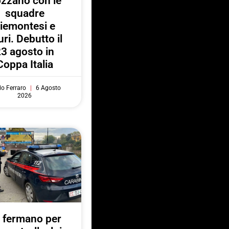
zzano con le
squadre
iemontesi e
uri. Debutto il
3 agosto in
Coppa Italia
do Ferraro
6 Agosto
2026
 fermano per