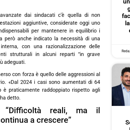
un
g
 avanzate dai sindacati c’è quella di non
fa
l
estazioni aggiuntive, considerate oggi uno
ndispensabili per mantenere in equilibrio i
 ha però anche indicato la necessità di una
 interna, con una razionalizzazione delle
Reda
nti strutturali in alcuni reparti “in grave
più adeguati.
rso con forza è quello delle aggressioni al
rio. «Dal 2024 i casi sono aumentati di 64
o è praticamente raddoppiato rispetto agli
 ha detto.
 “Difficoltà reali, ma il
ontinua a crescere”
S