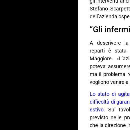
gli interventi anc
Stefano Scarpett
dell’azienda ospe
“Gli inferm
A descrivere la
reparti è stata 
Maggiore. «L’az
poteva assumere,
ma il problema re
vogliono venire a
Lo stato di agita
difficoltà di gara
estivo
. Sul tavo
previsto nelle p
che la direzione 