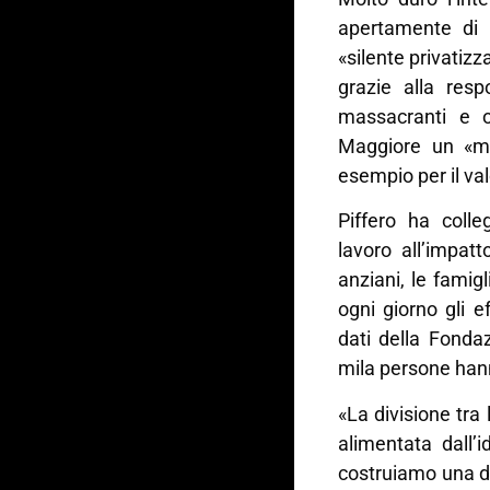
apertamente di 
«silente privatizz
grazie alla resp
massacranti e or
Maggiore un «m
esempio per il va
Piffero ha colle
lavoro all’impatto
anziani, le famig
ogni giorno gli ef
dati della Fond
mila persone hann
«La divisione tra 
alimentata dall’
costruiamo una di