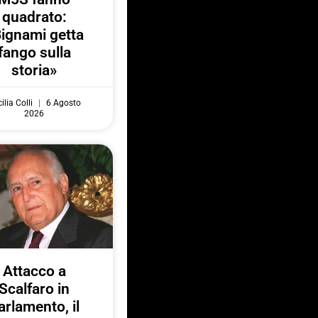
quadrato:
ignami getta
fango sulla
storia»
ilia Colli
6 Agosto
2026
Attacco a
Scalfaro in
arlamento, il