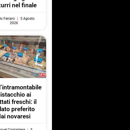
urri nel finale
do Ferraro
5 Agosto
2026
l’intramontabile
istacchio ai
ttati freschi: il
lato preferito
dai novaresi
nuel Contartese
5