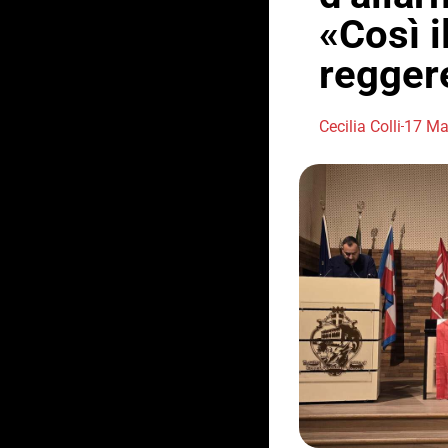
«Così i
regger
Cecilia Colli
17 Ma