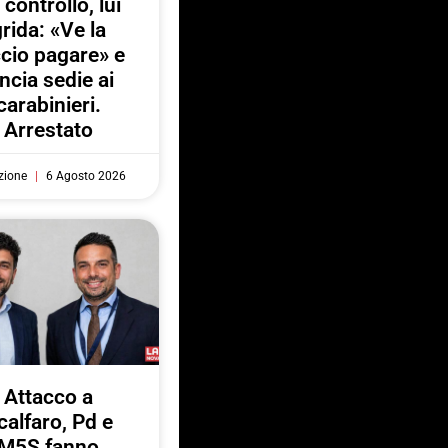
 controllo, lui
rida: «Ve la
ccio pagare» e
ancia sedie ai
carabinieri.
Arrestato
zione
6 Agosto 2026
Attacco a
calfaro, Pd e
M5S fanno