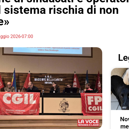
l sistema rischia di non
e»
ggio 2026
07:00
Le
Nov
me