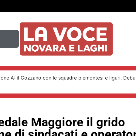
 girone A: il Gozzano con le squadre piemontesi e liguri. Debu
edale Maggiore il grido
me di sindacati e operator