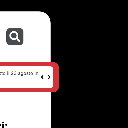
tto il 23 agosto in
i: