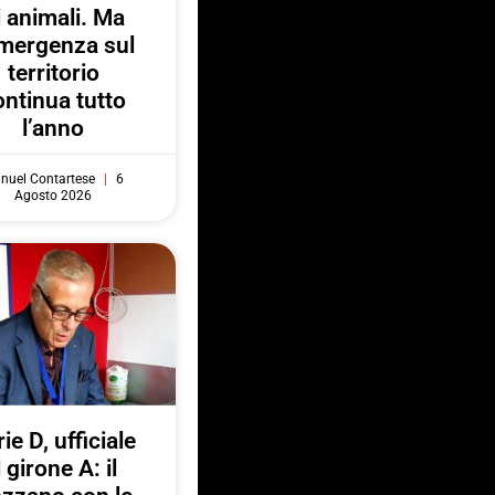
i animali. Ma
emergenza sul
territorio
ontinua tutto
l’anno
nuel Contartese
6
Agosto 2026
ie D, ufficiale
l girone A: il