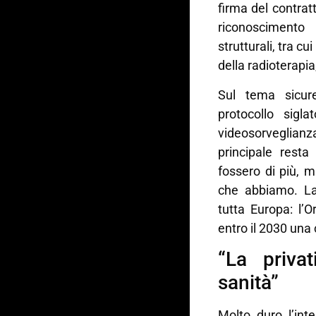
firma del contratt
riconoscimento 
strutturali, tra c
della radioterapia
Sul tema sicure
protocollo sigl
videosorveglia
principale resta
fossero di più, 
che abbiamo. La 
tutta Europa: l’
entro il 2030 una 
“La privat
sanità”
Molto duro l’int