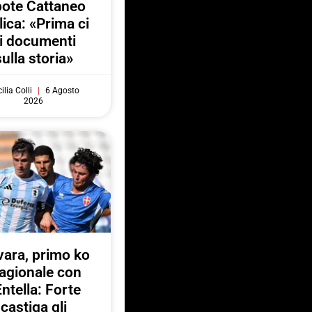
pote Cattaneo
lica: «Prima ci
i documenti
sulla storia»
ilia Colli
6 Agosto
2026
ara, primo ko
agionale con
Entella: Forte
castiga gli