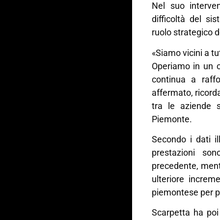
Nel suo interve
difficoltà del si
ruolo strategico 
«Siamo vicini a tu
Operiamo in un c
continua a raffo
affermato, ricor
tra le aziende s
Piemonte.
Secondo i dati il
prestazioni so
precedente, ment
ulteriore incre
piemontese per p
Scarpetta ha poi 