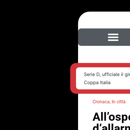
Serie D, ufficiale il
Coppa Italia
Cronaca
,
In città
All’osp
d’allar