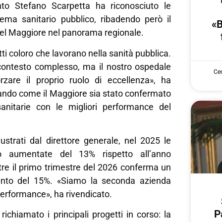
nto Stefano Scarpetta ha riconosciuto le
stema sanitario pubblico, ribadendo però il
«B
del Maggiore nel panorama regionale.
tti coloro che lavorano nella sanità pubblica.
ontesto complesso, ma il nostro ospedale
Cec
rzare il proprio ruolo di eccellenza», ha
dando come il Maggiore sia stato confermato
anitarie con le migliori performance del
lustrati dal direttore generale, nel 2025 le
no aumentate del 13% rispetto all’anno
re il primo trimestre del 2026 conferma un
mento del 15%. «Siamo la seconda azienda
erformance», ha rivendicato.
P
richiamato i principali progetti in corso: la