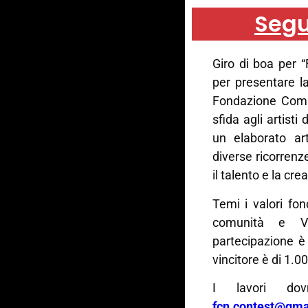
Segu
Giro di boa per “
per presentare l
Fondazione Comu
sfida agli artisti 
un elaborato art
diverse ricorren
il talento e la cr
Temi i valori fon
comunità e Val
partecipazione è 
vincitore è di 1.0
I lavori dovr
fcn.contest@gma