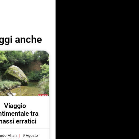
ggi anche
Viaggio
ntimentale tra
massi erratici
ardo Milan
9 Agosto