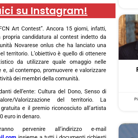
ici su Instagram!
FCN Art Contest”. Ancora 15 giorni, infatti,
a propria candidatura al contest indetto da
nità Novarese onlus che ha lanciato una
del territorio. L’obiettivo è quello di ottenere
istico da utilizzare quale omaggio nelle
ze e, al contempo, promuovere e valorizzare
eatività dei membri della comunità.
danti dell’ente: Cultura del Dono, Senso di
ore/Valorizzazione del territorio. La
Pi
gratuita e il premio riconosciuto all’artista
00 euro in denaro.
anno pervenire all’indirizzo e-mail
il.com
insieme a tutti i documenti richiesti