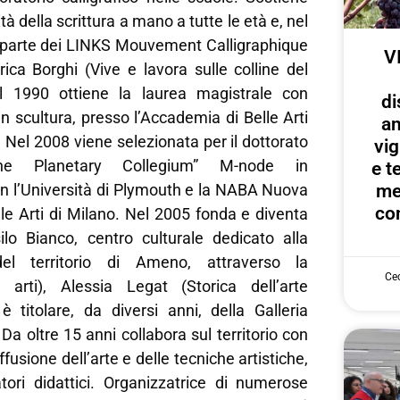
tà della scrittura a mano a tutte le età e, nel
r parte dei LINKS Mouvement Calligraphique
V
ica Borghi (Vive e lavora sulle colline del
l 1990 ottiene la laurea magistrale con
di
in scultura, presso l’Accademia di Belle Arti
an
. Nel 2008 viene selezionata per il dottorato
vig
he Planetary Collegium” M-node in
e te
on l’Università di Plymouth e la NABA Nuova
me
con
le Arti di Milano. Nel 2005 fonda e diventa
ilo Bianco, centro culturale dedicato alla
del territorio di Ameno, attraverso la
Cec
 arti), Alessia Legat (Storica dell’arte
 titolare, da diversi anni, della Galleria
Da oltre 15 anni collabora sul territorio con
iffusione dell’arte e delle tecniche artistiche,
atori didattici. Organizzatrice di numerose