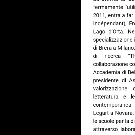
fermamente l’utili
2011, entra a fa
Indépendant), Enr
Lago d’Orta. Ne
specializzazione 
di Brera a Milano
di ricerca “T
collaborazione c
Accademia di Bel
presidente di As
valorizzazione 
letteratura e le
contemporanea, è
Legart a Novara. 
le scuole per la d
attraverso labor