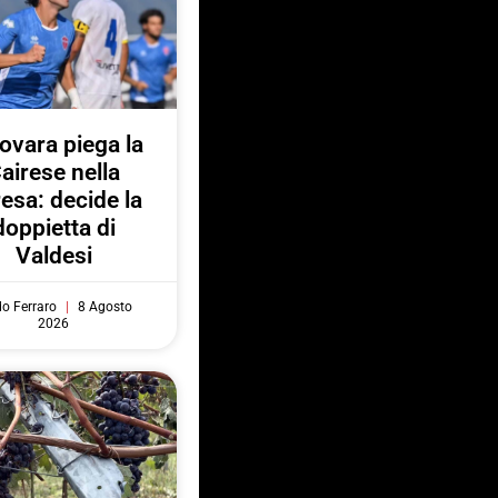
Novara piega la
airese nella
resa: decide la
doppietta di
Valdesi
do Ferraro
8 Agosto
2026