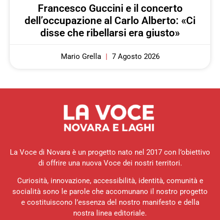
Francesco Guccini e il concerto
dell’occupazione al Carlo Alberto: «Ci
disse che ribellarsi era giusto»
Mario Grella
7 Agosto 2026
La Voce di Novara è un progetto nato nel 2017 con l’obiettivo
di offrire una nuova Voce dei nostri territori.
Curiosità, innovazione, accessibilità, identità, comunità e
socialità sono le parole che accomunano il nostro progetto
e costituiscono l’essenza del nostro manifesto e della
nostra linea editoriale.