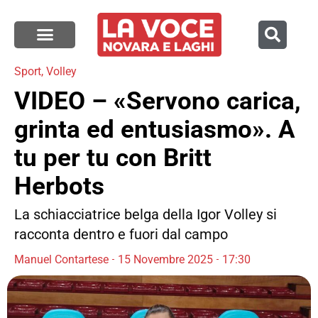
Sport
,
Volley
VIDEO – «Servono carica,
grinta ed entusiasmo». A
tu per tu con Britt
Herbots
La schiacciatrice belga della Igor Volley si
racconta dentro e fuori dal campo
Manuel Contartese
15 Novembre 2025
17:30