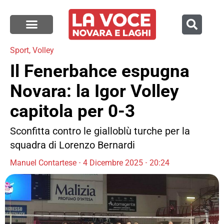
Sport
,
Volley
Il Fenerbahce espugna
Novara: la Igor Volley
capitola per 0-3
Sconfitta contro le gialloblù turche per la
squadra di Lorenzo Bernardi
Manuel Contartese
4 Dicembre 2025
20:24