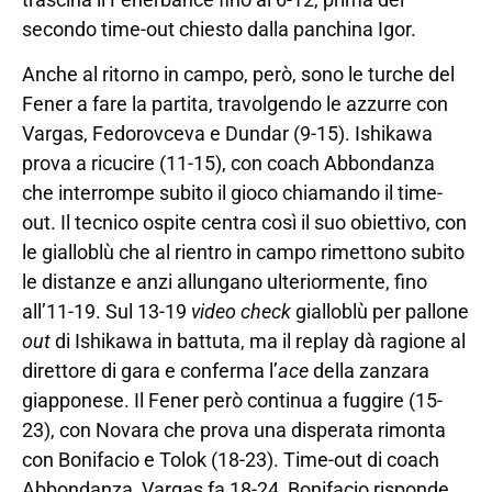
secondo time-out chiesto dalla panchina Igor.
Anche al ritorno in campo, però, sono le turche del
Fener a fare la partita, travolgendo le azzurre con
Vargas, Fedorovceva e Dundar (9-15). Ishikawa
prova a ricucire (11-15), con coach Abbondanza
che interrompe subito il gioco chiamando il time-
out. Il tecnico ospite centra così il suo obiettivo, con
le gialloblù che al rientro in campo rimettono subito
le distanze e anzi allungano ulteriormente, fino
all’11-19. Sul 13-19
video check
gialloblù per pallone
out
di Ishikawa in battuta, ma il replay dà ragione al
direttore di gara e conferma l’
ace
della zanzara
giapponese. Il Fener però continua a fuggire (15-
23), con Novara che prova una disperata rimonta
con Bonifacio e Tolok (18-23). Time-out di coach
Abbondanza, Vargas fa 18-24, Bonifacio risponde