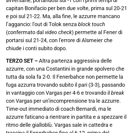
avversarie, portandosi sul -1 con i primi tempi di
capitan Bonifacio per ben due volte, prima sul 20-21
e poi sul 21-22. Ma, alla fine, le azzurre mancano
l’aggancio: l’out di Tolok senza
block touch
(confermato dal
video check
) permette al Fener di
portarsi sul 21-24, con l’errore di Alsmeier che
chiude i conti subito dopo.
TERZO SET –
Altra partenza aggressiva delle
azzurre, con una Costantini in grande spolvero che
tutta da sola fa 2-0. Il Fenerbahce non permette la
fuga azzurra trovando subito il pari (3-3), passando
in vantaggio con Vargas per 4-6 e trovando il
break
con Vargas per un’incomprensione tra le azzurre.
Time-out immediato di coach Bernardi, ma le
azzurre faticano a rientrare in partita e a spezzare il
ritmo delle gialloblù. Vargas sale in cattedra e
trascina il Fenerbahce fino al 6-12, prima del