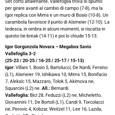
Set corto altalenante, Vallefoglia trova lo spunto
per girare avanti al cambio di campo (7-8), ma la
Igor replica con Mims e un muro di Bosio (10-8). Un
carambola favorisce il punto di Alsmeier (12-10). La
tedesca, in ombra in alcuni momenti, si riscatta in
questo tie-break (14-11) e poi lo chiude 15-13.
Igor Gorgonzola Novara – Megabox Savio
Vallefoglia 3-2
(25-23 / 20-25 / 16-25 / 25-17 / 15-13)
Igor:
Villani 1, Bosio 5, Bartolucci, De Nardi, Fersino
(L1), Alsmeier 19, Ishikawa 10, Mims 15, Bonifacio
7, Aleksic 15, Mazzaro, Tolok 5, Akimova ne,
Squarcini (L2) ne.
All.:
Bernardi.
Vallefoglia:
Bici 28, Feduzzi (L2) ne, Micheletto,
Giovannini 11, De Bortoli (L1), Candi 9, Torcolacci
ne, Perovic 4, Kobzar, Weitzel 11, Lee 16, Lazda,