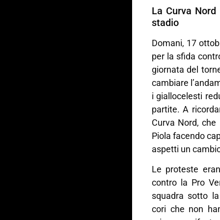
La Curva Nord p
stadio
Domani, 17 ottobr
per la sfida contro
giornata del tor
cambiare l’andam
i giallocelesti re
partite. A ricord
Curva Nord, che 
Piola facendo cap
aspetti un cambio
Le proteste eran
contro la Pro Ver
squadra sotto l
cori che non han