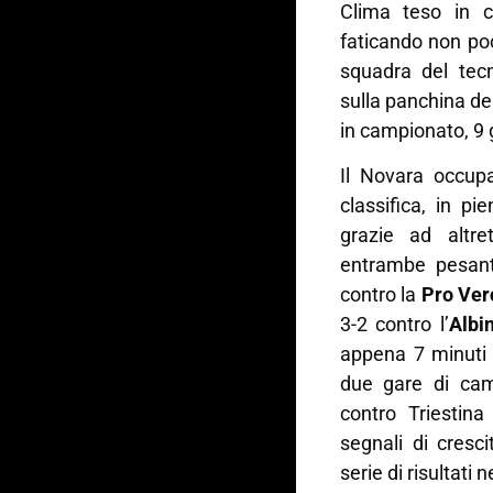
Clima teso in c
faticando non po
squadra del tec
sulla panchina de
in campionato, 9 g
Il Novara occup
classifica, in p
grazie ad altre
entrambe pesanti
contro la
Pro Verc
3-2 contro l’
Albi
appena 7 minuti e
due gare di cam
contro Triestin
segnali di cresc
serie di risultati n