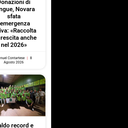
onazioni di
ngue, Novara
sfata
l’emergenza
iva: «Raccolta
crescita anche
nel 2026»
nuel Contartese
8
Agosto 2026
ldo record e