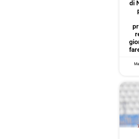
di 
pr
r
gi
far
Ma