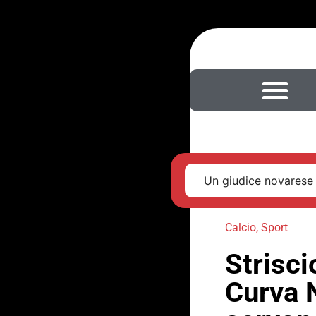
Un giudice novarese 
Calcio
,
Sport
Strisci
Curva N