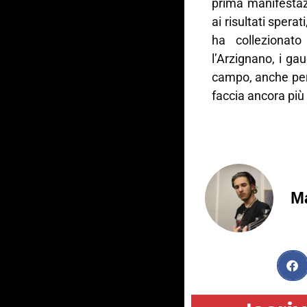
prima manifestaz
ai risultati spera
ha collezionat
l’Arzignano, i ga
campo, anche per e
faccia ancora più
M