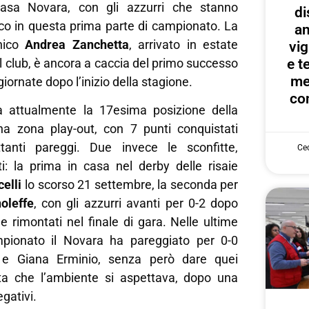
asa Novara, con gli azzurri che stanno
di
co in questa prima parte di campionato. La
an
nico
Andrea Zanchetta
, arrivato in estate
vig
l club, è ancora a caccia del primo successo
e te
me
iornate dopo l’inizio della stagione.
con
a attualmente la 17esima posizione della
iena zona play-out, con 7 punti conquistati
ttanti pareggi. Due invece le sconfitte,
Cec
: la prima in casa nel derby delle risaie
elli
lo scorso 21 settembre, la seconda per
noleffe
, con gli azzurri avanti per 0-2 dopo
 rimontati nel finale di gara. Nelle ultime
pionato il Novara ha pareggiato per 0-0
a e Giana Erminio, senza però dare quei
ita che l’ambiente si aspettava, dopo una
egativi.