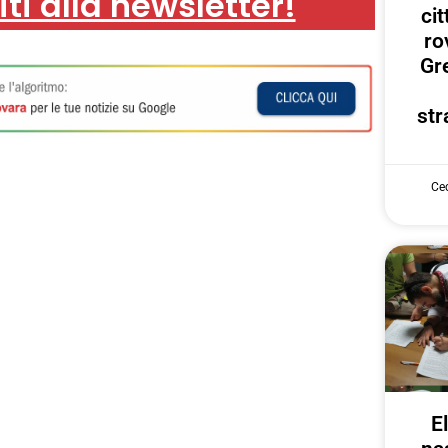
iti alla newsletter!
ci
ro
Gr
str
Cec
E