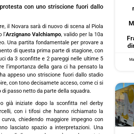
rotesta con uno striscione fuori dallo
M
e, il Novara sarà di nuovo di scena al Piola
 l’
Arzignano
Valchiampo
, valido per la 10a
Fr
neo. Una partita fondamentale per provare a
di
ento di questa prima parte di stagione, con
duci da 3 sconfitte e 2 pareggi nelle ultime 5
Ma
are l’importanza della gara ci ha pensato la
ha appeso uno striscione fuori dallo stadio
ire, con tono decisamete acceso, come ci si
 di passo netto da parte della squadra.
o già iniziate dopo la sconfitta nel derby
celli, con i tifosi che hanno richiamato la
a curva, chiedendo maggiore impegno con
no lasciato spazio a interpretazioni. Una