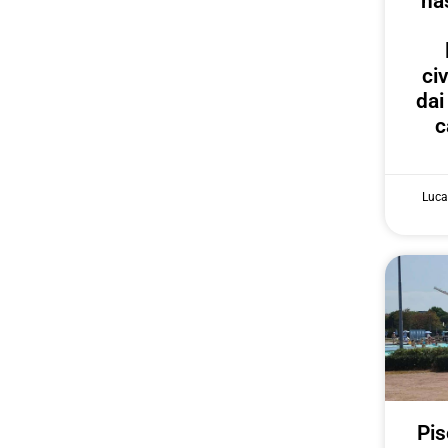
na
ci
dai
c
Luca
Pis