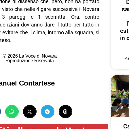
ione di dissenso che, però, non ha portato
D
sa
ti, visto che nelle 4 gare successive il Novara
o 3 pareggi e 1 sconfitta. Ora, contro
udenziani dovranno dare il tutto per tutto in
est
vitare che il clima, intorno alla squadra, si
in 
 teso.
© 2026 La Voce di Novara
Ma
Riproduzione Riservata
anuel Contartese
Ca