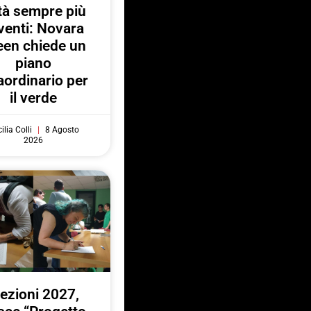
ttà sempre più
venti: Novara
een chiede un
piano
aordinario per
il verde
ilia Colli
8 Agosto
2026
lezioni 2027,