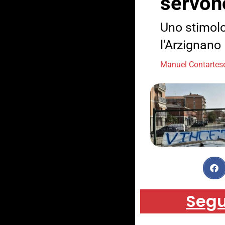
servono
Uno stimolo
l'Arzignano
Manuel Contartes
Segu