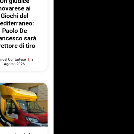
Un giudice
novarese ai
Giochi del
editerraneo:
Paolo De
ancesco sarà
rettore di tiro
nuel Contartese
8
Agosto 2026