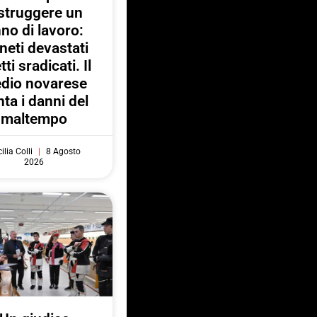
struggere un
no di lavoro:
neti devastati
tti sradicati. Il
dio novarese
ta i danni del
maltempo
ilia Colli
8 Agosto
2026