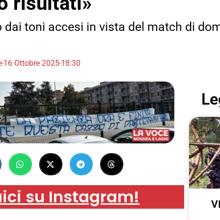
 risultati»
 dai toni accesi in vista del match di do
e
16 Ottobre 2025
18:30
Le
ici su Instagram!
V