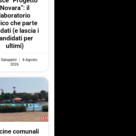
sce “Progetto
Novara”: il
laboratorio
vico che parte
 dati (e lascia i
andidati per
ultimi)
 Galuppini
8 Agosto
2026
cine comunali