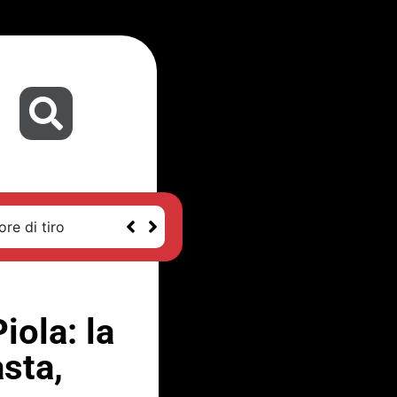
re di tiro
iola: la
sta,