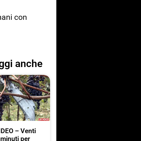
mani con
ggi anche
IDEO – Venti
minuti per