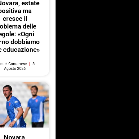
Novara, estate
positiva ma
cresce il
oblema delle
egole: «Ogni
orno dobbiamo
e educazione»
nuel Contartese
8
Agosto 2026
Novara,