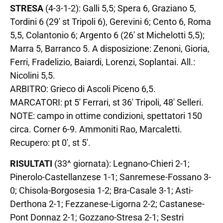
STRESA
(4-3-1-2): Galli 5,5; Spera 6, Graziano 5,
Tordini 6 (29′ st Tripoli 6), Gerevini 6; Cento 6, Roma
5,5, Colantonio 6; Argento 6 (26′ st Michelotti 5,5);
Marra 5, Barranco 5. A disposizione: Zenoni, Gioria,
Ferri, Fradelizio, Baiardi, Lorenzi, Soplantai. All.:
Nicolini 5,5.
ARBITRO: Grieco di Ascoli Piceno 6,5.
MARCATORI: pt 5′ Ferrari, st 36′ Tripoli, 48′ Selleri.
NOTE: campo in ottime condizioni, spettatori 150
circa. Corner 6-9. Ammoniti Rao, Marcaletti.
Recupero: pt 0′, st 5′.
RISULTATI
(33^ giornata): Legnano-Chieri 2-1;
Pinerolo-Castellanzese 1-1; Sanremese-Fossano 3-
0; Chisola-Borgosesia 1-2; Bra-Casale 3-1; Asti-
Derthona 2-1; Fezzanese-Ligorna 2-2; Castanese-
Pont Donnaz 2-1; Gozzano-Stresa 2-1; Sestri