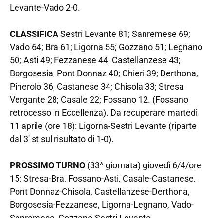
Levante-Vado 2-0.
CLASSIFICA
Sestri Levante 81; Sanremese 69;
Vado 64; Bra 61; Ligorna 55; Gozzano 51; Legnano
50; Asti 49; Fezzanese 44; Castellanzese 43;
Borgosesia, Pont Donnaz 40; Chieri 39; Derthona,
Pinerolo 36; Castanese 34; Chisola 33; Stresa
Vergante 28; Casale 22; Fossano 12. (Fossano
retrocesso in Eccellenza). Da recuperare martedì
11 aprile (ore 18): Ligorna-Sestri Levante (riparte
dal 3′ st sul risultato di 1-0).
PROSSIMO TURNO
(33^ giornata) giovedì 6/4/ore
15: Stresa-Bra, Fossano-Asti, Casale-Castanese,
Pont Donnaz-Chisola, Castellanzese-Derthona,
Borgosesia-Fezzanese, Ligorna-Legnano, Vado-
Sanremese, Gozzano-Sestri Levante,