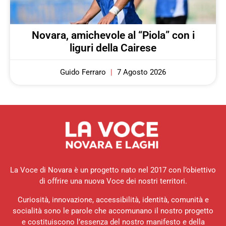
Novara, amichevole al “Piola” con i
liguri della Cairese
Guido Ferraro
7 Agosto 2026
La Voce di Novara è un progetto nato nel 2017 con l’obiettivo
di offrire una nuova Voce dei nostri territori.
Curiosità, innovazione, accessibilità, identità, comunità e
socialità sono le parole che accomunano il nostro progetto
e costituiscono l’essenza del nostro manifesto e della