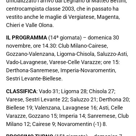
ufficializzato l’arrivo dal Legnano di Matteo Bettini,
centrocampista classe 2003, che in passato ha
vestito anche le maglie di Vergiatese, Magenta,
Chieri e Valle Olona.
IL PROGRAMMA
(14ª giornata) – domenica 30
novembre, ore 14.30: Club Milano-Cairese,
Gozzano-Valenzana, Ligorna-Chisola, Saluzzo-Asti,
Vado-Lavagnese, Varese-Celle Varazze; ore 15:
Derthona-Sanremese, Imperia-Novaromentin,
Sestri Levante-Biellese.
CLASSIFICA
: Vado 31; Ligorna 28; Chisola 27;
Varese, Sestri Levante 22; Saluzzo 21; Derthona 20;
Biellese 19; Valenzana, Lavagnese 16; Asti, Celle
Varazze, Gozzano 15; Imperia 14; Sanremese, Club
Milano 12; Cairese 9; Novaromentin (-1) 8.