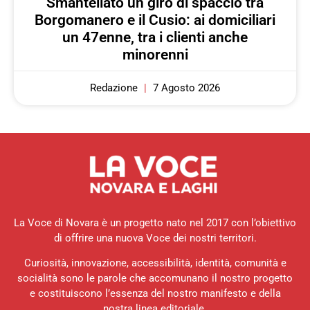
Smantellato un giro di spaccio tra
Borgomanero e il Cusio: ai domiciliari
un 47enne, tra i clienti anche
minorenni
Redazione
7 Agosto 2026
La Voce di Novara è un progetto nato nel 2017 con l’obiettivo
di offrire una nuova Voce dei nostri territori.
Curiosità, innovazione, accessibilità, identità, comunità e
socialità sono le parole che accomunano il nostro progetto
e costituiscono l’essenza del nostro manifesto e della
nostra linea editoriale.