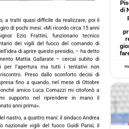
Pis
di 
 a tratti quasi difficile da realizzare, poi il
l giro di pochi mesi. «Mi ricordo circa 15 anni
pr
gnor Ezio Frattini, funzionario tecnico
r
ntario dei vigili del fuoco del comando di
gi
ll’idea di aprire questo presidio, – ha detto
far
mento Mattia Gallarate – cercai subito di
i per l’apertura ma tutti i tentativi non
Ma
riscontro. Preso dallo sconforto decisi di
presa fino a quando, nel mese di Ottobre
 nonché amico Luca Comazzi mi citofonò a
mi supporto nel riprendere in mano il
nato anni prima».
del nastro, a quattro mani: il sindaco Andrea
o nazionale vigili del fuoco Guidi Parisi, il