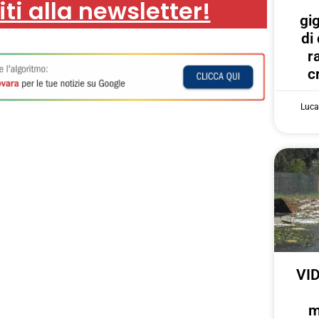
iti alla newsletter!
gi
di
r
c
Luca
VID
m