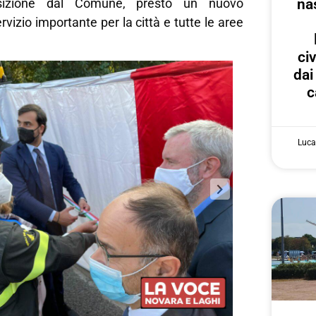
na
sizione dal Comune, presto un nuovo
vizio importante per la città e tutte le aree
ci
dai
c
Luca