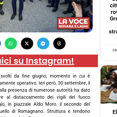
ci
ro
Gr
str
Cec
ici su Instagram!
 svolti da fine giugno, momento in cui è
amente operativo. Ieri però, 30 settembre, il
 alla presenza di numerose autorità ha dato
re al distaccamento dei vigili del fuoco
gio, in piazzale Aldo Moro, il secondo del
quello di Romagnano. Struttura e tendono
E