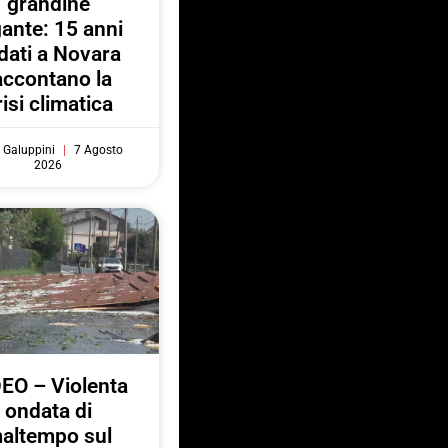
grandine
gante: 15 anni
 dati a Novara
accontano la
risi climatica
 Galuppini
7 Agosto
2026
EO – Violenta
ondata di
altempo sul