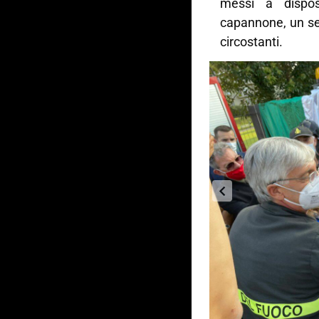
messi a dispo
capannone, un ser
circostanti.