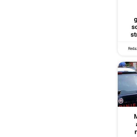
g
s
st
Reda