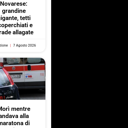
Novarese:
grandine
igante, tetti
coperchiati e
rade allagate
zione
7 Agosto 2026
Morì mentre
andava alla
maratona di