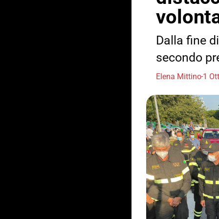
volonta
Dalla fine d
secondo pre
Elena Mittino
1 Ot