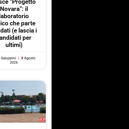
sce “Progetto
Novara”: il
laboratorio
vico che parte
 dati (e lascia i
andidati per
ultimi)
 Galuppini
8 Agosto
2026