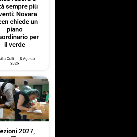
ttà sempre più
venti: Novara
een chiede un
piano
aordinario per
il verde
ilia Colli
8 Agosto
2026
lezioni 2027,