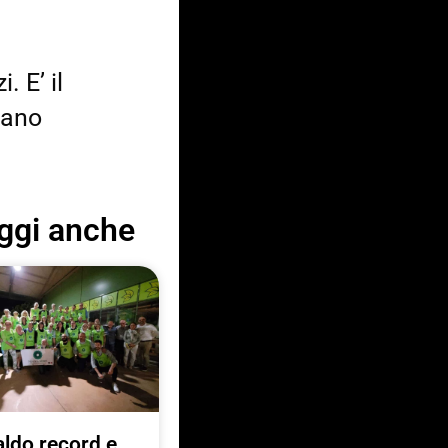
. E’ il
nano
ggi anche
ldo record e