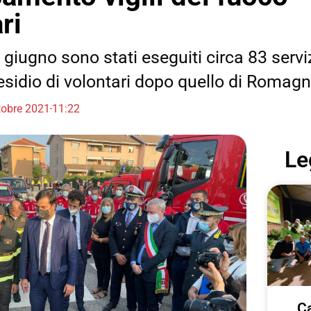
ri
i giugno sono stati eseguiti circa 83 servizi
sidio di volontari dopo quello di Romag
tobre 2021
11:22
Le
Ca