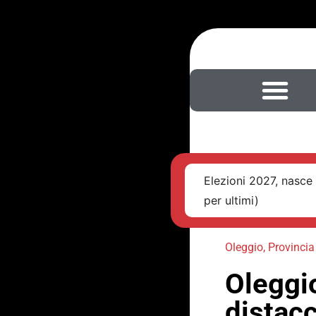
Elezioni 2027, nasce 
per ultimi)
Oleggio
,
Provincia
Oleggio
distacc