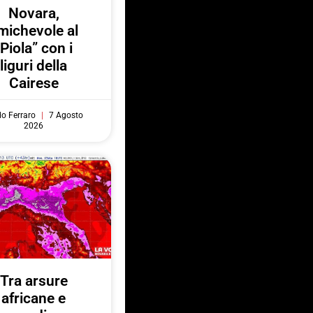
Novara,
michevole al
“Piola” con i
liguri della
Cairese
do Ferraro
7 Agosto
2026
Tra arsure
africane e