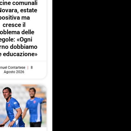
cine comunali
Novara, estate
positiva ma
cresce il
oblema delle
egole: «Ogni
orno dobbiamo
e educazione»
nuel Contartese
8
Agosto 2026