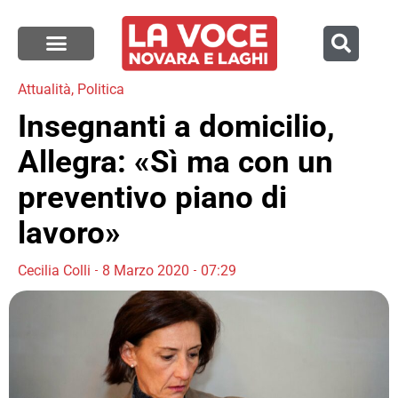
Attualità
,
Politica
Insegnanti a domicilio,
Allegra: «Sì ma con un
preventivo piano di
lavoro»
Cecilia Colli
8 Marzo 2020
07:29