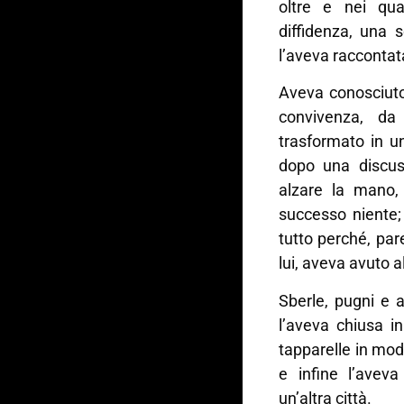
oltre e nei qua
diffidenza, una 
l’aveva raccontata
Aveva conosciuto
convivenza, da
trasformato in u
dopo una discuss
alzare la mano
successo niente; 
tutto perché, par
lui, aveva avuto al
Sberle, pugni e a
l’aveva chiusa i
tapparelle in mod
e infine l’aveva
un’altra città.