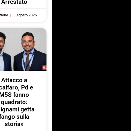
Arrestato
zione
6 Agosto 2026
Attacco a
calfaro, Pd e
M5S fanno
quadrato:
ignami getta
fango sulla
storia»