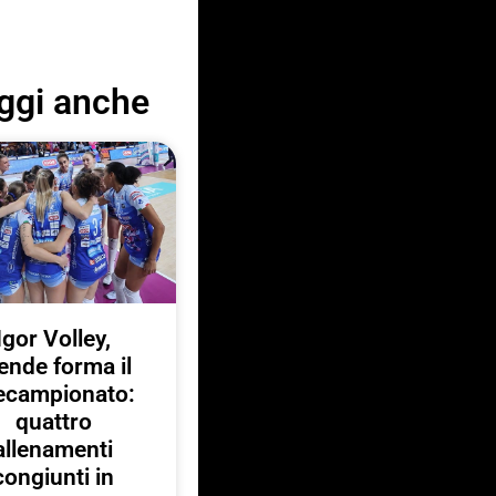
ggi anche
Igor Volley,
ende forma il
ecampionato:
quattro
allenamenti
congiunti in