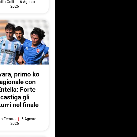
ilia Colli
6 Agosto
2026
ara, primo ko
agionale con
Entella: Forte
castiga gli
urri nel finale
do Ferraro
5 Agosto
2026