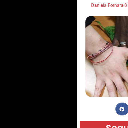
Daniela Fornara
8
Segu