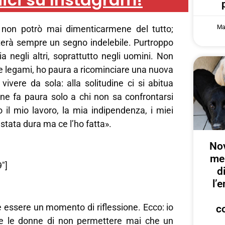
Ma
a non potrò mai dimenticarmene del tutto;
terà sempre un segno indelebile. Purtroppo
ia negli altri, soprattutto negli uomini. Non
re legami, ho paura a ricominciare una nuova
 vivere da sola: alla solitudine ci si abitua
ine fa paura solo a chi non sa confrontarsi
 il mio lavoro, la mia indipendenza, i miei
è stata dura ma ce l’ho fatta».
Nov
me
″]
d
l’
 essere un momento di riflessione. Ecco: io
c
tte le donne di non permettere mai che un