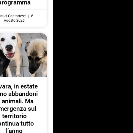
programma
nuel Contartese
6
Agosto 2026
ara, in estate
no abbandoni
i animali. Ma
emergenza sul
territorio
ontinua tutto
l’anno