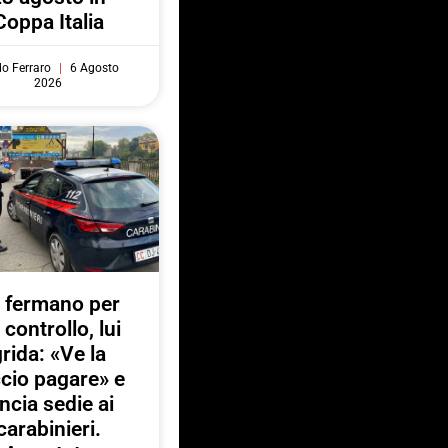
Coppa Italia
do Ferraro
6 Agosto
2026
 fermano per
 controllo, lui
rida: «Ve la
ccio pagare» e
ancia sedie ai
carabinieri.