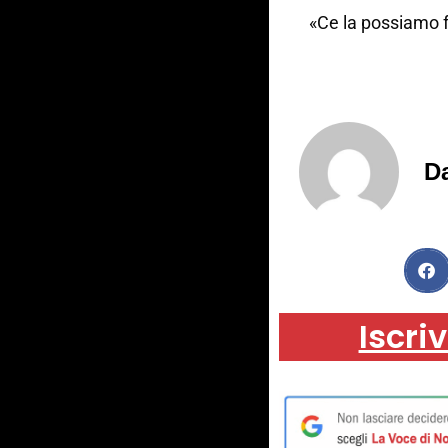
«Ce la possiamo f
Da
Iscriv