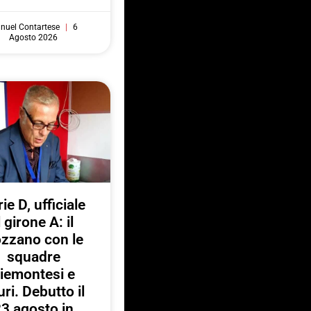
nuel Contartese
6
Agosto 2026
ie D, ufficiale
l girone A: il
zzano con le
squadre
iemontesi e
uri. Debutto il
3 agosto in