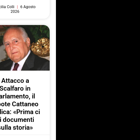
ilia Colli
6 Agosto
2026
Attacco a
Scalfaro in
arlamento, il
pote Cattaneo
lica: «Prima ci
i documenti
sulla storia»