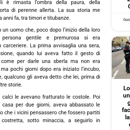
li è rimasta l’ombra della paura, della
sorta di perenne allerta. La sua storia me
 anni fa, tra timori e titubanze.
Gui
 un uomo che, poco dopo l’inizio della loro
 persona gentile e premurosa si era
n carceriere. La prima avvisaglia una sera,
ione, quando lui aveva fatto il gesto di
, come per darle una sberla ma non era
ma pochi giorni dopo era iniziato l’incubo,
e, qualcuno gli aveva detto che lei, prima di
tre storie.
Lo
un
 calci le avevano fratturato le costole. Poi
g
n casa per due giorni, aveva abbassato le
fa
o che i vicini pensassero che fossero partiti
l
 costretta, sotto minaccia, a seguirlo in