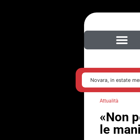
Novara, in estate men
Attualità
«Non p
le man