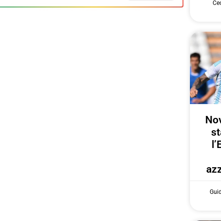
Cec
Nov
st
l’
azz
Gui