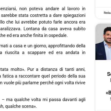
enziarsi, non poteva andare al lavoro in
Reda
, sarebbe stata costretta a dare spiegazioni
llo che lui avrebbe potuto farle ancora era
 paralizzava. Lontana da casa aveva subito
iche ed era anche finita in ospedale.
rnati a casa e un giorno, approfittando della
a riuscita a scappare ed era andata in
tata molto». Pur a distanza di tanti anni,
S
 fatica a raccontare quel periodo della sua
n vuole più parlarne perché ogni volta rivive
«B
e – ma qualche volta mi passa davanti agli
sh, qualche scena».