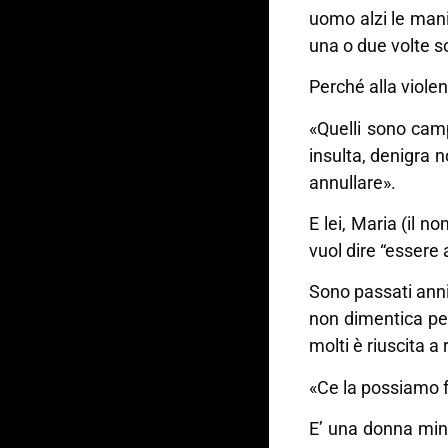
uomo alzi le mani,
una o due volte s
Perché alla viole
«Quelli sono camp
insulta, denigra 
annullare».
E lei, Maria (il 
vuol dire “essere 
Sono passati anni 
non dimentica pe
molti è riuscita a
«Ce la possiamo f
E’ una donna min