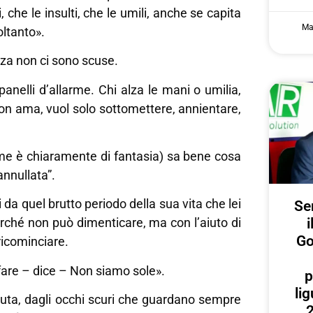
 che le insulti, che le umili, anche se capita
Ma
oltanto».
nza non ci sono scuse.
anelli d’allarme. Chi alza le mani o umilia,
non ama, vuol solo sottomettere, annientare,
nome è chiaramente di fantasia) sa bene cosa
annullata”.
da quel brutto periodo della sua vita che lei
Ser
i
rché non può dimenticare, ma con l’aiuto di
Go
 ricominciare.
are – dice – Non siamo sole».
p
lig
uta, dagli occhi scuri che guardano sempre
2