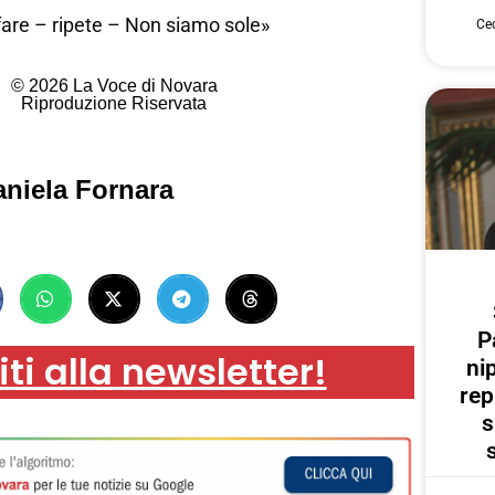
are – ripete – Non siamo sole»
Cec
© 2026 La Voce di Novara
Riproduzione Riservata
niela Fornara
P
iti alla newsletter!
ni
rep
s