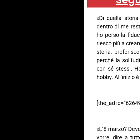
«Di quella stori
dentro di me res
ho perso la fiduc
riesco più a crea
storia, preferisco
perché la solitud
con sé stessi. Ho
hobby. All’inizio 
[the_ad id=”62649
«L’8 marzo? Deve
vorrei dire a tu