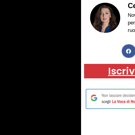
Ce
Nov
per
ruo
Iscriv