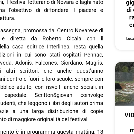
gi
i, il festival letterario di Novara e laghi nato
di
a l’obiettivo di diffondere il piacere e
r
lettura.
c
 rassegna, promossa dal Centro Novarese di
i e diretta da Roberto Cicala con il
Luca
ella casa editrice Interlinea, resta quella
izioni in cui sono stati ospitati Pennac,
eda, Adonis, Falcones, Giordano, Magris,
i altri scrittori, che anche quest’anno
ani dentro e fuori le loro scuole, sempre con
bblico adulto, con risvolti anche sociali, in
spedale. Scrittori&giovani coinvolge
udenti, che leggono i libri degli autori prima
razie a una larga distribuzione di copie
VID
o di maggiore originalità del festival.
m
amento è in programma questa mattina, 18