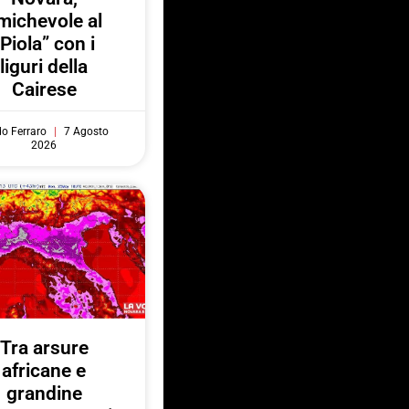
michevole al
“Piola” con i
liguri della
Cairese
do Ferraro
7 Agosto
2026
Tra arsure
africane e
grandine