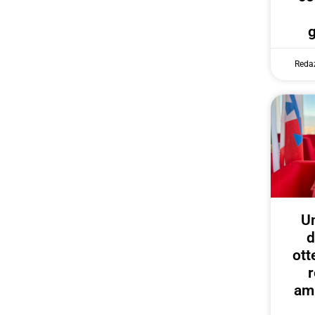
Reda
U
d
ott
r
amp