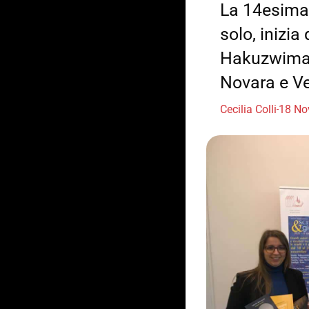
La 14esima e
solo, inizi
Hakuzwimana
Novara e V
Cecilia Colli
18 No