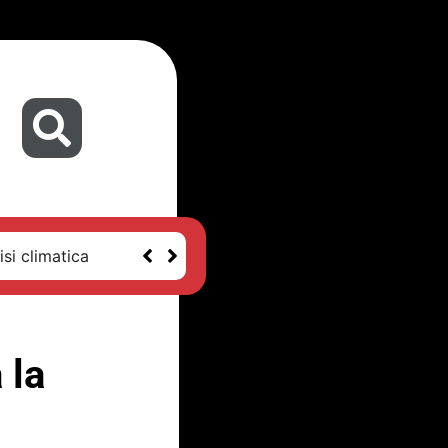
isi climatica
 la