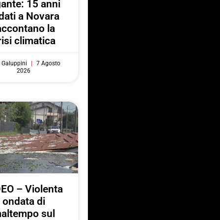
gante: 15 anni
 dati a Novara
accontano la
risi climatica
 Galuppini
7 Agosto
2026
EO – Violenta
ondata di
altempo sul