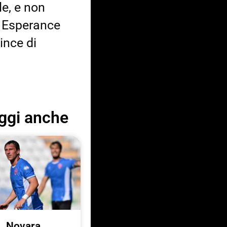
le, e non
e Esperance
ince di
ggi anche
Novara,