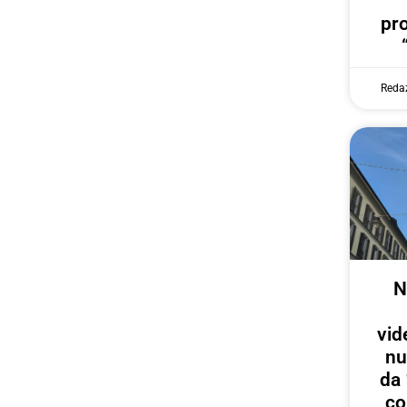
pr
Reda
N
vid
nu
da 
co