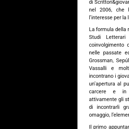
di Scrittori&giovan
nel 2006, che h
l’interesse per la 
La formula della
Studi Letterar
coinvolgimento d
nelle passate ed
Grossman, Sepúlv
Vassalli e molt
incontrano i giov
un’apertura al pu
carcere e in o
attivamente gli st
di incontrarli g
omaggio, l’element
Il primo appunt