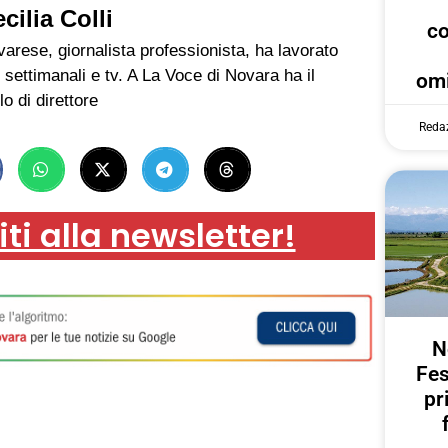
cilia Colli
c
arese, giornalista professionista, ha lavorato
 settimanali e tv. A La Voce di Novara ha il
omi
lo di direttore
Reda
iti alla newsletter!
N
Fes
pr