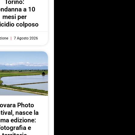
Torino:
ondanna a 10
mesi per
cidio colposo
zione
7 Agosto 2026
ovara Photo
tival, nasce la
ima edizione:
fotografia e