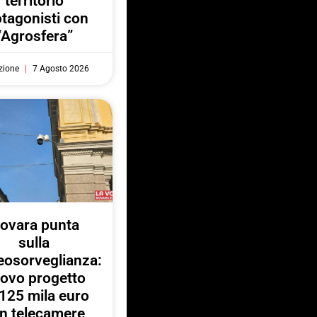
territorio
otagonisti con
“Agrosfera”
zione
7 Agosto 2026
ovara punta
sulla
eosorveglianza:
ovo progetto
125 mila euro
n telecamere