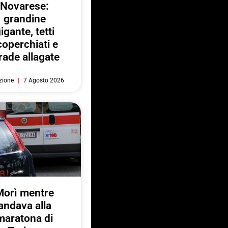
Novarese:
grandine
igante, tetti
coperchiati e
rade allagate
zione
7 Agosto 2026
Morì mentre
andava alla
maratona di