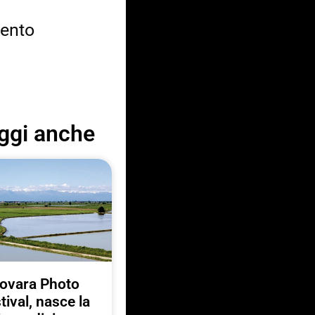
mento
ggi anche
ovara Photo
tival, nasce la