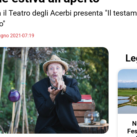
 il Teatro degli Acerbi presenta "Il testa
o"
ugno 2021
07:19
Le
N
Fes