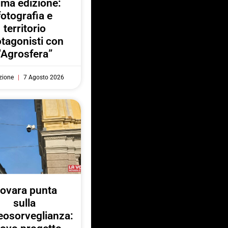
ima edizione:
fotografia e
territorio
otagonisti con
“Agrosfera”
zione
7 Agosto 2026
ovara punta
sulla
eosorveglianza: