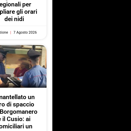
egionali per
liare gli orari
dei nidi
zione
7 Agosto 2026
antellato un
ro di spaccio
a Borgomanero
e il Cusio: ai
omiciliari un