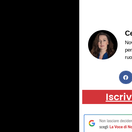
Ce
Nov
per
ruo
Iscriv