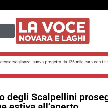
ideosorveglianza: nuovo progetto da 125 mila euro con tel
ro degli Scalpellini prose
e estiva all’aperto