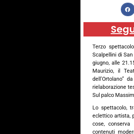
Segu
Terzo spettacolo
Scalpellini di Sa
giugno, alle 21.1
Maurizio, il Tea
dell’Ortolano” d
rielaborazione te
Sul palco Massimo
Lo spettacolo, t
eclettico artista,
cose, conserva 
contenuti modern