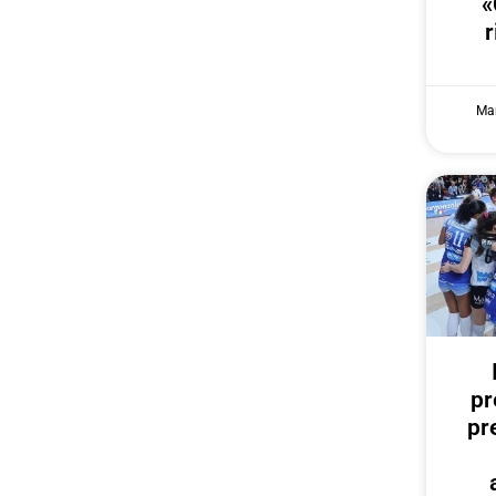
«
r
Mar
pr
pr