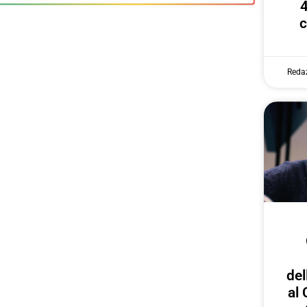
4
c
Reda
del
al 