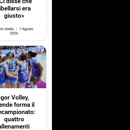
Ci disse che
ibellarsi era
giusto»
io Grella
7 Agosto
2026
Igor Volley,
ende forma il
ecampionato:
quattro
allenamenti