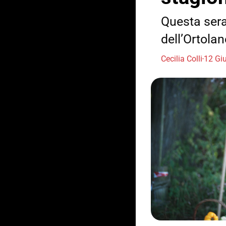
Questa sera
dell’Ortolan
Cecilia Colli
12 Gi