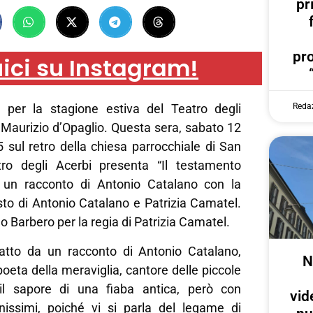
pr
pr
ici su Instagram!
Reda
 per la stagione estiva del Teatro degli
n Maurizio d’Opaglio. Questa sera, sabato 12
5 sul retro della chiesa parrocchiale di San
tro degli Acerbi presenta “Il testamento
a un racconto di Antonio Catalano con la
sto di Antonio Catalano e Patrizia Camatel.
 Barbero per la regia di Patrizia Camatel.
ratto da un racconto di Antonio Catalano,
N
 poeta della meraviglia, cantore delle piccole
il sapore di una fiaba antica, però con
vid
issimi, poiché vi si parla del legame di