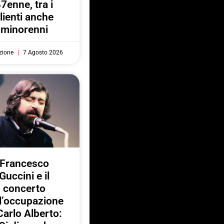
7enne, tra i
lienti anche
minorenni
zione
7 Agosto 2026
Francesco
Guccini e il
concerto
l’occupazione
Carlo Alberto: