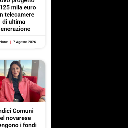
ovo progetto
125 mila euro
n telecamere
di ultima
generazione
zione
7 Agosto 2026
ndici Comuni
el novarese
engono i fondi