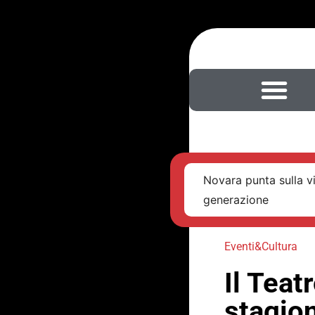
Novara punta sulla v
generazione
Eventi&Cultura
Il Teat
stagion