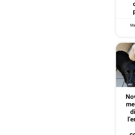
Ma
Nov
me
d
l’
c