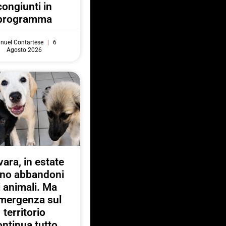
congiunti in
programma
nuel Contartese
6
Agosto 2026
ara, in estate
no abbandoni
i animali. Ma
emergenza sul
territorio
ontinua tutto