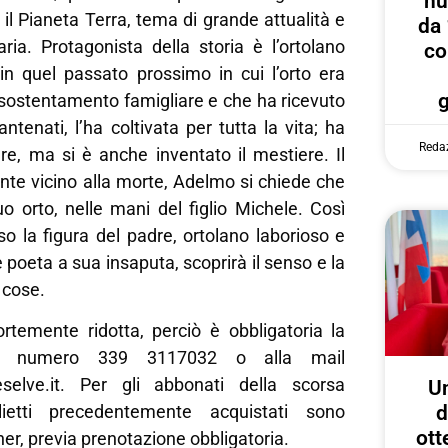
nu
il Pianeta Terra, tema di grande attualità e
da 
ria. Protagonista della storia è l’ortolano
co
in quel passato prossimo in cui l’orto era
 sostentamento famigliare e che ha ricevuto
antenati, l’ha coltivata per tutta la vita; ha
Reda
re, ma si è anche inventato il mestiere. Il
sente vicino alla morte, Adelmo si chiede che
uo orto, nelle mani del figlio Michele. Così
so la figura del padre, ortolano laborioso e
e poeta a sua insaputa, scoprirà il senso e la
 cose.
rtemente ridotta, perciò è obbligatoria la
al numero 339 3117032 o alla mail
eselve.it. Per gli abbonati della scorsa
U
d
lietti precedentemente acquistati sono
ott
her, previa prenotazione obbligatoria.