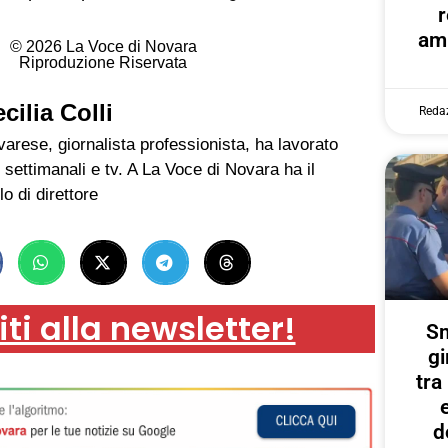
r
amp
© 2026 La Voce di Novara
Riproduzione Riservata
cilia Colli
Reda
arese, giornalista professionista, ha lavorato
 settimanali e tv. A La Voce di Novara ha il
lo di direttore
iti alla newsletter!
Sm
gi
tr
d