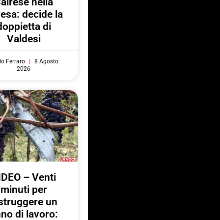
airese nella
resa: decide la
doppietta di
Valdesi
do Ferraro
8 Agosto
2026
IDEO – Venti
minuti per
struggere un
no di lavoro: