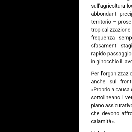
sull’agricoltura l
abbondanti precip
territorio – pro
tropicalizzazione 
frequenza sempr
sfasamenti stagi
rapido passaggio
in ginocchio il lav
Per l’organizzazi
anche sul front
«Proprio a causa 
sottolineano i ver
piano assicurativ
che devono affr
calamità».