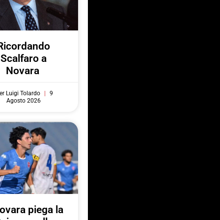
Ricordando
Scalfaro a
Novara
er Luigi Tolardo
9
Agosto 2026
Novara piega la