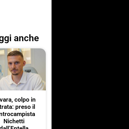
ggi anche
vara, colpo in
trata: preso il
ntrocampista
Nichetti
dall’Entella