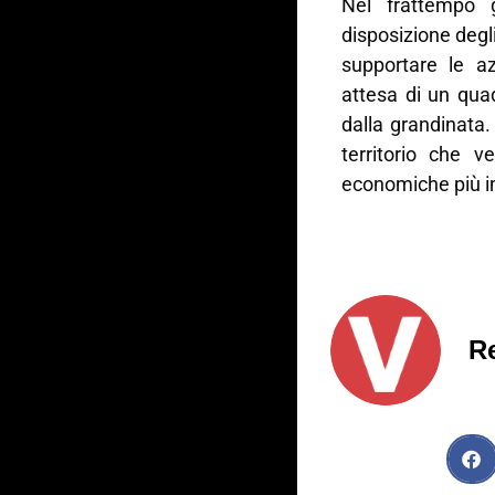
Nel frattempo g
disposizione degli
supportare le az
attesa di un qua
dalla grandinata
territorio che v
economiche più i
R