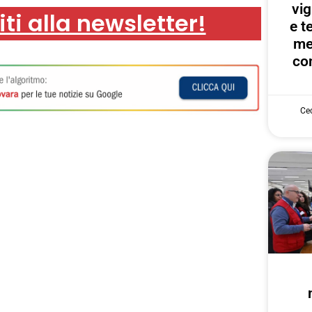
vig
iti alla newsletter!
e te
me
con
Cec