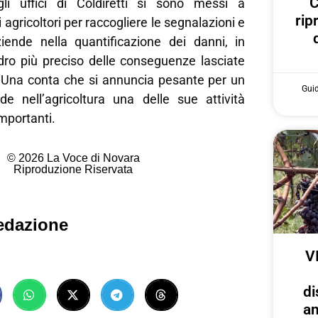
C
li uffici di Coldiretti si sono messi a
rip
 agricoltori per raccogliere le segnalazioni e
iende nella quantificazione dei danni, in
dro più preciso delle conseguenze lasciate
. Una conta che si annuncia pesante per un
Gui
ede nell’agricoltura una delle sue attività
mportanti.
© 2026 La Voce di Novara
Riproduzione Riservata
edazione
V
di
an