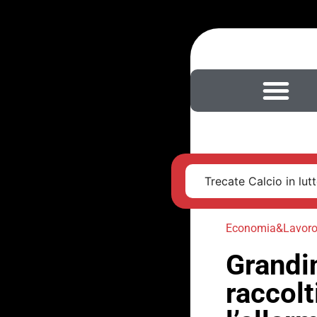
Trecate Calcio in lut
Economia&Lavor
Grandin
raccolt