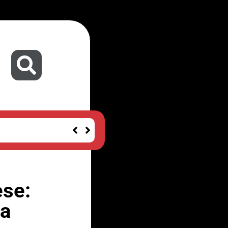
ese:
ia