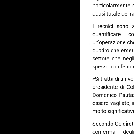
particolarmente cr
quasi totale del r
I tecnici sono a
quantificare c
un’operazione che 
quadro che emerg
settore che negl
spesso con fenom
«Si tratta di un 
presidente di Col
Domenico Pauta
essere vagliate, 
molto significativ
Secondo Coldiret
conferma degl