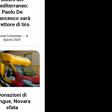
editerraneo:
Paolo De
ancesco sarà
rettore di tiro
nuel Contartese
8
Agosto 2026
onazioni di
ngue, Novara
sfata