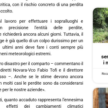
itica, con il rischio concreto di una perdita
accolto.
l lavoro per effettuare i sopralluoghi e
on precisione l’entità delle perdite,
richiederà ancora alcuni giorni. Tuttavia, il
e è già quello di un colpo durissimo per un
i ultimi anni deve fare i conti sempre più
eni meteorologici estremi.
se
i 
vero disastro per il comparto – commentano il
diretti Novara-Vco Fabio Tofi e il direttore
Ricc
sso –. Anche se le stime devono ancora
in molti casi le perdite sono da considerarsi
e per le nostre aziende».
ti, quanto accaduto rappresenta l’ennesima
i effetti dei cambiamenti climatici