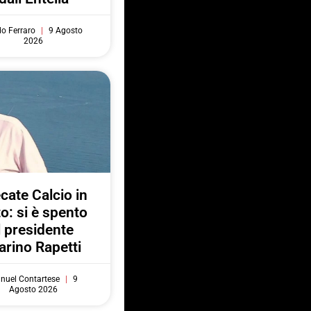
do Ferraro
9 Agosto
2026
cate Calcio in
to: si è spento
l presidente
rino Rapetti
nuel Contartese
9
Agosto 2026