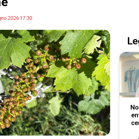
me
gno 2026
17:30
Le
No
en
ce