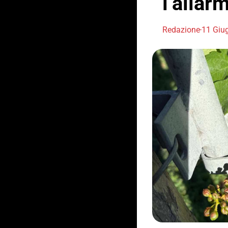
l’allar
Redazione
11 Giu