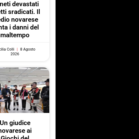
neti devastati
tti sradicati. Il
dio novarese
ta i danni del
maltempo
ilia Colli
8 Agosto
2026
Un giudice
novarese ai
Giochi del