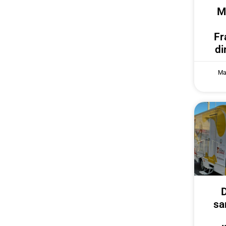
M
Fr
di
Ma
D
sa