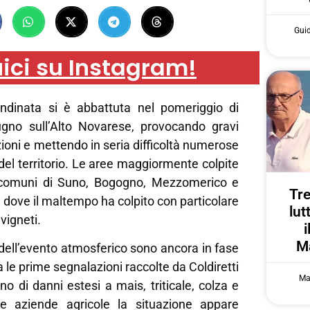
Gui
ici su Instagram!
ndinata si è abbattuta nel pomeriggio di
gno sull’Alto Novarese, provocando gravi
zioni e mettendo in seria difficoltà numerose
del territorio. Le aree maggiormente colpite
 comuni di Suno, Bogogno, Mezzomerico e
Tre
 dove il maltempo ha colpito con particolare
lut
vigneti.
i
Ma
ell’evento atmosferico sono ancora in fase
 le prime segnalazioni raccolte da Coldiretti
Ma
o di danni estesi a mais, triticale, colza e
ne aziende agricole la situazione appare