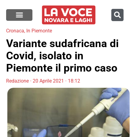
Cronaca
,
In Piemonte
Variante sudafricana di
Covid, isolato in
Piemonte il primo caso
Redazione
20 Aprile 2021
18:12