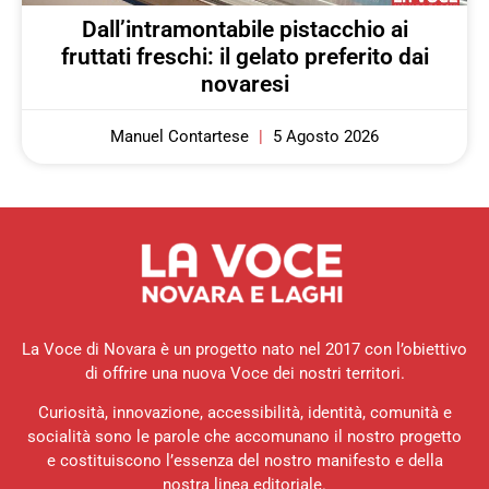
Dall’intramontabile pistacchio ai
fruttati freschi: il gelato preferito dai
novaresi
Manuel Contartese
5 Agosto 2026
La Voce di Novara è un progetto nato nel 2017 con l’obiettivo
di offrire una nuova Voce dei nostri territori.
Curiosità, innovazione, accessibilità, identità, comunità e
socialità sono le parole che accomunano il nostro progetto
e costituiscono l’essenza del nostro manifesto e della
nostra linea editoriale.