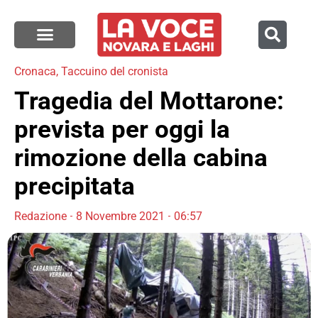
Cronaca
,
Taccuino del cronista
Tragedia del Mottarone:
prevista per oggi la
rimozione della cabina
precipitata
Redazione
8 Novembre 2021
06:57