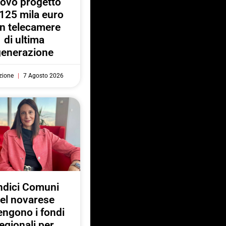
ovo progetto
125 mila euro
n telecamere
di ultima
generazione
zione
7 Agosto 2026
ndici Comuni
el novarese
engono i fondi
egionali per