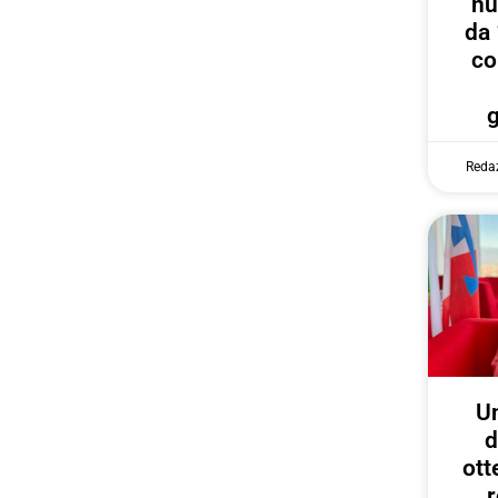
nu
da 
co
Reda
U
d
ott
r