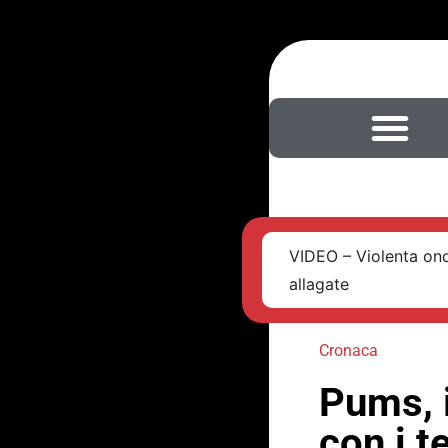
VIDEO – Violenta ond
allagate
Cronaca
Pums, 
con i t