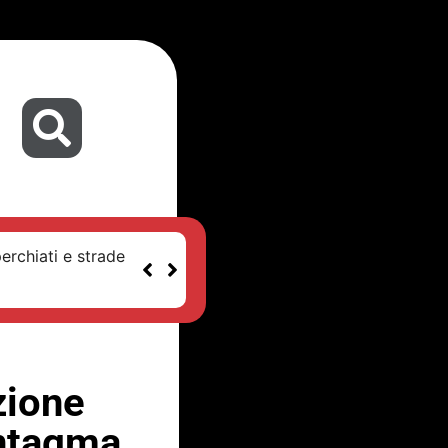
erchiati e strade
zione
Sintagma