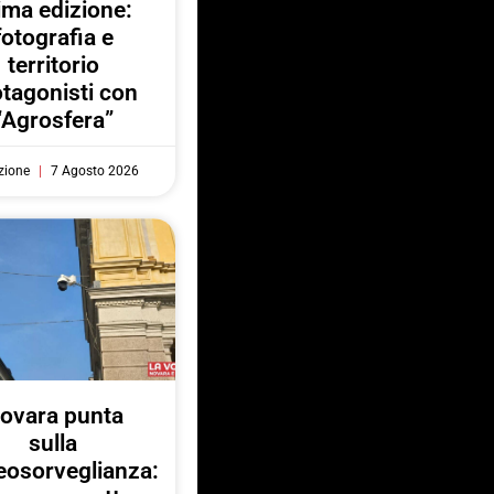
ima edizione:
fotografia e
territorio
otagonisti con
“Agrosfera”
zione
7 Agosto 2026
ovara punta
sulla
eosorveglianza: