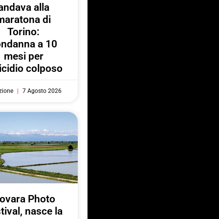
andava alla
maratona di
Torino:
ondanna a 10
mesi per
cidio colposo
zione
7 Agosto 2026
ovara Photo
tival, nasce la