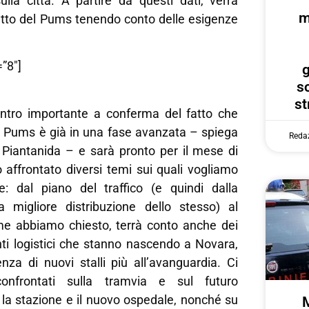
sulla città. A partire da questi dati, verrà
m
getto del Pums tenendo conto delle esigenze
”8″]
g
s
st
ontro importante a conferma del fatto che
el Pums è già in una fase avanzata – spiega
Reda
 Piantanida – e sarà pronto per il mese di
 affrontato diversi temi sui quali vogliamo
ne: dal piano del traffico (e quindi dalla
 migliore distribuzione dello stesso) al
me abbiamo chiesto, terrà conto anche dei
ti logistici che stanno nascendo a Novara,
nza di nuovi stalli più all’avanguardia. Ci
nfrontati sulla tramvia e sul futuro
 la stazione e il nuovo ospedale, nonché su