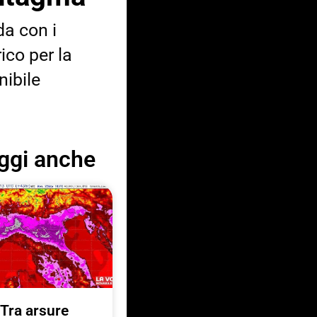
da con i
ico per la
nibile
ggi anche
Tra arsure