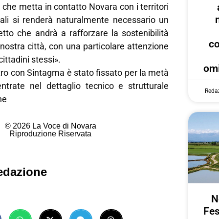
a che metta in contatto Novara con i territori
quali si renderà naturalmente necessario un
tto che andrà a rafforzare la sostenibilità
c
nostra città, con una particolare attenzione
ittadini stessi».
omi
tro con Sintagma è stato fissato per la metà
ntrate nel dettaglio tecnico e strutturale
Reda
ne
© 2026 La Voce di Novara
Riproduzione Riservata
edazione
N
Fes