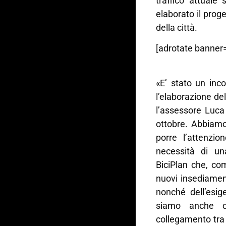
traffico attuale 
elaborato il pro
della città.
[adrotate banner=
«E’ stato un inc
l’elaborazione d
l’assessore Luca
ottobre. Abbiamo
porre l’attenzio
necessità di una
BiciPlan che, co
nuovi insediamen
nonché dell’esige
siamo anche co
collegamento tra