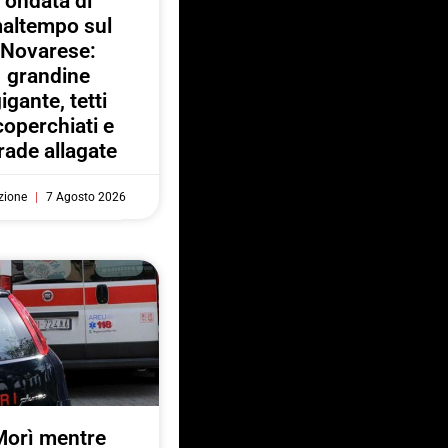
ondata di
altempo sul
Novarese:
grandine
igante, tetti
coperchiati e
rade allagate
zione
7 Agosto 2026
Morì mentre