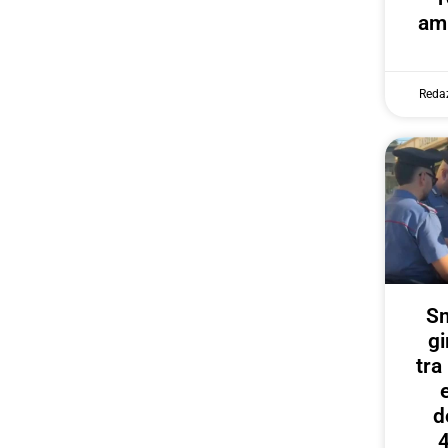
amp
Reda
Sm
gi
tr
d
4