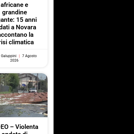
africane e
grandine
gante: 15 anni
 dati a Novara
accontano la
risi climatica
 Galuppini
7 Agosto
2026
EO – Violenta