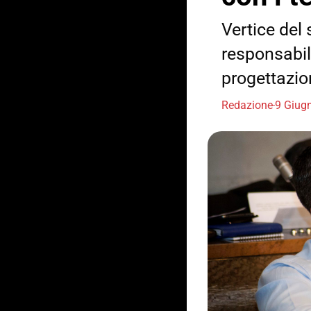
Vertice del
responsabili
progettazio
Redazione
9 Giug