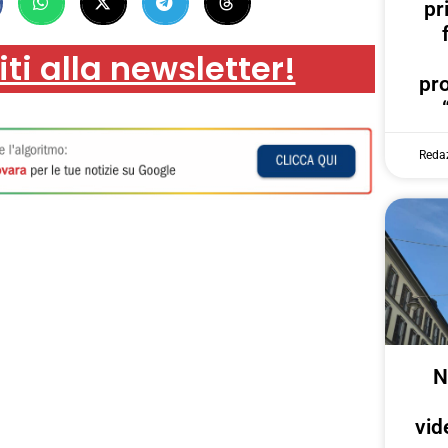
pr
iti alla newsletter!
pr
Reda
N
vid