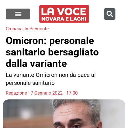
Cronaca
,
In Piemonte
Omicron: personale
sanitario bersagliato
dalla variante
La variante Omicron non dà pace al
personale sanitario
Redazione
7 Gennaio 2022
17:00