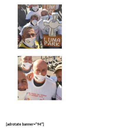
[adrotate banner=”94″]