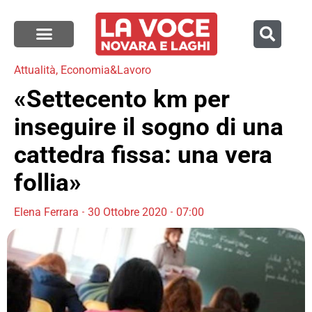
Attualità
,
Economia&Lavoro
«Settecento km per
inseguire il sogno di una
cattedra fissa: una vera
follia»
Elena Ferrara
30 Ottobre 2020
07:00