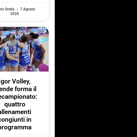
io Grella
7 Agosto
2026
Igor Volley,
ende forma il
ecampionato:
quattro
allenamenti
congiunti in
programma