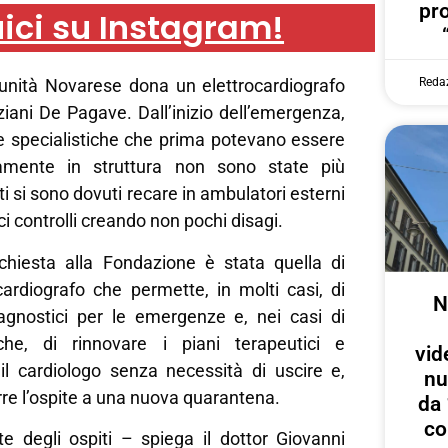
pr
ici su Instagram!
Reda
nità Novarese dona un elettrocardiografo
nziani De Pagave. Dall’inizio dell’emergenza,
te specialistiche che prima potevano essere
ttamente in struttura non sono state più
piti si sono dovuti recare in ambulatori esterni
i controlli creando non pochi disagi.
ichiesta alla Fondazione è stata quella di
cardiografo che permette, in molti casi, di
N
iagnostici per le emergenze e, nei casi di
iche, di rinnovare i piani terapeutici e
vid
l cardiologo senza necessità di uscire e,
nu
orre l’ospite a una nuova quarantena.
da 
co
e degli ospiti – spiega il dottor Giovanni