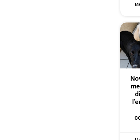
Ma
Nov
me
d
l’
c
Ma