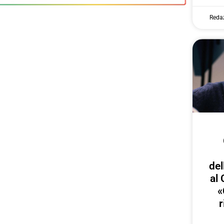
Reda
del
al 
«
r