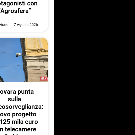
otagonisti con
“Agrosfera”
zione
7 Agosto 2026
ovara punta
sulla
eosorveglianza:
ovo progetto
125 mila euro
n telecamere