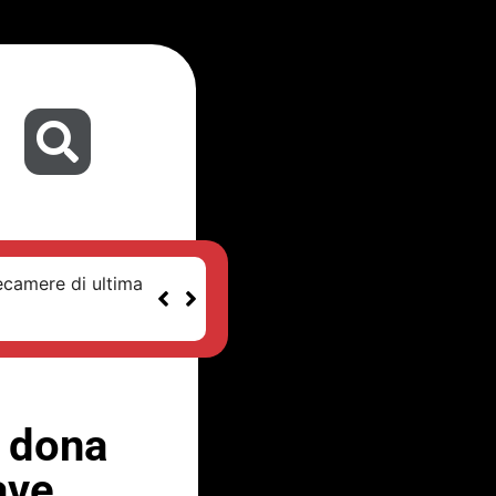
ecamere di ultima
 dona
ave