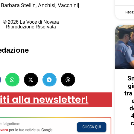
e Barbara Stellin, Anchisi, Vacchini]
Reda
© 2026 La Voce di Novara
Riproduzione Riservata
edazione
Sm
gi
tr
iti alla newsletter!
d
4
c