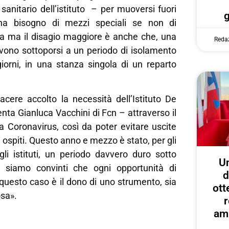
 sanitario dell’istituto – per muoversi fuori
, ha bisogno di mezzi speciali se non di
 ma il disagio maggiore è anche che, una
Reda
devono sottoporsi a un periodo di isolamento
giorni, in una stanza singola di un reparto
cere accolto la necessità dell’Istituto De
a Gianluca Vacchini di Fcn – attraverso il
Coronavirus, così da poter evitare uscite
 ospiti. Questo anno e mezzo è stato, per gli
gli istituti, un periodo davvero duro sotto
U
e siamo convinti che ogni opportunità di
d
questo caso è il dono di uno strumento, sia
ott
sa».
r
amp