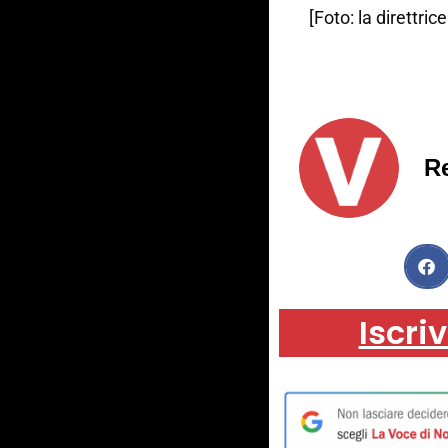
[Foto: la direttric
R
Iscriv