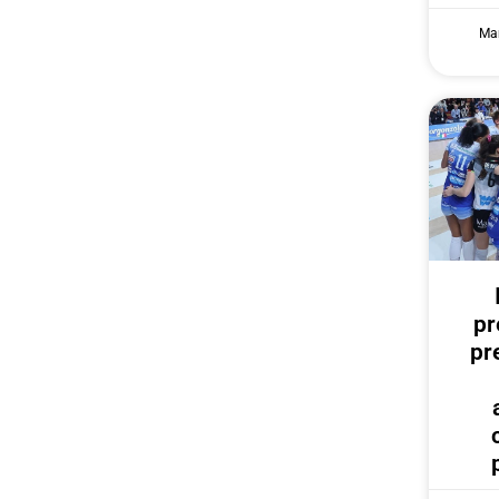
Mar
pr
pr