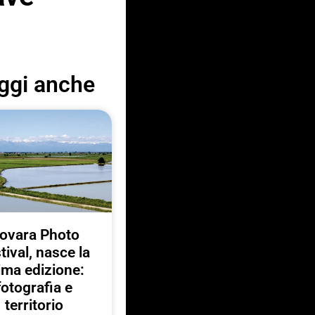
ggi anche
ovara Photo
tival, nasce la
ima edizione:
fotografia e
territorio