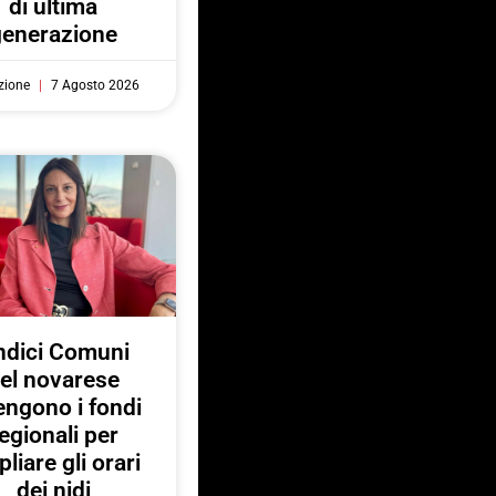
di ultima
generazione
zione
7 Agosto 2026
ndici Comuni
el novarese
engono i fondi
egionali per
liare gli orari
dei nidi