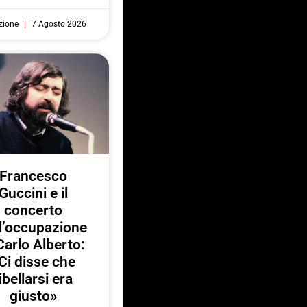
zione
7 Agosto 2026
Francesco
Guccini e il
concerto
l’occupazione
Carlo Alberto:
Ci disse che
ibellarsi era
giusto»