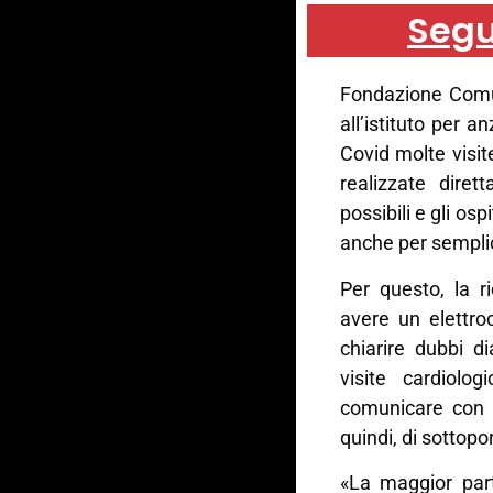
Segu
Fondazione Comu
all’istituto per a
Covid molte visi
realizzate dire
possibili e gli os
anche per semplic
Per questo, la r
avere un elettro
chiarire dubbi d
visite cardiolog
comunicare con i
quindi, di sottop
«La maggior part