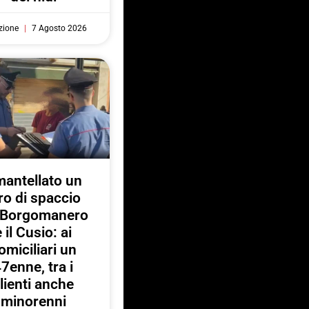
zione
7 Agosto 2026
antellato un
ro di spaccio
a Borgomanero
e il Cusio: ai
omiciliari un
7enne, tra i
lienti anche
minorenni