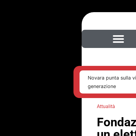
Novara punta sulla v
generazione
Attualità
Fondaz
un elet