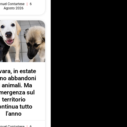
nuel Contartese
6
Agosto 2026
ara, in estate
no abbandoni
i animali. Ma
emergenza sul
territorio
ontinua tutto
l’anno
nuel Contartese
6