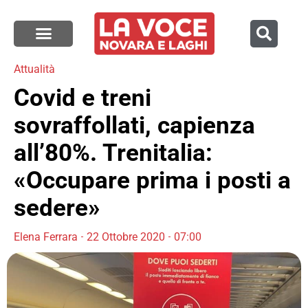
Attualità
Covid e treni
sovraffollati, capienza
all’80%. Trenitalia:
«Occupare prima i posti a
sedere»
Elena Ferrara
22 Ottobre 2020
07:00