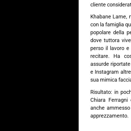
cliente considera
Khabane Lame, nat
con la famiglia q
popolare della pe
dove tuttora viv
perso il lavoro e
recitare. Ha co
assurde riportate
e Instagram altre
sua mimica faccia
Risultato: in po
Chiara Ferragni
anche ammesso l
apprezzamento.