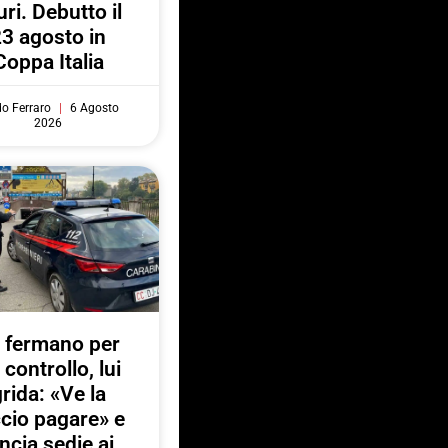
uri. Debutto il
3 agosto in
Coppa Italia
do Ferraro
6 Agosto
2026
 fermano per
 controllo, lui
rida: «Ve la
ccio pagare» e
ancia sedie ai