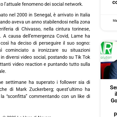
c
to l’attuale fenomeno dei social network.
o nel 2000 in Senegal, è arrivato in Italia
Ma
uando aveva un anno stabilendosi nella zona
riferia di Chivasso, nella cintura torinese,
e. A causa dell’emergenza Covid, Lame ha
 così ha deciso di perseguire il suo sogno:
sì cominciato a ironizzare su situazioni
 in diversi video social, postando su Tik Tok
ttanti video reaction e puntando tutto sulla
le.
che settimane ha superato i follower sia di
Ser
 che di Mark Zuckerberg; quest’ultimo ha
i
a “sconfitta” commentando con un like di
Go
p