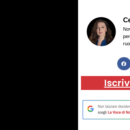
Ce
Nov
per
ruo
Iscriv