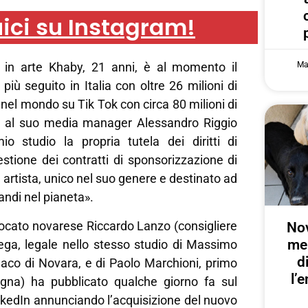
ici su Instagram!
Ma
in arte Khaby, 21 anni, è al momento il
più seguito in Italia con oltre 26 milioni di
o nel mondo su Tik Tok con circa 80 milioni di
e al suo media manager Alessandro Riggio
io studio la propria tutela dei diritti di
stione dei contratti di sponsorizzazione di
 artista, unico nel suo genere e destinato ad
randi nel pianeta».
vocato novarese Riccardo Lanzo (consigliere
Nov
me
Lega, legale nello stesso studio di Massimo
d
daco di Novara, e di Paolo Marchioni, primo
l’
gna) ha pubblicato qualche giorno fa sul
inkedIn annunciando l’acquisizione del nuovo