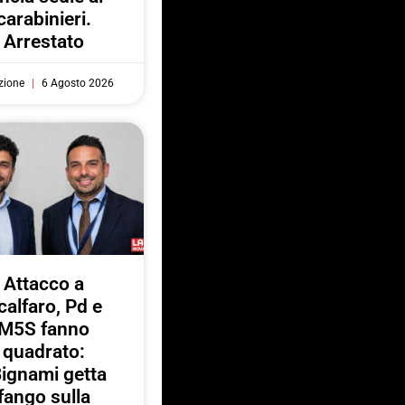
carabinieri.
Arrestato
zione
6 Agosto 2026
Attacco a
calfaro, Pd e
M5S fanno
quadrato:
ignami getta
fango sulla