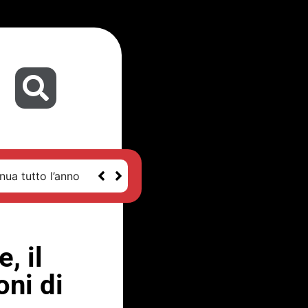
nua tutto l’anno
, il
oni di