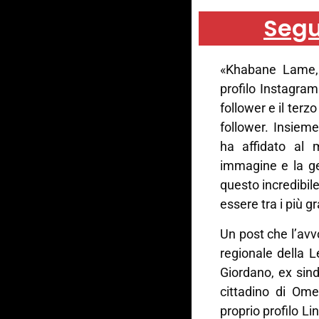
Segu
«Khabane Lame, 
profilo Instagram 
follower e il terz
follower. Insiem
ha affidato al m
immagine e la ge
questo incredibile
essere tra i più g
Un post che l’av
regionale della 
Giordano, ex sin
cittadino di Ome
proprio profilo L