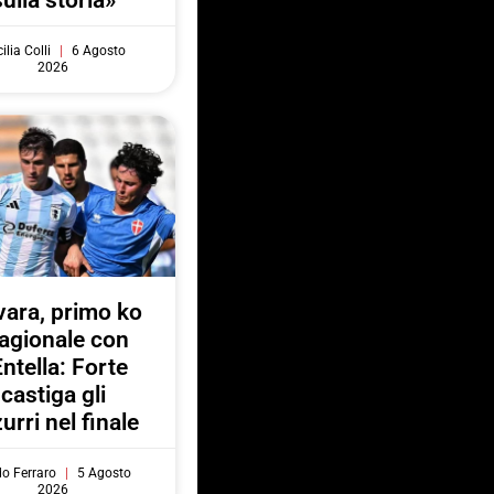
sulla storia»
ilia Colli
6 Agosto
2026
ara, primo ko
agionale con
Entella: Forte
castiga gli
urri nel finale
do Ferraro
5 Agosto
2026