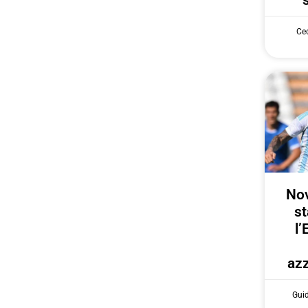
Cec
Nov
st
l’
azz
Gui