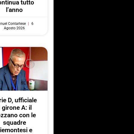
ontinua tutto
l’anno
nuel Contartese
6
Agosto 2026
ie D, ufficiale
l girone A: il
zzano con le
squadre
iemontesi e