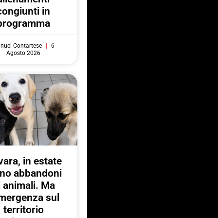
congiunti in
programma
nuel Contartese
6
Agosto 2026
ara, in estate
no abbandoni
i animali. Ma
emergenza sul
territorio