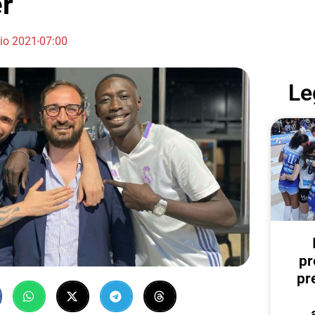
er
lio 2021
07:00
Le
pr
pr