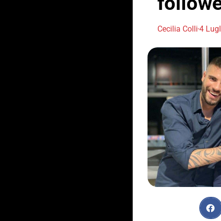
follow
Cecilia Colli
4 Lug