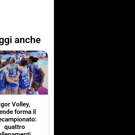
ggi anche
Igor Volley,
ende forma il
ecampionato:
quattro
allenamenti