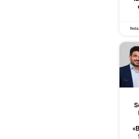
Reda
S
«B