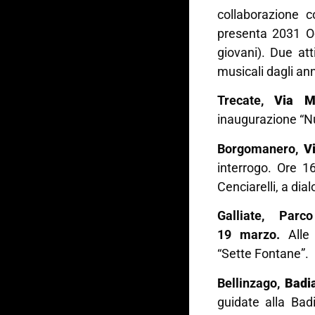
collaborazione 
presenta 2031 O
giovani). Due at
musicali dagli an
Trecate,
Via M
inaugurazione “Nu
Borgomanero,
V
interrogo. Ore 1
Cenciarelli, a dia
Galliate, Par
19 marzo.
Alle
“Sette Fontane”.
Bellinzago,
Badi
guidate alla Bad