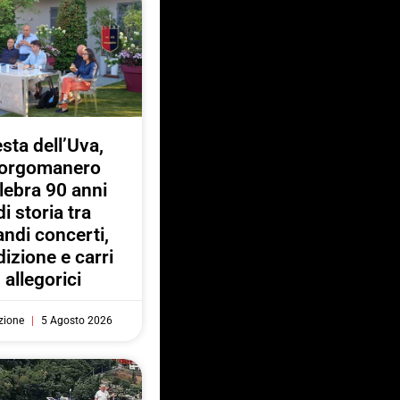
sta dell’Uva,
orgomanero
lebra 90 anni
di storia tra
andi concerti,
dizione e carri
allegorici
zione
5 Agosto 2026