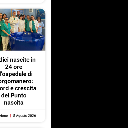
ici nascite in
24 ore
l’ospedale di
orgomanero:
ord e crescita
del Punto
nascita
zione
5 Agosto 2026