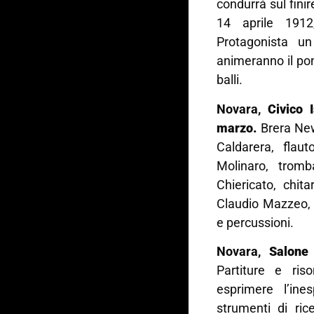
condurrà sul fini
14 aprile 1912
Protagonista un
animeranno il pon
balli.
Novara,
Civico 
marzo.
Brera New
Caldarera, flau
Molinaro, trom
Chiericato, chita
Claudio Mazzeo, 
e percussioni.
Novara,
Salone
Partiture e ri
esprimere l’in
strumenti di ric