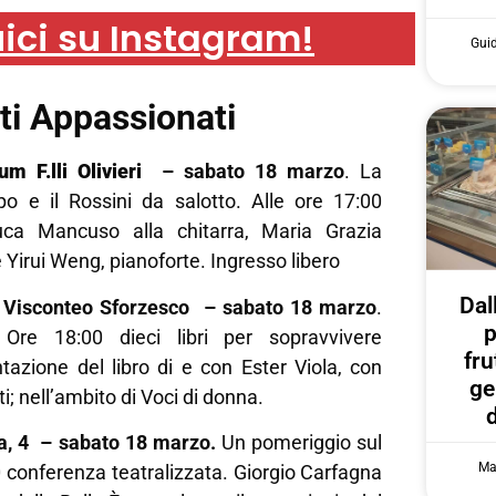
ici su Instagram!
Gui
ti Appassionati
um F.lli Olivieri
– sabato 18 marzo
. La
po e il Rossini da salotto. Alle ore 17:00
ca Mancuso alla chitarra, Maria Grazia
 Yirui Weng, pianoforte. Ingresso libero
Dal
o Visconteo Sforzesco – sabato 18 marzo
.
p
 Ore 18:00 dieci libri per sopravvivere
fru
tazione del libro di e con Ester Viola, con
ge
; nell’ambito di Voci di donna.
a, 4
– sabato 18 marzo.
Un pomeriggio sul
Ma
0 conferenza teatralizzata. Giorgio Carfagna