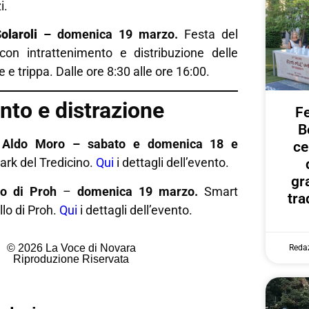
i.
olaroli
–
domenica 19 marzo.
Festa del
on intrattenimento e distribuzione delle
lle e trippa. Dalle ore 8:30 alle ore 16:00.
nto e distrazione
Fe
B
e Aldo Moro – sabato e domenica 18 e
ce
ark del Tredicino.
Qui
i dettagli dell’evento.
gr
lo di Proh
–
domenica 19 marzo.
Smart
tra
llo di Proh.
Qui
i dettagli dell’evento.
© 2026 La Voce di Novara
Reda
Riproduzione Riservata