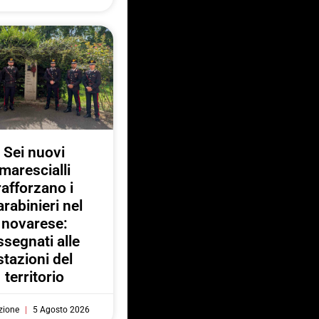
Sei nuovi
marescialli
rafforzano i
rabinieri nel
novarese:
ssegnati alle
stazioni del
territorio
zione
5 Agosto 2026