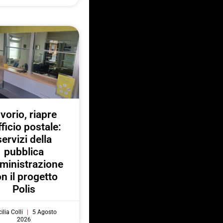
nvorio, riapre
fficio postale:
servizi della
pubblica
ministrazione
n il progetto
Polis
ilia Colli
5 Agosto
2026