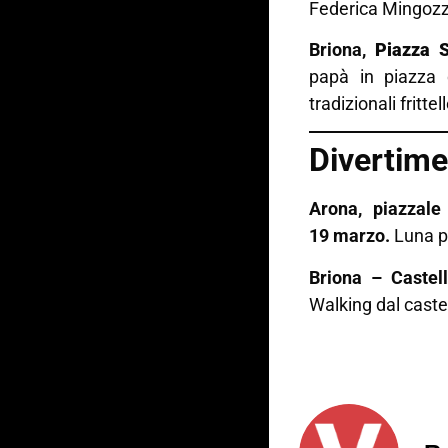
Federica Mingozz
Briona,
Piazza S
papà in piazza c
tradizionali fritte
Divertime
Arona, piazzal
19 marzo.
Luna p
Briona –
Castel
Walking dal caste