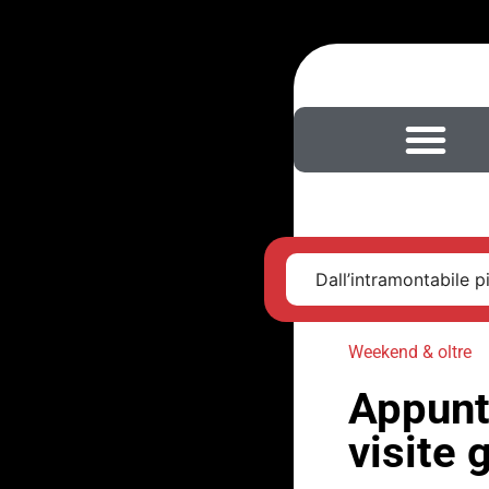
Dall’intramontabile pi
Weekend & oltre
Appunt
visite 