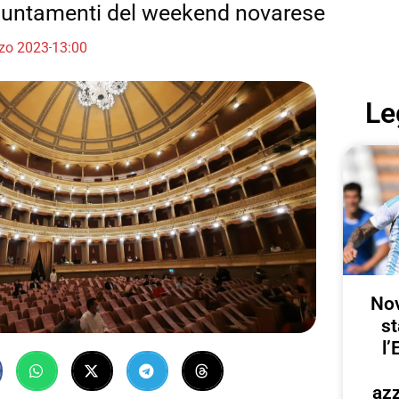
ppuntamenti del weekend novarese
zo 2023
13:00
Le
Nov
st
l’
azz