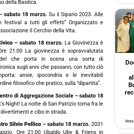
so della Basilica.
 – sabato 18 marzo.
Su il Sipario 2023. Alle
festival a tutti gli effetti” Organizzato e
associazione Il Cerchio della Vita.
Civico
– sabato 18 marzo.
La Giovinezza è
Ore 21:00 La giovinezza è sopravvalutata
del che porta in scena una sorta di
Dod
ronica sugli anni che passano, con tutto ciò
orta: ansie, ipocondria e le inevitabili
al
ordine filosofico che pratico, sulla “dipartita”.
B
rec
entro di Aggregazione Sociale – sabato 18
’s Night! La notte di San Patrizio torna fra le
divertimenti e cibo in strada.
Reda
tro Silvio Pellico
– sabato 18 marzo.
2031
spizio. Ore 21:00 Ubaldo Uby & Friens in