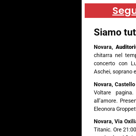
Segu
Siamo tut
Novara,
Auditori
chitarra nel tem
concerto con Lu
Aschei, soprano e
Novara, Castell
Voltare pagina.
all’amore. Presen
Eleonora Groppetti
Novara, Via Oxili
Titanic. Ore 21:0