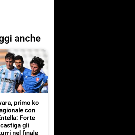
ggi anche
ara, primo ko
agionale con
Entella: Forte
castiga gli
urri nel finale