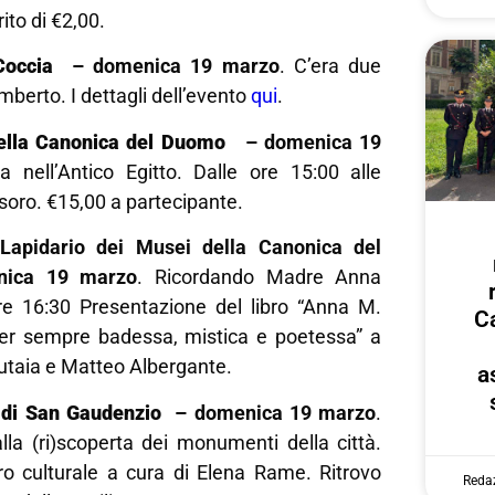
ito di €2,00.
Coccia
– domenica 19 marzo
. C’era due
mberto. I dettagli dell’evento
qui
.
ella Canonica del Duomo
– domenica 19
a nell’Antico Egitto. Dalle ore 15:00 alle
esoro. €15,00 a partecipante.
apidario dei Musei della Canonica del
ica 19 marzo
. Ricordando Madre Anna
e 16:30 Presentazione del libro “Anna M.
Ca
er sempre badessa, mistica e poetessa” a
utaia e Matteo Albergante.
a
 di San Gaudenzio
– domenica 19 marzo
.
 alla (ri)scoperta dei monumenti della città.
ro culturale a cura di Elena Rame. Ritrovo
Reda