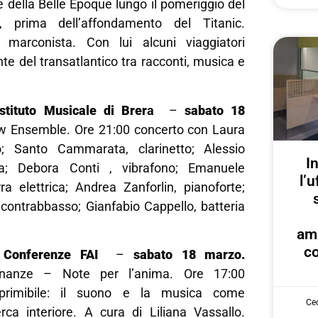
re della Belle Èpoque lungo il pomeriggio del
, prima dell’affondamento del Titanic.
 marconista. Con lui alcuni viaggiatori
te del transatlantico tra racconti, musica e
Istituto Musicale di Brer
a
–
sabato 18
 Ensemble. Ore 21:00 concerto con Laura
to; Santo Cammarata, clarinetto; Alessio
I
ba; Debora Conti , vibrafono; Emanuele
l’u
rra elettrica; Andrea Zanforlin, pianoforte;
contrabbasso; Gianfabio Cappello, batteria
am
co
 Conferenze FAI
–
sabato 18 marzo.
sonanze – Note per l’anima. Ore 17:00
esprimibile: il suono e la musica come
Cec
erca interiore. A cura di Liliana Vassallo.