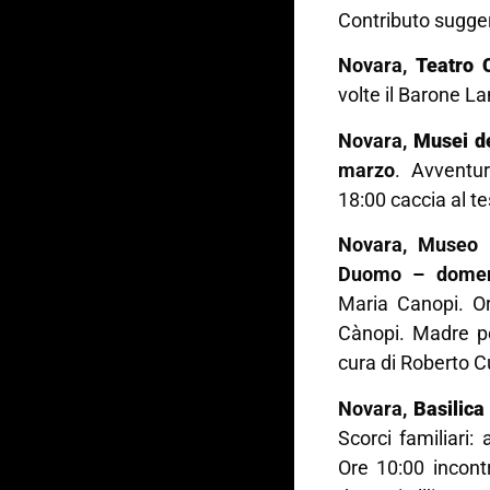
Contributo sugger
Novara,
Teatro 
volte il Barone La
Novara,
Musei d
marzo
. Avventur
18:00 caccia al t
Novara,
Museo L
Duomo – domen
Maria Canopi. Or
Cànopi. Madre p
cura di Roberto C
Novara,
Basilica
Scorci familiari:
Ore 10:00 incont