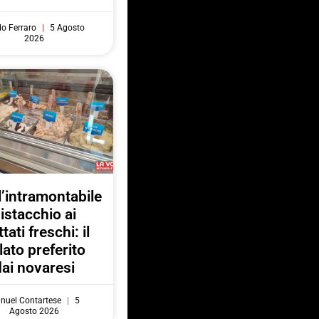
do Ferraro
5 Agosto
2026
l’intramontabile
istacchio ai
ttati freschi: il
lato preferito
dai novaresi
nuel Contartese
5
Agosto 2026