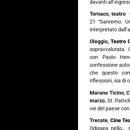
davanti all’ingres
Tornaco, teatro
21 “Sanremo. Un 
interpretato dall’
Oleggio,
Teatro 
sopravvalutata. 
con Paolo Hen
confessione autoi
che questo comp
riflessioni, sia di 
Marano Ticino, C
marzo.
St. Patrick
vie del paese con 
Trecate,
Cine Tea
Odissea nello… 