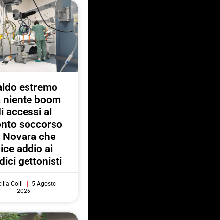
aldo estremo
 niente boom
di accessi al
onto soccorso
i Novara che
ice addio ai
ici gettonisti
ilia Colli
5 Agosto
2026