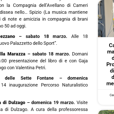
con la Compagnia dell’Avellano di Cameri
dissea nello… Spizio (La musica mantiene
ti di note e amicizia in compagnia di brani
no 50 ad oggi.
ezzano
– sabato 18 marzo.
Alle 18
ovo Palazzetto dello Sport”.
C
ma
illa Marazza
– sabato 18 marzo.
Domani
6:00 presentazione del libro di e con Gaja
Pr
logo con Valentina Petri.
d
d
co delle Sette Fontane – domenica
med
 14 inaugurazione Percorso Naturalistico
Cec
a di Dulzago
– domenica 19 marzo.
Visite
ia di Dulzago. A cura della professoressa